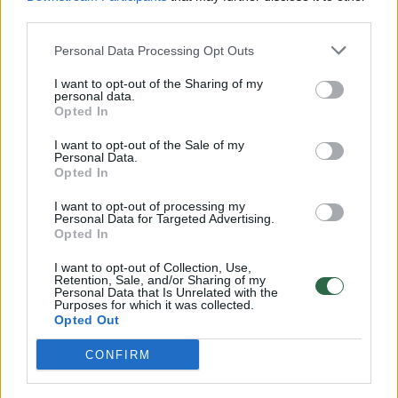
00:00:30
third parties.
Vaizdai iš tragiškos avarijos Vilniaus r.: dviejų moterų ir
vaiko gyvybių išgelbėti nepavyko
Personal Data Processing Opt Outs
Žinios
|
Lietuvos diena
I want to opt-out of the Sharing of my
personal data.
Opted In
00:00:59
Nufilmavo, kaip patvino Vilniaus Vakarinis aplinkkelis:
I want to opt-out of the Sale of my
vaizdas pribloškia
Personal Data.
Opted In
Žinios
|
Lietuvos diena
I want to opt-out of processing my
Personal Data for Targeted Advertising.
Opted In
00:02:01
„Pagarba pirmajai premjerei“: pasidalijo jautriais
prisiminimais apie Kazimierą Prunskienę
I want to opt-out of Collection, Use,
Retention, Sale, and/or Sharing of my
Personal Data that Is Unrelated with the
Žinios
|
Lietuvos diena
Purposes for which it was collected.
Opted Out
Visi įrašai
CONFIRM