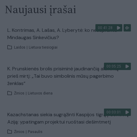
Naujausi įrašai
00:41:28
L. Kontrimas, A. Lašas, A. Lyberytė: ko nesupranta
Mindaugas Sinkevičius?
Laidos
|
Lietuva tiesiogiai
00:05:25
K. Prunskienės brolis prisiminė jaudinančią akimirką
prieš mirtį: „Tai buvo simbolinis mūsų pagerbimo
ženklas“
Žinios
|
Lietuvos diena
00:03:01
Kazachstanas siekia sugrąžinti Kaspijos tigrą į Centrinę
Aziją: ypatingam projektui ruoštasi dešimtmetį
Žinios
|
Pasaulis