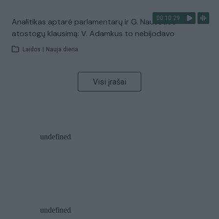
00:10:29
Analitikas aptarė parlamentarų ir G. Nausėdos
atostogų klausimą: V. Adamkus to nebijodavo
Laidos
|
Nauja diena
Visi įrašai