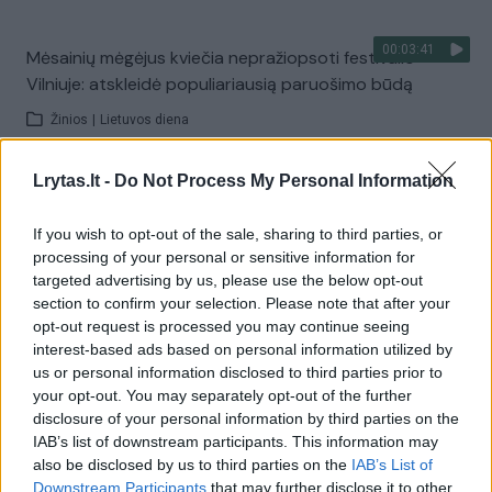
00:03:41
Mėsainių mėgėjus kviečia nepražiopsoti festivalio
Vilniuje: atskleidė populiariausią paruošimo būdą
Žinios
|
Lietuvos diena
Lrytas.lt -
Do Not Process My Personal Information
Visi įrašai
If you wish to opt-out of the sale, sharing to third parties, or
processing of your personal or sensitive information for
targeted advertising by us, please use the below opt-out
Žiūrimiausi įrašai
section to confirm your selection. Please note that after your
opt-out request is processed you may continue seeing
interest-based ads based on personal information utilized by
00:00:49
us or personal information disclosed to third parties prior to
Pateikė daugiau detalių apie iš tėvų paimtus šešis
your opt-out. You may separately opt-out of the further
vaikus: jiems kilusi grėsmė
disclosure of your personal information by third parties on the
Žinios
|
Lietuvos diena
IAB’s list of downstream participants. This information may
also be disclosed by us to third parties on the
IAB’s List of
Downstream Participants
that may further disclose it to other