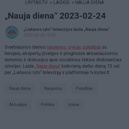
LRYTAS.TV
>
LAIDOS
>
NAUJA DIENA
„Nauja diena“ 2023-02-24
„Lietuvos ryto“ televizijos laida „Nauja diena“
2023-02-24 12:45
Svarbiausios dienos
naujienos,
įvykiai,
pokalbiai
su
herojais, ekspertų įžvalgos ir prognozės aktualiausiomis
temomis ir diskusijos apie socialinius tinklus drebinančias
istorijas. Laida
„Nauja diena“
kiekvieną darbo dieną 13 val.
per „Lietuvos ryto“ televiziją ir platformoje tv.lrytas.lt.
Nauja diena
Naujienos
pokalbiai
aktualijos
Politika
Įvykiai