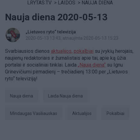
LRYTAS.TV
>
LAIDOS
>
NAUJA DIENA
Nauja diena 2020-05-13
„Lietuvos ryto“ televizija
2020-05-13 13:43
, atnaujinta 2020-05-13 15:23
Svarbiausios dienos
aktualijos,
pokalbiai
su įvykių herojais,
naujienų redaktoriais ir žurnalistais apie tai, apie ką ūžia
portalai ir socialiniai tinklai. Laida
„Nauja diena“
su Ignu
Grinevičiumi pirmadienį – trečiadienį 13:00 per „Lietuvos
ryto“ televiziją!​
Nauja diena
laida Nauja diena
Mindaugas Vasiliauskas
aktualijos
pokalbiai