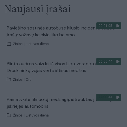
Naujausi įrašai
00:01:05
Paviešino sostinės autobuse kilusio incidento vaizdo
įrašą: važiavę keleiviai liko be amo
Žinios
|
Lietuvos diena
00:00:44
Plinta audros vaizdai iš visos Lietuvos: netoli
Druskininkų vėjas vertė ištisus medžius
Žinios
|
Orai
00:00:44
Pamatykite filmuotą medžiagą: ištrauktas į tvenkinį
įskriejęs automobilis
Žinios
|
Lietuvos diena