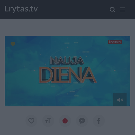
Paremkite Ukrainą