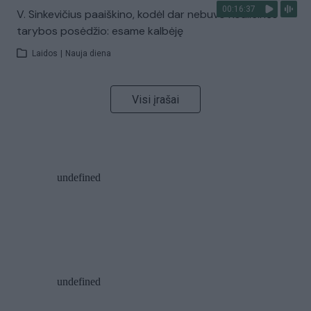
00:16:37
V. Sinkevičius paaiškino, kodėl dar nebuvo Koalicinės
tarybos posėdžio: esame kalbėję
Laidos
|
Nauja diena
Visi įrašai