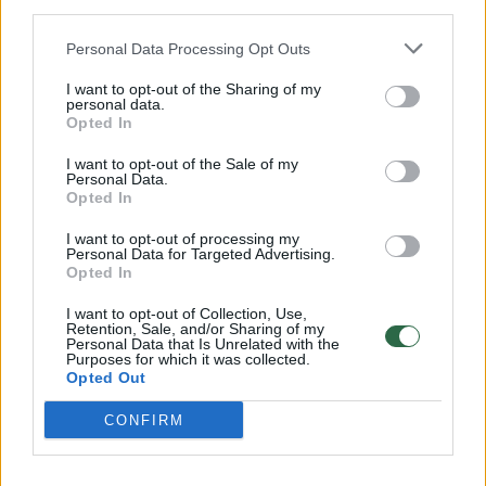
third parties.
32 laipsnių šilumos
Personal Data Processing Opt Outs
Žinios
|
Orai
I want to opt-out of the Sharing of my
personal data.
Opted In
00:00:59
Nufilmavo, kaip patvino Vilniaus Vakarinis aplinkkelis:
vaizdas pribloškia
I want to opt-out of the Sale of my
Personal Data.
Žinios
|
Lietuvos diena
Opted In
I want to opt-out of processing my
Personal Data for Targeted Advertising.
00:00:55
Avarija Vilniuje: į stotelę įsirėžęs automobilis sužalojo
Opted In
dvi moteris
I want to opt-out of Collection, Use,
Retention, Sale, and/or Sharing of my
Žinios
|
Lietuvos diena
Personal Data that Is Unrelated with the
Purposes for which it was collected.
Opted Out
Visi įrašai
CONFIRM