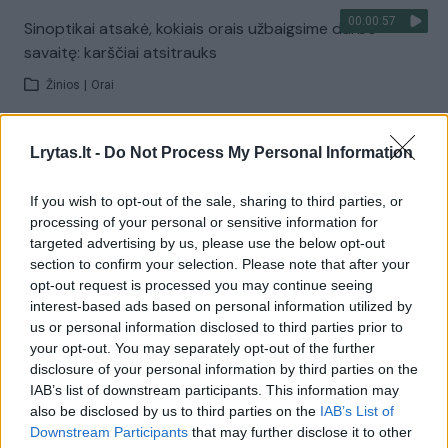
00:00:57
Sinoptikai atsakė, kokiais orais užbaigsime darbo
savaitę: karščiai atsitrauks
Žinios
|
Orai
Visi įrašai
Lrytas.lt -
Do Not Process My Personal Information
If you wish to opt-out of the sale, sharing to third parties, or
processing of your personal or sensitive information for
Žiūrimiausi įrašai
targeted advertising by us, please use the below opt-out
section to confirm your selection. Please note that after your
opt-out request is processed you may continue seeing
interest-based ads based on personal information utilized by
00:00:30
Vaizdai iš tragiškos avarijos Vilniaus r.: dviejų moterų ir
us or personal information disclosed to third parties prior to
vaiko gyvybių išgelbėti nepavyko
your opt-out. You may separately opt-out of the further
disclosure of your personal information by third parties on the
Žinios
|
Lietuvos diena
IAB’s list of downstream participants. This information may
also be disclosed by us to third parties on the
IAB’s List of
Downstream Participants
that may further disclose it to other
00:00:57
Savaitės vidurys nusimato karštas: temperatūra kils iki