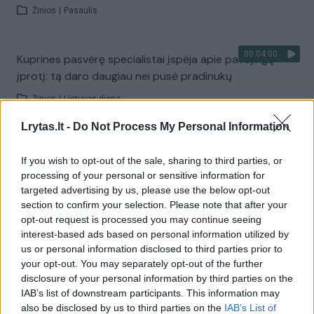
Žinios
|
Pasaulis
00:04:00
Kuprines pasvėrę specialistai įspėja apie pavojingą
įprotį: tą daro daugiau nei pusė pradinukų
Žinios
|
Lietuvos diena
Lrytas.lt -
Do Not Process My Personal Information
Visi įrašai
If you wish to opt-out of the sale, sharing to third parties, or
processing of your personal or sensitive information for
targeted advertising by us, please use the below opt-out
Žiūrimiausi įrašai
section to confirm your selection. Please note that after your
opt-out request is processed you may continue seeing
interest-based ads based on personal information utilized by
us or personal information disclosed to third parties prior to
00:00:30
Vaizdai iš tragiškos avarijos Vilniaus r.: dviejų moterų ir
your opt-out. You may separately opt-out of the further
vaiko gyvybių išgelbėti nepavyko
disclosure of your personal information by third parties on the
IAB’s list of downstream participants. This information may
Žinios
|
Lietuvos diena
also be disclosed by us to third parties on the
IAB’s List of