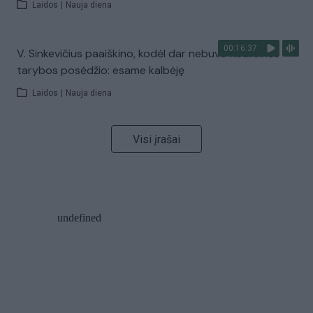
Laidos
|
Nauja diena
00:16:37
V. Sinkevičius paaiškino, kodėl dar nebuvo Koalicinės
tarybos posėdžio: esame kalbėję
Laidos
|
Nauja diena
Visi įrašai