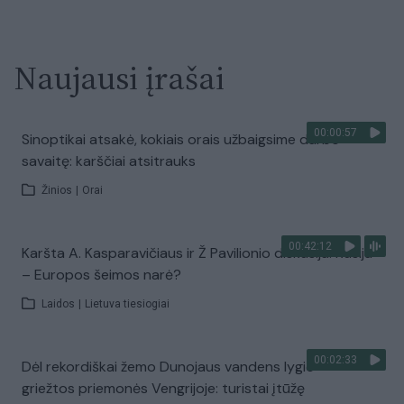
Naujausi įrašai
00:00:57
Sinoptikai atsakė, kokiais orais užbaigsime darbo
savaitę: karščiai atsitrauks
Žinios
|
Orai
00:42:12
Karšta A. Kasparavičiaus ir Ž Pavilionio diskusija: Rusija
– Europos šeimos narė?
Laidos
|
Lietuva tiesiogiai
00:02:33
Dėl rekordiškai žemo Dunojaus vandens lygio –
griežtos priemonės Vengrijoje: turistai įtūžę