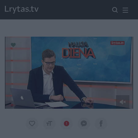
Paremkite Ukrainą