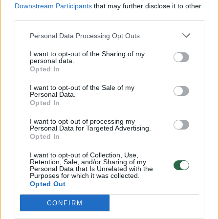
Downstream Participants
that may further disclose it to other
third parties.
00:00:57
Savaitės vidurys nusimato karštas: temperatūra kils iki
Personal Data Processing Opt Outs
32 laipsnių šilumos
Žinios
I want to opt-out of the Sharing of my
|
Orai
personal data.
Opted In
00:00:59
Nufilmavo, kaip patvino Vilniaus Vakarinis aplinkkelis:
I want to opt-out of the Sale of my
Personal Data.
vaizdas pribloškia
Opted In
Žinios
|
Lietuvos diena
I want to opt-out of processing my
Personal Data for Targeted Advertising.
Opted In
00:00:55
Avarija Vilniuje: į stotelę įsirėžęs automobilis sužalojo
I want to opt-out of Collection, Use,
dvi moteris
Retention, Sale, and/or Sharing of my
Personal Data that Is Unrelated with the
Purposes for which it was collected.
Žinios
|
Lietuvos diena
Opted Out
CONFIRM
Visi įrašai