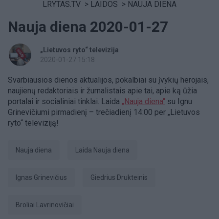
LRYTAS.TV
>
LAIDOS
>
NAUJA DIENA
Nauja diena 2020-01-27
„Lietuvos ryto“ televizija
2020-01-27 15:18
Svarbiausios dienos aktualijos, pokalbiai su įvykių herojais,
naujienų redaktoriais ir žurnalistais apie tai, apie ką ūžia
portalai ir socialiniai tinklai. Laida
„Nauja diena“
su Ignu
Grinevičiumi pirmadienį – trečiadienį 14:00 per „Lietuvos
ryto“ televiziją!​
Nauja diena
laida Nauja diena
Ignas Grinevičius
Giedrius Drukteinis
broliai Lavrinovičiai