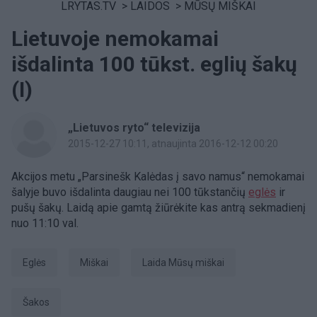
LRYTAS.TV
>
LAIDOS
>
MŪSŲ MIŠKAI
Lietuvoje nemokamai
išdalinta 100 tūkst. eglių šakų
(I)
„Lietuvos ryto“ televizija
2015-12-27 10:11
, atnaujinta 2016-12-12 00:20
Akcijos metu „Parsinešk Kalėdas į savo namus“ nemokamai
šalyje buvo išdalinta daugiau nei 100 tūkstančių
eglės
ir
pušų šakų. Laidą apie gamtą žiūrėkite kas antrą sekmadienį
nuo 11:10 val.
eglės
miškai
laida Mūsų miškai
šakos