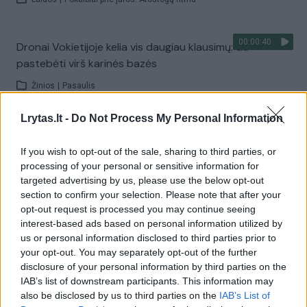
00:00:40
Dronai Vokietijoje kelia vis daugiau klausimų: du
pastebėti virš karinės bazės
Žinios
|
Pasaulis
Lrytas.lt -
Do Not Process My Personal Information
Visi įrašai
If you wish to opt-out of the sale, sharing to third parties, or
processing of your personal or sensitive information for
targeted advertising by us, please use the below opt-out
Žiūrimiausi įrašai
section to confirm your selection. Please note that after your
opt-out request is processed you may continue seeing
interest-based ads based on personal information utilized by
us or personal information disclosed to third parties prior to
00:00:30
Vaizdai iš tragiškos avarijos Vilniaus r.: dviejų moterų ir
your opt-out. You may separately opt-out of the further
vaiko gyvybių išgelbėti nepavyko
disclosure of your personal information by third parties on the
IAB’s list of downstream participants. This information may
Žinios
|
Lietuvos diena
also be disclosed by us to third parties on the
IAB’s List of