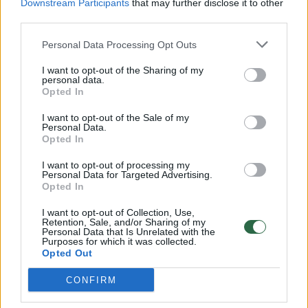
Downstream Participants
that may further disclose it to other
third parties.
00:00:57
Savaitės vidurys nusimato karštas: temperatūra kils iki
32 laipsnių šilumos
Personal Data Processing Opt Outs
Žinios
|
Orai
I want to opt-out of the Sharing of my
personal data.
Opted In
00:15:54
V. Zalužno pasisakymą laiko bandymu įsitvirtinti
I want to opt-out of the Sale of my
Ukrainos politikoje: jis yra neteisus
Personal Data.
Opted In
Laidos
|
Nauja diena
I want to opt-out of processing my
Personal Data for Targeted Advertising.
Opted In
00:00:59
Nufilmavo, kaip patvino Vilniaus Vakarinis aplinkkelis:
I want to opt-out of Collection, Use,
vaizdas pribloškia
Retention, Sale, and/or Sharing of my
Personal Data that Is Unrelated with the
Žinios
|
Lietuvos diena
Purposes for which it was collected.
Opted Out
CONFIRM
Visi įrašai