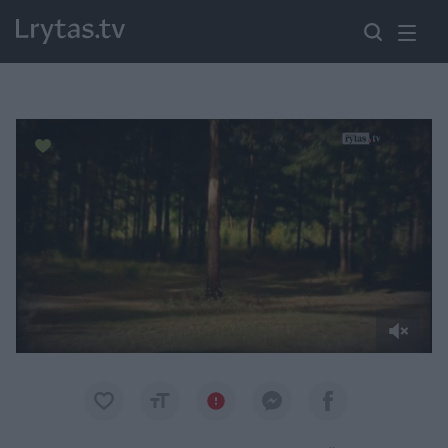
Paremkite Ukrainą