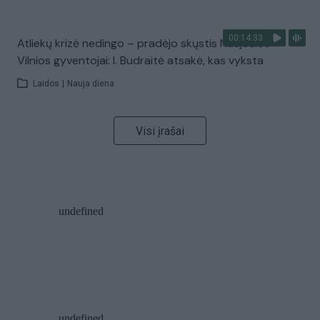
00:14:33
Atliekų krizė nedingo – pradėjo skųstis Naujosios
Vilnios gyventojai: I. Budraitė atsakė, kas vyksta
Laidos
|
Nauja diena
Visi įrašai