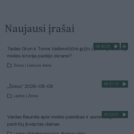
Naujausi įrašai
00:42:29
Tadas Gryn ir Toma Vaškevičiūtė grįžo į praeitį: kodėl jų
meilės istorija padėjo ekrane?
Žinios
|
Lietuvos diena
00:21:19
„Žinios“ 2026-08-08
Laidos
|
Žinios
00:23:57
Vaidas Baumila apie meilės paieškas ir asmeninių
patirčių įkvėptas dainas
Laidos
|
Pokalbiai prie jūros. Atostogų ritmu