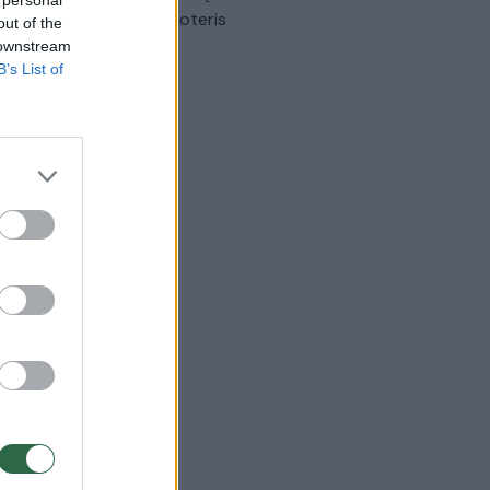
omobilis sužalojo dvi moteris
out of the
 downstream
Žinios
|
Lietuvos diena
B’s List of