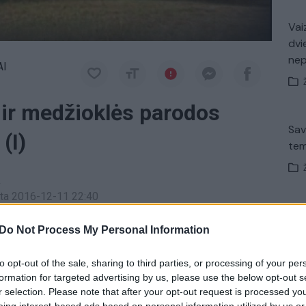
Vaiz
dvi
ne
AI
 ir medžioklės parodos
Sav
(I)
tem
a
inta 2016-12-11 22:40
Nuf
trą sekmadienį nuo 11:10 val.
Do Not Process My Personal Information
Vak
to opt-out of the sale, sharing to third parties, or processing of your per
tas
laida Mūsų miškai
formation for targeted advertising by us, please use the below opt-out s
r selection. Please note that after your opt-out request is processed y
Avar
eing interest-based ads based on personal information utilized by us or