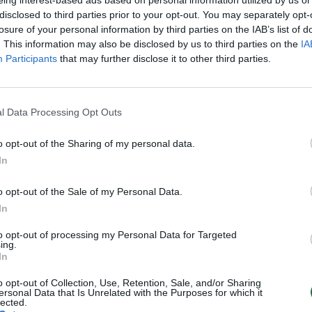
aut
disclosed to third parties prior to your opt-out. You may separately opt-
losure of your personal information by third parties on the IAB’s list of
Visi įrašai
. This information may also be disclosed by us to third parties on the
IA
Participants
that may further disclose it to other third parties.
0:57
00:42:12
aigsime
Karšta A. Kasparavičiaus ir Ž Pavilionio
diskusija: Rusija – Europos šeimos narė?
l Data Processing Opt Outs
Laidos
|
Lietuva tiesiogiai
o opt-out of the Sharing of my personal data.
In
2:33
00:04:00
dens
Kuprines pasvėrę specialistai įspėja apie
o opt-out of the Sale of my Personal Data.
e:
pavojingą įprotį: tą daro daugiau nei pusė
In
pradinukų
to opt-out of processing my Personal Data for Targeted
Žinios
|
Lietuvos diena
ing.
In
o opt-out of Collection, Use, Retention, Sale, and/or Sharing
TV
ersonal Data that Is Unrelated with the Purposes for which it
Visi įrašai
lected.