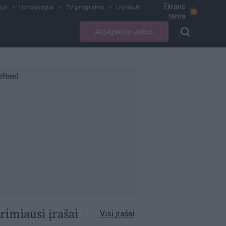
Ekrano
ius
Horoskopai
TV programa
Lrytas.lt
tema
Atsiųskite video
rimiausi įrašai
Visi įrašai