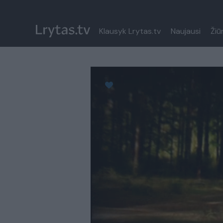
Klausyk Lrytas.tv
Naujausi
Žiū
Paremkite Ukrainą