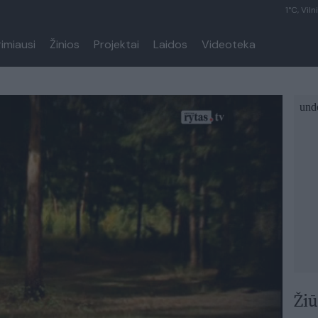
1°C, Viln
rimiausi
Žinios
Projektai
Laidos
Videoteka
Žiū