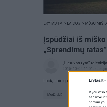
Volume
0%
LRYTAS.TV
>
LAIDOS
>
MŪSŲ MIŠK
Įspūdžiai iš miško
„Sprendimų ratas“ 
„Lietuvos ryto“ televizij
2015-10-04 11:01
, atnauj
Laidą apie gamtą žiūrėkite kas an
Lrytas.lt -
If you wish 
Medžioklė
paroda sprendimų ra
sensitive in
confirm you
continue se