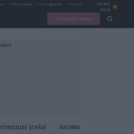
Ekrano
ius
Horoskopai
TV programa
Lrytas.lt
tema
Atsiųskite video
rimiausi įrašai
Visi įrašai