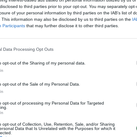
K. 
disclosed to third parties prior to your opt-out. You may separately opt-
jau
losure of your personal information by third parties on the IAB’s list of
Visi įrašai
. This information may also be disclosed by us to third parties on the
IA
buv
Participants
that may further disclose it to other third parties.
žen
00:21:19
žo į
„Žinios“ 2026-08-08
jo
l Data Processing Opt Outs
Laidos
|
Žinios
o opt-out of the Sharing of my personal data.
In
o opt-out of the Sale of my Personal Data.
3:57
00:00:40
 ir
Dronai Vokietijoje kelia vis daugiau
In
klausimų: du pastebėti virš karinės bazės
to opt-out of processing my Personal Data for Targeted
u
Žinios
|
Pasaulis
ing.
In
o opt-out of Collection, Use, Retention, Sale, and/or Sharing
TV
ersonal Data that Is Unrelated with the Purposes for which it
Visi įrašai
lected.