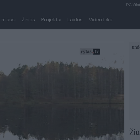
1°C, Viln
rimiausi
Žinios
Projektai
Laidos
Videoteka
Žiū