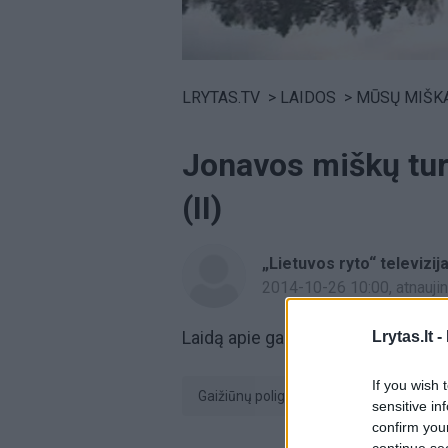
Volume
0%
LRYTAS.TV
>
LAIDOS
>
MŪSŲ MIŠK
Jonavos miškų turt
(II)
„Lietuvos ryto“ televizij
2014-10-26 10:00
, atnauj
Laidą apie gamtą žiūrėkite kas an
Lrytas.lt -
If you wish 
Gaižiūnų poligonas
miškininkystė
sensitive in
confirm you
continue se