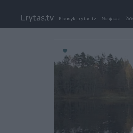
Klausyk Lrytas.tv
Naujausi
Žiū
Paremkite Ukrainą