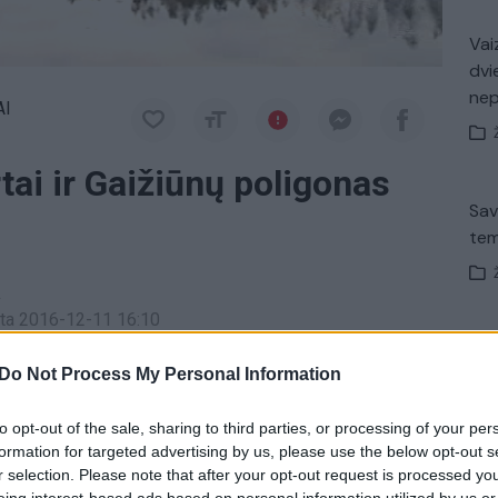
Vaiz
dvi
ne
AI
ai ir Gaižiūnų poligonas
Sav
tem
a
inta 2016-12-11 16:10
V. 
trą sekmadienį nuo 11:30 val.
Do Not Process My Personal Information
įsit
net
to opt-out of the sale, sharing to third parties, or processing of your per
formation for targeted advertising by us, please use the below opt-out s
r selection. Please note that after your opt-out request is processed y
eing interest-based ads based on personal information utilized by us or