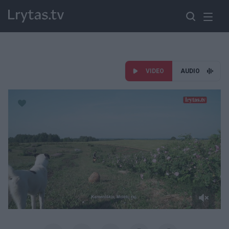
VIDEO
AUDIO
Paremkite Ukrainą