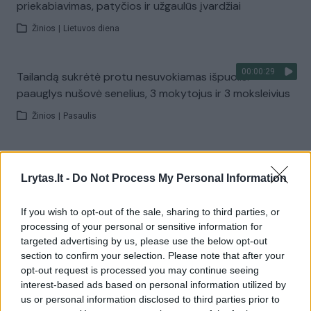
priekabiavimas, patyčios ir užgaulūs įvardžiai
Žinios
|
Lietuvos diena
00:00:29
Tailandą sukrėtė protu nesuvokiamas išpuolis:
paauglys nušovė senelius, 3 mokytojus ir 3 moksleivius
Žinios
|
Pasaulis
00:02:08
Aukštaitijos pučiamųjų orkestras Nyderlanduose
Lrytas.lt -
Do Not Process My Personal Information
apgynė čempionų vardą
Žinios
|
Lietuvos diena
If you wish to opt-out of the sale, sharing to third parties, or
processing of your personal or sensitive information for
targeted advertising by us, please use the below opt-out
Visi įrašai
section to confirm your selection. Please note that after your
opt-out request is processed you may continue seeing
interest-based ads based on personal information utilized by
us or personal information disclosed to third parties prior to