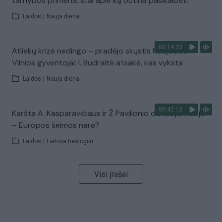
tarnybos primena: štai apie ką būtina pasikalbėti
Laidos
|
Nauja diena
00:14:33
Atliekų krizė nedingo – pradėjo skųstis Naujosios
Vilnios gyventojai: I. Budraitė atsakė, kas vyksta
Laidos
|
Nauja diena
00:42:12
Karšta A. Kasparavičiaus ir Ž Pavilionio diskusija: Rusija
– Europos šeimos narė?
Laidos
|
Lietuva tiesiogiai
Visi įrašai