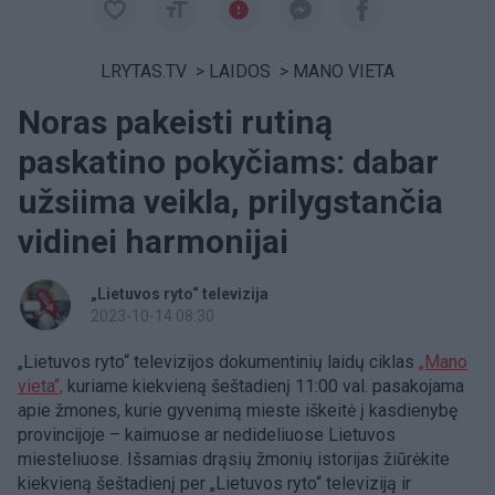
LRYTAS.TV
>
LAIDOS
>
MANO VIETA
Noras pakeisti rutiną
paskatino pokyčiams: dabar
užsiima veikla, prilygstančia
vidinei harmonijai
„Lietuvos ryto“ televizija
2023-10-14 08:30
„Lietuvos ryto“ televizijos dokumentinių laidų ciklas
„Mano
vieta“,
kuriame kiekvieną šeštadienį 11:00 val. pasakojama
apie žmones, kurie gyvenimą mieste iškeitė į kasdienybę
provincijoje – kaimuose ar nedideliuose Lietuvos
miesteliuose. Išsamias drąsių žmonių istorijas žiūrėkite
kiekvieną šeštadienį per „Lietuvos ryto“ televiziją ir