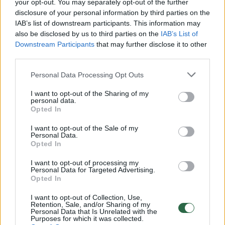
Žiūrimiausi įrašai
your opt-out. You may separately opt-out of the further
disclosure of your personal information by third parties on the
IAB’s list of downstream participants. This information may
also be disclosed by us to third parties on the
IAB’s List of
00:00:30
Vaizdai iš tragiškos avarijos Vilniaus r.: dviejų moterų ir
Downstream Participants
that may further disclose it to other
vaiko gyvybių išgelbėti nepavyko
third parties.
Žinios
|
Lietuvos diena
Personal Data Processing Opt Outs
I want to opt-out of the Sharing of my
00:00:57
personal data.
Savaitės vidurys nusimato karštas: temperatūra kils iki
Opted In
32 laipsnių šilumos
I want to opt-out of the Sale of my
Žinios
|
Orai
Personal Data.
Opted In
I want to opt-out of processing my
00:00:59
Nufilmavo, kaip patvino Vilniaus Vakarinis aplinkkelis:
Personal Data for Targeted Advertising.
vaizdas pribloškia
Opted In
Žinios
|
Lietuvos diena
I want to opt-out of Collection, Use,
Retention, Sale, and/or Sharing of my
Personal Data that Is Unrelated with the
Purposes for which it was collected.