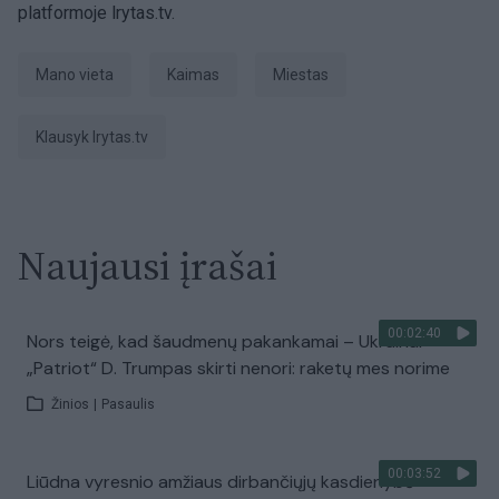
platformoje lrytas.tv.
Mano vieta
kaimas
miestas
Klausyk lrytas.tv
Naujausi įrašai
00:02:40
Nors teigė, kad šaudmenų pakankamai – Ukrainai
„Patriot“ D. Trumpas skirti nenori: raketų mes norime
Žinios
|
Pasaulis
00:03:52
Liūdna vyresnio amžiaus dirbančiųjų kasdienybė –