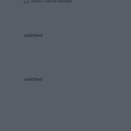
Laidos
|
Lietuva tiesiogiai