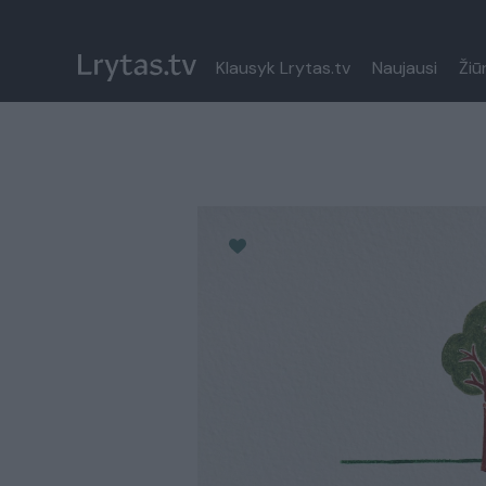
Klausyk Lrytas.tv
Naujausi
Žiū
Paremkite Ukrainą