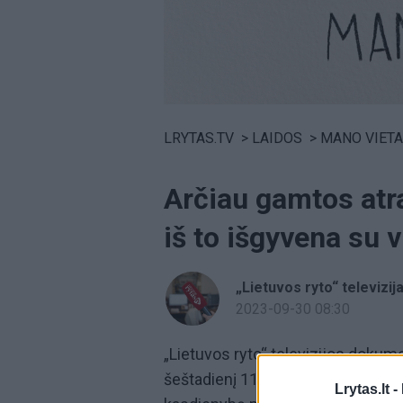
Volume
0%
LRYTAS.TV
>
LAIDOS
>
MANO VIETA
Arčiau gamtos atr
iš to išgyvena su 
„Lietuvos ryto“ televizij
2023-09-30 08:30
„Lietuvos ryto“ televizijos dokume
šeštadienį 11:00 val. pasakojama 
Lrytas.lt -