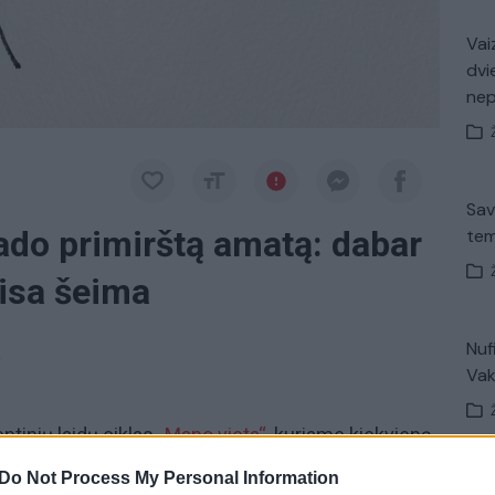
Vaiz
dvi
ne
Sav
ado primirštą amatą: dabar
tem
visa šeima
Nuf
a
Vak
ntinių laidų ciklas
„Mano vieta“,
kuriame kiekvieną
apie žmones, kurie gyvenimą mieste iškeitė į
Do Not Process My Personal Information
K. 