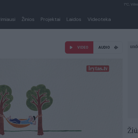
1°C, Viln
rimiausi
Žinios
Projektai
Laidos
Videoteka
VIDEO
AUDIO
Žiū