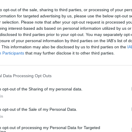
se ar nedideliuose Lietuvos miesteliuose.
jau
iūrėkite kiekvieną šeštadienį per „Lietuvos ryto“
to opt-out of the sale, sharing to third parties, or processing of your per
buv
formation for targeted advertising by us, please use the below opt-out s
žen
r selection. Please note that after your opt-out request is processed y
eing interest-based ads based on personal information utilized by us or
tas
Klausyk lrytas.tv
disclosed to third parties prior to your opt-out. You may separately opt-
losure of your personal information by third parties on the IAB’s list of
. This information may also be disclosed by us to third parties on the
IA
Participants
that may further disclose it to other third parties.
Visi įrašai
l Data Processing Opt Outs
0:29
00:02:08
mas
Aukštaitijos pučiamųjų orkestras
o opt-out of the Sharing of my personal data.
3
Nyderlanduose apgynė čempionų vardą
In
Žinios
|
Lietuvos diena
o opt-out of the Sale of my Personal Data.
In
to opt-out of processing my Personal Data for Targeted
1:33
00:10:21
ing.