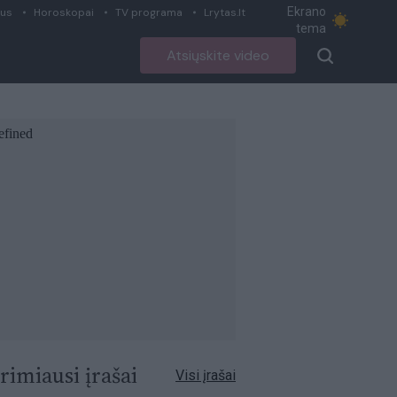
Ekrano
ius
Horoskopai
TV programa
Lrytas.lt
tema
Atsiųskite video
rimiausi įrašai
Visi įrašai