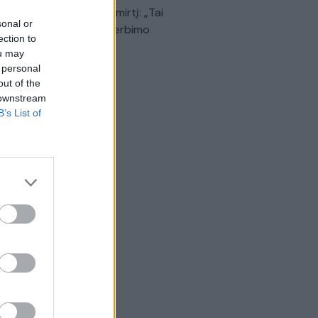
dinančią akimirką prieš mirtį: „Tai
sonal or
o simbolinis mūsų pagerbimo
ection to
klas“
ou may
 personal
Žinios
|
Lietuvos diena
out of the
 downstream
B’s List of