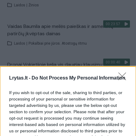
Laidos
|
Žinios
00:23:57
Vaidas Baumila apie meilės paieškas ir asmeninių
patirčių įkvėptas dainas
Laidos
|
Pokalbiai prie jūros. Atostogų ritmu
00:00:40
Dronai Vokietijoje kelia vis daugiau klausimų: du
pastebėti virš karinės bazės
Lrytas.lt -
Do Not Process My Personal Information
Žinios
|
Pasaulis
If you wish to opt-out of the sale, sharing to third parties, or
processing of your personal or sensitive information for
Visi įrašai
targeted advertising by us, please use the below opt-out
section to confirm your selection. Please note that after your
opt-out request is processed you may continue seeing
interest-based ads based on personal information utilized by
Žiūrimiausi įrašai
us or personal information disclosed to third parties prior to