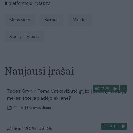
ir platformoje lrytas.tv.
Mano vieta
kaimas
miestas
Klausyk lrytas.tv
Naujausi įrašai
00:42:29
Tadas Gryn ir Toma Vaškevičiūtė grįžo į praeitį: kodėl jų
meilės istorija padėjo ekrane?
Žinios
|
Lietuvos diena
00:21:19
„Žinios“ 2026-08-08