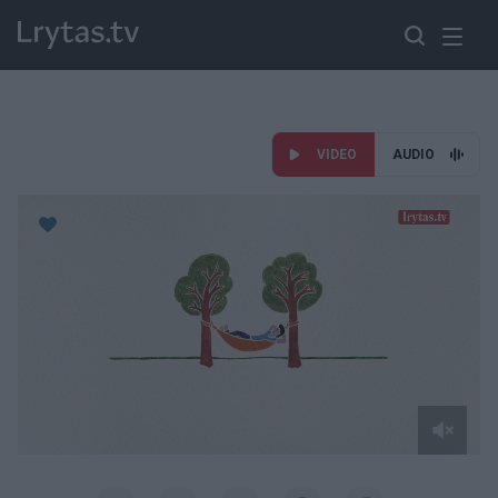
VIDEO
AUDIO
Paremkite Ukrainą