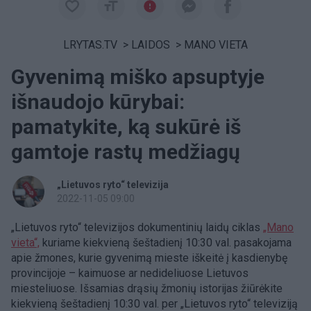
LRYTAS.TV
>
LAIDOS
>
MANO VIETA
Gyvenimą miško apsuptyje
išnaudojo kūrybai:
pamatykite, ką sukūrė iš
gamtoje rastų medžiagų
„Lietuvos ryto“ televizija
2022-11-05 09:00
„Lietuvos ryto“ televizijos dokumentinių laidų ciklas
„Mano
vieta“,
kuriame kiekvieną šeštadienį 10:30 val. pasakojama
apie žmones, kurie gyvenimą mieste iškeitė į kasdienybę
provincijoje – kaimuose ar nedideliuose Lietuvos
miesteliuose. Išsamias drąsių žmonių istorijas žiūrėkite
kiekvieną šeštadienį 10:30 val. per „Lietuvos ryto“ televiziją