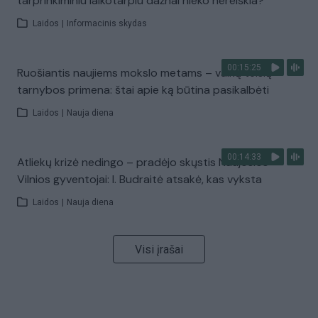
tarprinkiminiu laikotarpiu dažnai nieko nereiškia?
Laidos
|
Informacinis skydas
00:15:25
Ruošiantis naujiems mokslo metams – vaikų teisių
tarnybos primena: štai apie ką būtina pasikalbėti
Laidos
|
Nauja diena
00:14:33
Atliekų krizė nedingo – pradėjo skųstis Naujosios
Vilnios gyventojai: I. Budraitė atsakė, kas vyksta
Laidos
|
Nauja diena
Visi įrašai