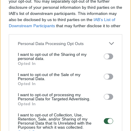
your opt-out. You may separately opt-out of the further
disclosure of your personal information by third parties on the
IAB’s list of downstream participants. This information may
00:00:30
Vaizdai iš tragiškos avarijos Vilniaus r.: dviejų moterų ir
also be disclosed by us to third parties on the
IAB’s List of
vaiko gyvybių išgelbėti nepavyko
Downstream Participants
that may further disclose it to other
third parties.
Žinios
|
Lietuvos diena
Personal Data Processing Opt Outs
00:00:57
Savaitės vidurys nusimato karštas: temperatūra kils iki
I want to opt-out of the Sharing of my
personal data.
32 laipsnių šilumos
Opted In
Žinios
|
Orai
I want to opt-out of the Sale of my
Personal Data.
Opted In
00:15:54
V. Zalužno pasisakymą laiko bandymu įsitvirtinti
I want to opt-out of processing my
Ukrainos politikoje: jis yra neteisus
Personal Data for Targeted Advertising.
Opted In
Laidos
|
Nauja diena
I want to opt-out of Collection, Use,
Retention, Sale, and/or Sharing of my
Personal Data that Is Unrelated with the
00:05:25
K. Prunskienės brolis prisiminė jaudinančią akimirką
Purposes for which it was collected.