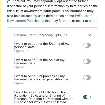
Žiūrimiausi įrašai
your opt-out. You may separately opt-out of the further
disclosure of your personal information by third parties on the
IAB’s list of downstream participants. This information may
also be disclosed by us to third parties on the
IAB’s List of
00:00:30
Vaizdai iš tragiškos avarijos Vilniaus r.: dviejų moterų ir
Downstream Participants
that may further disclose it to other
vaiko gyvybių išgelbėti nepavyko
third parties.
Žinios
|
Lietuvos diena
Personal Data Processing Opt Outs
I want to opt-out of the Sharing of my
00:00:57
personal data.
Savaitės vidurys nusimato karštas: temperatūra kils iki
Opted In
32 laipsnių šilumos
I want to opt-out of the Sale of my
Žinios
|
Orai
Personal Data.
Opted In
I want to opt-out of processing my
00:00:59
Nufilmavo, kaip patvino Vilniaus Vakarinis aplinkkelis:
Personal Data for Targeted Advertising.
vaizdas pribloškia
Opted In
Žinios
|
Lietuvos diena
I want to opt-out of Collection, Use,
Retention, Sale, and/or Sharing of my
Personal Data that Is Unrelated with the
Purposes for which it was collected.