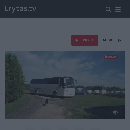
VIDEO
AUDIO
Paremkite Ukrainą