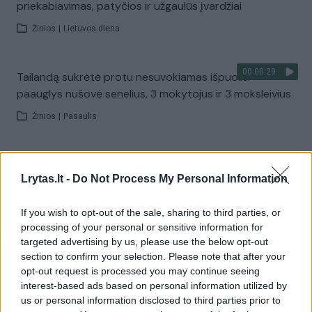
priekabiavimas, patyčios ir užgaulūs įvardžiai
Žinios
|
Lietuvos diena
00:00:29
Tailandą sukrėtė protu nesuvokiamas išpuolis:
paauglys nušovė senelius, 3 mokytojus ir 3 moksleivius
Žinios
|
Pasaulis
00:02:08
Aukštaitijos pučiamųjų orkestras Nyderlanduose
Lrytas.lt -
Do Not Process My Personal Information
apgynė čempionų vardą
Žinios
|
Lietuvos diena
If you wish to opt-out of the sale, sharing to third parties, or
processing of your personal or sensitive information for
targeted advertising by us, please use the below opt-out
Visi įrašai
section to confirm your selection. Please note that after your
opt-out request is processed you may continue seeing
interest-based ads based on personal information utilized by
us or personal information disclosed to third parties prior to