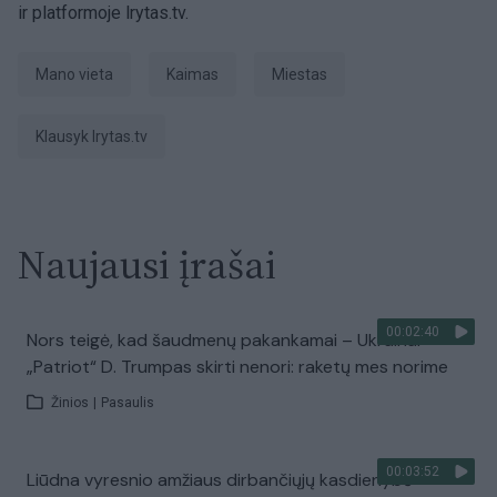
ir platformoje lrytas.tv.
Mano vieta
kaimas
miestas
Klausyk lrytas.tv
Naujausi įrašai
00:02:40
Nors teigė, kad šaudmenų pakankamai – Ukrainai
„Patriot“ D. Trumpas skirti nenori: raketų mes norime
Žinios
|
Pasaulis
00:03:52
Liūdna vyresnio amžiaus dirbančiųjų kasdienybė –