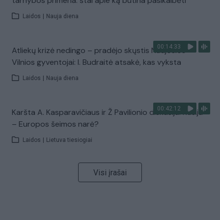
tarnybos primena: štai apie ką būtina pasikalbėti
Laidos
|
Nauja diena
00:14:33
Atliekų krizė nedingo – pradėjo skųstis Naujosios
Vilnios gyventojai: I. Budraitė atsakė, kas vyksta
Laidos
|
Nauja diena
00:42:12
Karšta A. Kasparavičiaus ir Ž Pavilionio diskusija: Rusija
– Europos šeimos narė?
Laidos
|
Lietuva tiesiogiai
Visi įrašai