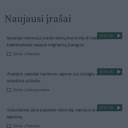
Naujausi įrašai
00:01:00
Ispanija mėnesiui įvedė sienų kontrolę iš Italijos:
baiminamasi naujos migrantų bangos
Žinios
|
Pasaulis
00:00:40
Avarijos vaizdai Varėnos rajone: po smūgio automobilis
atsidūrė už kelio
Žinios
|
Lietuvos diena
00:01:05
Viduržemio jūra pasiekė rekordą: vanduo įkaito iki 33
laipsnių
Žinios
|
Pasaulis