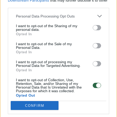
Downstream Participants
that may further disclose it to other
third parties.
00:00:57
Savaitės vidurys nusimato karštas: temperatūra kils iki
32 laipsnių šilumos
Personal Data Processing Opt Outs
Žinios
|
Orai
I want to opt-out of the Sharing of my
personal data.
Opted In
00:15:54
V. Zalužno pasisakymą laiko bandymu įsitvirtinti
I want to opt-out of the Sale of my
Ukrainos politikoje: jis yra neteisus
Personal Data.
Opted In
Laidos
|
Nauja diena
I want to opt-out of processing my
Personal Data for Targeted Advertising.
Opted In
00:00:59
Nufilmavo, kaip patvino Vilniaus Vakarinis aplinkkelis:
vaizdas pribloškia
I want to opt-out of Collection, Use,
Retention, Sale, and/or Sharing of my
Personal Data that Is Unrelated with the
Žinios
|
Lietuvos diena
Purposes for which it was collected.
Opted Out
Visi įrašai
CONFIRM