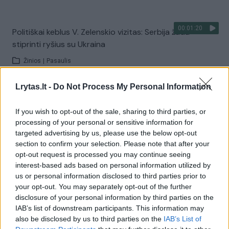
00:01:20
Politiškai keblus V. Zelenskio vizitas: Serbija žada
stiprinti ryšius su Ukraina
Žinios
|
Pasaulis
Lrytas.lt -
Do Not Process My Personal Information
Visi įrašai
If you wish to opt-out of the sale, sharing to third parties, or
processing of your personal or sensitive information for
targeted advertising by us, please use the below opt-out
Žiūrimiausi įrašai
section to confirm your selection. Please note that after your
opt-out request is processed you may continue seeing
interest-based ads based on personal information utilized by
us or personal information disclosed to third parties prior to
00:00:30
Vaizdai iš tragiškos avarijos Vilniaus r.: dviejų moterų ir
your opt-out. You may separately opt-out of the further
vaiko gyvybių išgelbėti nepavyko
disclosure of your personal information by third parties on the
IAB’s list of downstream participants. This information may
Žinios
|
Lietuvos diena
also be disclosed by us to third parties on the
IAB’s List of