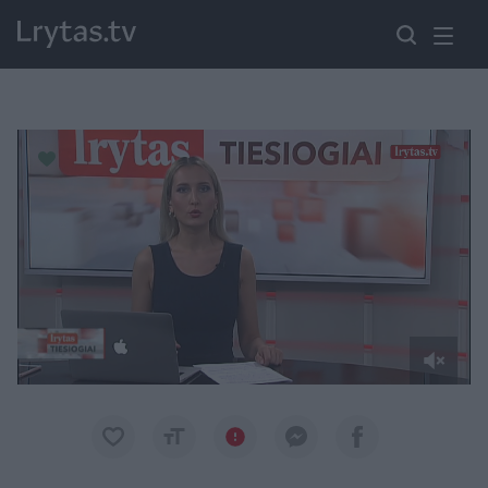
Paremkite Ukrainą