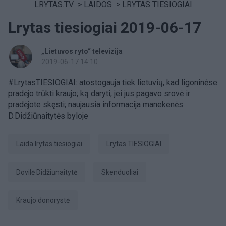
LRYTAS.TV
>
LAIDOS
>
LRYTAS TIESIOGIAI
Lrytas tiesiogiai 2019-06-17
„Lietuvos ryto“ televizija
2019-06-17 14:10
#LrytasTIESIOGIAI: atostogauja tiek lietuvių, kad ligoninėse
pradėjo trūkti kraujo; ką daryti, jei jus pagavo srovė ir
pradėjote skęsti; naujausia informacija manekenės
D.Didžiūnaitytės byloje
laida lrytas tiesiogiai
Lrytas TIESIOGIAI
Dovilė Didžiūnaitytė
skenduoliai
kraujo donorystė