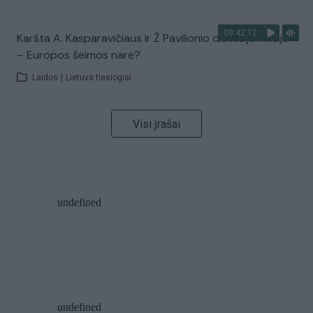
00:42:12
Karšta A. Kasparavičiaus ir Ž Pavilionio diskusija: Rusija
– Europos šeimos narė?
Laidos
|
Lietuva tiesiogiai
Visi įrašai