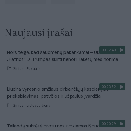
Naujausi įrašai
00:02:40
Nors teigė, kad šaudmenų pakankamai – Ukrainai
„Patriot“ D. Trumpas skirti nenori: raketų mes norime
Žinios
|
Pasaulis
00:03:52
Liūdna vyresnio amžiaus dirbančiųjų kasdienybė –
priekabiavimas, patyčios ir užgaulūs įvardžiai
Žinios
|
Lietuvos diena
00:00:29
Tailandą sukrėtė protu nesuvokiamas išpuolis: