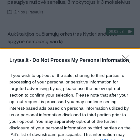
paauglys nušovė senelius, 3 mokytojus ir 3 moksleivius
Žinios
|
Pasaulis
00:02:08
Aukštaitijos pučiamųjų orkestras Nyderlanduose
apgynė čempionų vardą
Žinios
|
Lietuvos diena
Lrytas.lt -
Do Not Process My Personal Information
Visi įrašai
If you wish to opt-out of the sale, sharing to third parties, or
processing of your personal or sensitive information for
targeted advertising by us, please use the below opt-out
section to confirm your selection. Please note that after your
Žiūrimiausi įrašai
opt-out request is processed you may continue seeing
interest-based ads based on personal information utilized by
us or personal information disclosed to third parties prior to
your opt-out. You may separately opt-out of the further
00:00:30
Vaizdai iš tragiškos avarijos Vilniaus r.: dviejų moterų ir
disclosure of your personal information by third parties on the
vaiko gyvybių išgelbėti nepavyko
IAB’s list of downstream participants. This information may