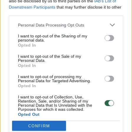
also be disclosed by us to third parties on the
IAB’s List of
Žinios
|
Lietuvos diena
Downstream Participants
that may further disclose it to other
third parties.
00:00:57
Savaitės vidurys nusimato karštas: temperatūra kils iki
Personal Data Processing Opt Outs
32 laipsnių šilumos
I want to opt-out of the Sharing of my
Žinios
|
Orai
personal data.
Opted In
I want to opt-out of the Sale of my
00:00:59
Nufilmavo, kaip patvino Vilniaus Vakarinis aplinkkelis:
Personal Data.
Opted In
vaizdas pribloškia
Žinios
I want to opt-out of processing my
|
Lietuvos diena
Personal Data for Targeted Advertising.
Opted In
00:15:54
V. Zalužno pasisakymą laiko bandymu įsitvirtinti
I want to opt-out of Collection, Use,
Retention, Sale, and/or Sharing of my
Ukrainos politikoje: jis yra neteisus
Personal Data that Is Unrelated with the
Purposes for which it was collected.
Laidos
|
Nauja diena
Opted Out
CONFIRM