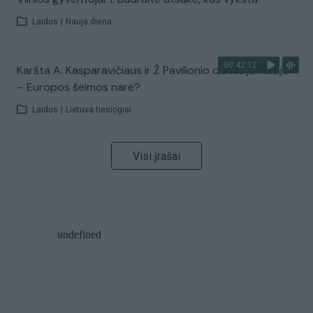
Laidos
|
Nauja diena
00:42:12
Karšta A. Kasparavičiaus ir Ž Pavilionio diskusija: Rusija
– Europos šeimos narė?
Laidos
|
Lietuva tiesiogiai
Visi įrašai