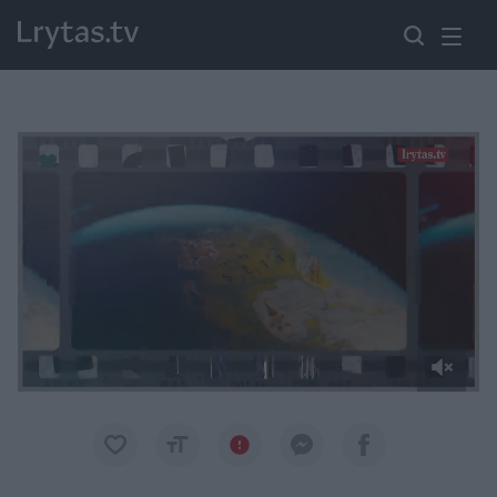
Paremkite Ukrainą