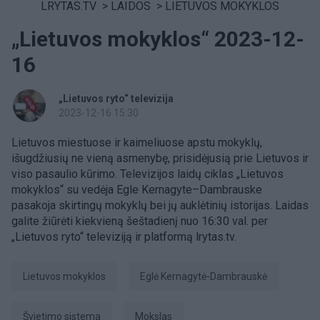
LRYTAS.TV
>
LAIDOS
>
LIETUVOS MOKYKLOS
„Lietuvos mokyklos“ 2023-12-
16
„Lietuvos ryto“ televizija
2023-12-16 15:30
Lietuvos miestuose ir kaimeliuose apstu mokyklų,
išugdžiusių ne vieną asmenybę, prisidėjusią prie Lietuvos ir
viso pasaulio kūrimo. Televizijos laidų ciklas „Lietuvos
mokyklos
“ su vedėja Egle Kernagyte–Dambrauske
pasakoja skirtingų mokyklų bei jų auklėtinių istorijas. Laidas
galite žiūrėti kiekvieną šeštadienį nuo 16:30 val. per
„Lietuvos ryto“ televiziją ir platformą lrytas.tv.
Lietuvos mokyklos
Eglė Kernagytė-Dambrauskė
švietimo sistema
Mokslas