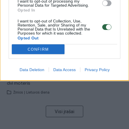
I want to opt-out of processing my
00:00:57
Savaitės vidurys nusimato karštas: temperatūra kils iki
Personal Data for Targeted Advertising.
32 laipsnių šilumos
Opted In
Žinios
|
Orai
I want to opt-out of Collection, Use,
Retention, Sale, and/or Sharing of my
Personal Data that Is Unrelated with the
Purposes for which it was collected.
Opted Out
00:00:59
Nufilmavo, kaip patvino Vilniaus Vakarinis aplinkkelis:
vaizdas pribloškia
CONFIRM
Žinios
|
Lietuvos diena
Data Deletion
Data Access
Privacy Policy
00:00:55
Avarija Vilniuje: į stotelę įsirėžęs automobilis sužalojo
dvi moteris
Žinios
|
Lietuvos diena
Visi įrašai