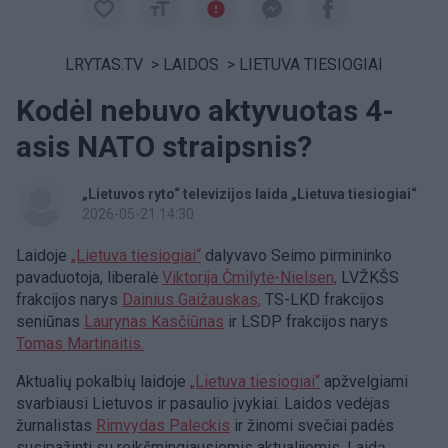
LRYTAS.TV
>
LAIDOS
>
LIETUVA TIESIOGIAI
Kodėl nebuvo aktyvuotas 4-
asis NATO straipsnis?
„Lietuvos ryto“ televizijos laida „Lietuva tiesiogiai“
2026-05-21 14:30
Laidoje
„Lietuva tiesiogiai“
dalyvavo Seimo pirmininko
pavaduotoja, liberalė
Viktorija Čmilytė-Nielsen,
LVŽKŠS
frakcijos narys
Dainius Gaižauskas,
TS-LKD frakcijos
seniūnas
Laurynas Kasčiūnas
ir LSDP frakcijos narys
Tomas Martinaitis.
Aktualių pokalbių laidoje
„Lietuva tiesiogiai“
apžvelgiami
svarbiausi Lietuvos ir pasaulio įvykiai. Laidos vedėjas
žurnalistas
Rimvydas Paleckis
ir žinomi svečiai padės
susipažinti su reikšmingiausiomis aktualijomis. Laidą