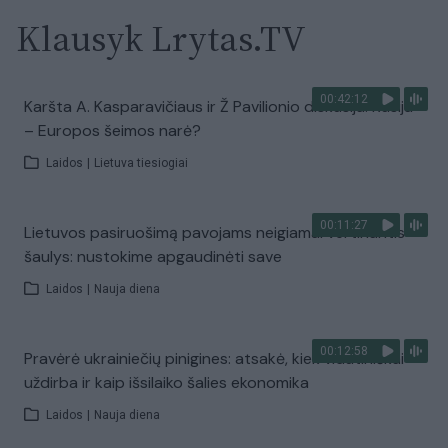
Klausyk Lrytas.TV
00:42:12
Karšta A. Kasparavičiaus ir Ž Pavilionio diskusija: Rusija
– Europos šeimos narė?
Laidos
|
Lietuva tiesiogiai
00:11:27
Lietuvos pasiruošimą pavojams neigiamai vertinantis
šaulys: nustokime apgaudinėti save
Laidos
|
Nauja diena
00:12:58
Pravėrė ukrainiečių pinigines: atsakė, kiek vidutiniškai
uždirba ir kaip išsilaiko šalies ekonomika
Laidos
|
Nauja diena