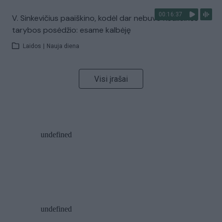
00:16:37
V. Sinkevičius paaiškino, kodėl dar nebuvo Koalicinės
tarybos posėdžio: esame kalbėję
Laidos
|
Nauja diena
Visi įrašai