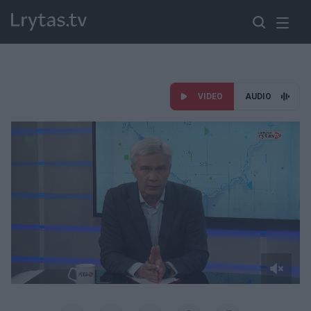
VIDEO
AUDIO
Paremkite Ukrainą