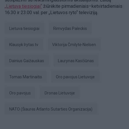
„Lietuva tiesiogiai“
žiūrėkite pirmadieniais–ketvirtadieniais
16.30 ir 23.00 val. per „Lietuvos ryto“ televiziją.
Lietuva tiesiogiai
Rimvydas Paleckis
Klausyk lrytas.tv
Viktorija Čmilytė-Nielsen
Dainius Gaižauskas
Laurynas Kasčiūnas
Tomas Martinaitis
Oro pavojus Lietuvoje
Oro pavojus
Dronas Lietuvoje
NATO (Šiaurės Atlanto Sutarties Organizacija)