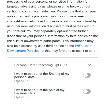
processing of your personal or sensitive information for
targeted advertising by us, please use the below opt-out
00:00:57
Sinoptikai atsakė, kokiais orais užbaigsime darbo
section to confirm your selection. Please note that after your
savaitę: karščiai atsitrauks
opt-out request is processed you may continue seeing
interest-based ads based on personal information utilized by
Žinios
|
Orai
us or personal information disclosed to third parties prior to
your opt-out. You may separately opt-out of the further
disclosure of your personal information by third parties on the
Visi įrašai
IAB’s list of downstream participants. This information may
also be disclosed by us to third parties on the
IAB’s List of
Downstream Participants
that may further disclose it to other
third parties.
Žiūrimiausi įrašai
Personal Data Processing Opt Outs
I want to opt-out of the Sharing of my
personal data.
00:00:30
Vaizdai iš tragiškos avarijos Vilniaus r.: dviejų moterų ir
Opted In
vaiko gyvybių išgelbėti nepavyko
I want to opt-out of the Sale of my
Žinios
|
Lietuvos diena
Personal Data.
Opted In