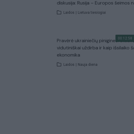
diskusija: Rusija – Europos šeimos 
Laidos
|
Lietuva tiesiogiai
00:12:58
Pravėrė ukrainiečių pinigines: atsakė
vidutiniškai uždirba ir kaip išsilaiko š
ekonomika
Laidos
|
Nauja diena