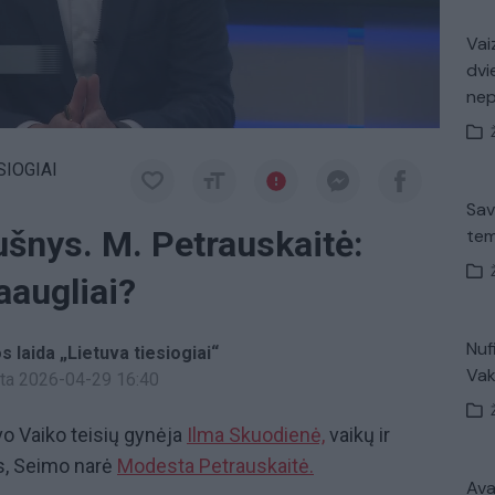
Vaiz
dvi
ne
SIOGIAI
Sav
lušnys. M. Petrauskaitė:
tem
aaugliai?
Nuf
s laida „Lietuva tiesiogiai“
Vak
inta 2026-04-29 16:40
o Vaiko teisių gynėja
Ilma Skuodienė,
vaikų ir
ys, Seimo narė
Modesta Petrauskaitė.
Avar