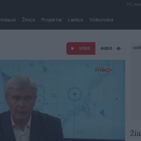
1°C, Viln
rimiausi
Žinios
Projektai
Laidos
Videoteka
VIDEO
AUDIO
Žiū