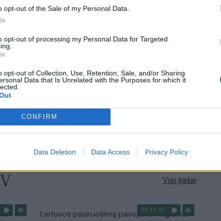
o opt-out of the Sale of my Personal Data.
In
0:57
00:42:12
aigsime
Karšta A. Kasparavičiaus ir Ž Pavilionio
to opt-out of processing my Personal Data for Targeted
diskusija: Rusija – Europos šeimos narė?
ing.
In
Laidos
|
Lietuva tiesiogiai
o opt-out of Collection, Use, Retention, Sale, and/or Sharing
ersonal Data that Is Unrelated with the Purposes for which it
lected.
2:33
00:04:00
dens
Kuprines pasvėrę specialistai įspėja apie
Out
e:
pavojingą įprotį: tą daro daugiau nei pusė
pradinukų
CONFIRM
Žinios
|
Lietuvos diena
Data Deletion
Data Access
Privacy Policy
TV
Visi įrašai
00:11:27
nio
Lietuvos pasiruošimą pavojams neigiamai