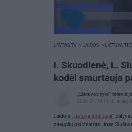
Volume
0%
LRYTAS.TV
>
LAIDOS
>
LIETUVA TIE
I. Skuodienė, L. S
kodėl smurtauja p
„Lietuvos ryto“ televizijo
2026-04-29 14:30
, atnauj
Laidoje
„Lietuva tiesiogiai“
dalyvav
paauglių psichiatras Linas Slušn