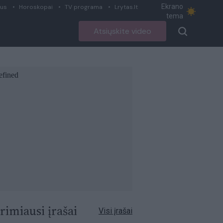
Ekrano
ius
Horoskopai
TV programa
Lrytas.lt
tema
Atsiųskite video
rimiausi įrašai
Visi įrašai