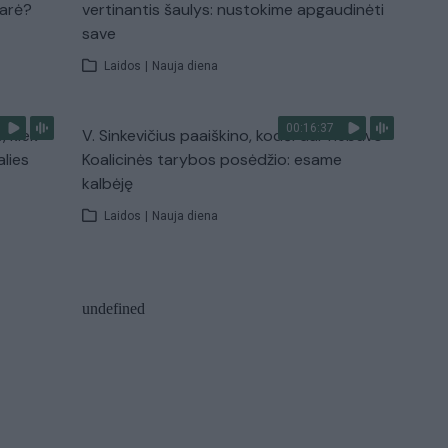
narė?
vertinantis šaulys: nustokime apgaudinėti
save
Laidos
|
Nauja diena
00:16:37
, kiek
V. Sinkevičius paaiškino, kodėl dar nebuvo
alies
Koalicinės tarybos posėdžio: esame
kalbėję
Laidos
|
Nauja diena