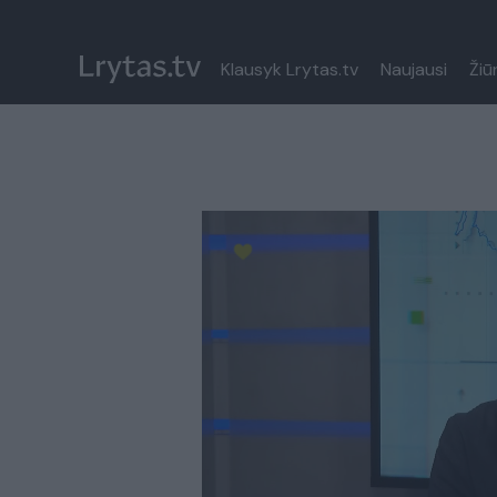
Klausyk Lrytas.tv
Naujausi
Žiū
Paremkite Ukrainą