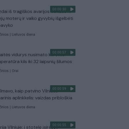
00:00:30
dai iš tragiškos avarijos Vilniaus r.:
ejų moterų ir vaiko gyvybių išgelbėti
pavyko
Žinios
|
Lietuvos diena
00:00:57
aitės vidurys nusimato karštas:
peratūra kils iki 32 laipsnių šilumos
Žinios
|
Orai
00:00:59
ilmavo, kaip patvino Vilniaus
arinis aplinkkelis: vaizdas pribloškia
Žinios
|
Lietuvos diena
00:00:55
ija Vilniuje: į stotelę įsirėžęs