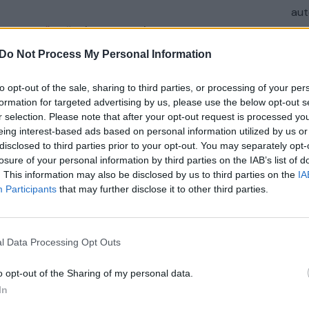
aut
iesiogiai“
apžvelgiami svarbiausi Lietuvos ir
urnalistas
Rimvydas Paleckis
ir žinomi svečiai
Do Not Process My Personal Information
usiomis aktualijomis. Laidą
„Lietuva tiesiogiai“
niais 16.30 ir 23.00 val. per „Lietuvos ryto“
to opt-out of the sale, sharing to third parties, or processing of your per
formation for targeted advertising by us, please use the below opt-out s
r selection. Please note that after your opt-out request is processed y
eing interest-based ads based on personal information utilized by us or
disclosed to third parties prior to your opt-out. You may separately opt-
ckis
Klausyk lrytas.tv
Ilma Skuodienė
losure of your personal information by third parties on the IAB’s list of
. This information may also be disclosed by us to third parties on the
IA
aitė
vaiko teisių apsauga
vaiko teisės
Participants
that may further disclose it to other third parties.
l Data Processing Opt Outs
o opt-out of the Sharing of my personal data.
In
Visi įrašai