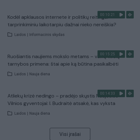
00:10:21
Kodėl apklausos internete ir politikų reitingai
tarprinkiminiu laikotarpiu dažnai nieko nereiškia?
Laidos
|
Informacinis skydas
00:15:25
Ruošiantis naujiems mokslo metams – vaikų teisių
tarnybos primena: štai apie ką būtina pasikalbėti
Laidos
|
Nauja diena
00:14:33
Atliekų krizė nedingo – pradėjo skųstis Naujosios
Vilnios gyventojai: I. Budraitė atsakė, kas vyksta
Laidos
|
Nauja diena
Visi įrašai