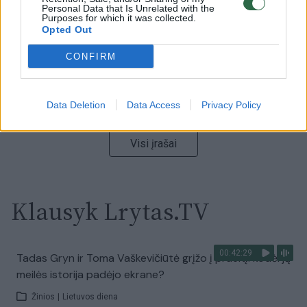
Personal Data that Is Unrelated with the
Laidos
|
Nauja diena
Purposes for which it was collected.
Opted Out
00:00:59
CONFIRM
Nufilmavo, kaip patvino Vilniaus Vakarinis aplinkkelis:
vaizdas pribloškia
Žinios
|
Lietuvos diena
Data Deletion
Data Access
Privacy Policy
Visi įrašai
Klausyk Lrytas.TV
00:42:29
Tadas Gryn ir Toma Vaškevičiūtė grįžo į praeitį: kodėl jų
meilės istorija padėjo ekrane?
Žinios
|
Lietuvos diena