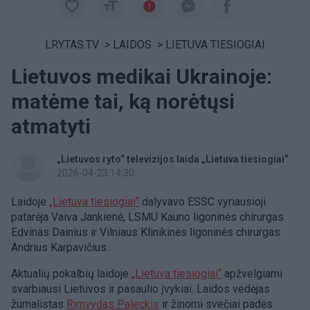
LRYTAS.TV
>
LAIDOS
>
LIETUVA TIESIOGIAI
Lietuvos medikai Ukrainoje:
matėme tai, ką norėtųsi
atmatyti
„Lietuvos ryto“ televizijos laida „Lietuva tiesiogiai“
2026-04-23 14:30
Laidoje
„Lietuva tiesiogiai“
dalyvavo ESSC vyriausioji
patarėja Vaiva Jankienė, LSMU Kauno ligoninės chirurgas
Edvinas Dainius ir Vilniaus Klinikinės ligoninės chirurgas
Andrius Karpavičius.
Aktualių pokalbių laidoje
„Lietuva tiesiogiai“
apžvelgiami
svarbiausi Lietuvos ir pasaulio įvykiai. Laidos vedėjas
žurnalistas
Rimvydas Paleckis
ir žinomi svečiai padės