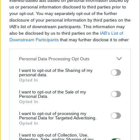
interest-based ads based on personal information utilized by
us or personal information disclosed to third parties prior to
your opt-out. You may separately opt-out of the further
disclosure of your personal information by third parties on the
Žiūrimiausi įrašai
IAB’s list of downstream participants. This information may
also be disclosed by us to third parties on the
IAB’s List of
Downstream Participants
that may further disclose it to other
third parties.
00:00:30
Vaizdai iš tragiškos avarijos Vilniaus r.: dviejų moterų ir
vaiko gyvybių išgelbėti nepavyko
Personal Data Processing Opt Outs
Žinios
|
Lietuvos diena
I want to opt-out of the Sharing of my
personal data.
Opted In
00:00:57
Savaitės vidurys nusimato karštas: temperatūra kils iki
I want to opt-out of the Sale of my
32 laipsnių šilumos
Personal Data.
Opted In
Žinios
|
Orai
I want to opt-out of processing my
Personal Data for Targeted Advertising.
Opted In
00:15:54
V. Zalužno pasisakymą laiko bandymu įsitvirtinti
Ukrainos politikoje: jis yra neteisus
I want to opt-out of Collection, Use,
Retention, Sale, and/or Sharing of my