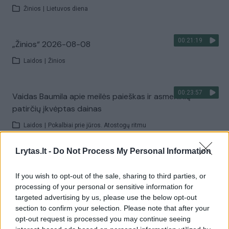
Žinios
|
Lietuvos diena
00:21:19
„Žinios“ 2026-08-08
Laidos
|
Žinios
00:23:57
Vaidas Baumila apie meilės paieškas ir asmeninių
patirčių įkvėptas dainas
Laidos
|
Pokalbiai prie jūros. Atostogų ritmu
Lrytas.lt -
Do Not Process My Personal Information
00:00:40
Dronai Vokietijoje kelia vis daugiau klausimų: du
pastebėti virš karinės bazės
If you wish to opt-out of the sale, sharing to third parties, or
processing of your personal or sensitive information for
Žinios
|
Pasaulis
targeted advertising by us, please use the below opt-out
section to confirm your selection. Please note that after your
opt-out request is processed you may continue seeing
Visi įrašai