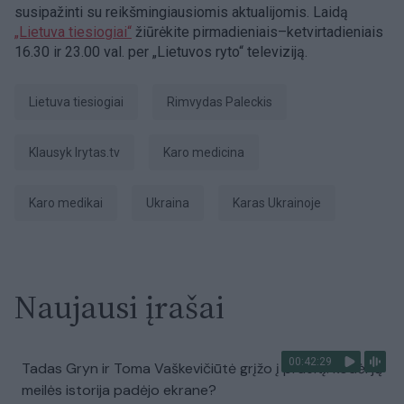
susipažinti su reikšmingiausiomis aktualijomis. Laidą
„Lietuva tiesiogiai“
žiūrėkite pirmadieniais–ketvirtadieniais
16.30 ir 23.00 val. per „Lietuvos ryto“ televiziją.
Lietuva tiesiogiai
Rimvydas Paleckis
Klausyk lrytas.tv
karo medicina
karo medikai
Ukraina
karas Ukrainoje
Naujausi įrašai
00:42:29
Tadas Gryn ir Toma Vaškevičiūtė grįžo į praeitį: kodėl jų
meilės istorija padėjo ekrane?