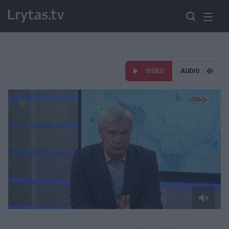
VIDEO
AUDIO
Paremkite Ukrainą