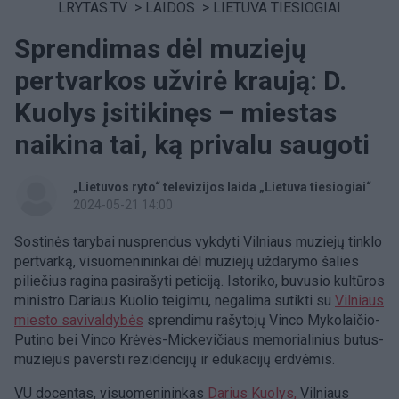
LRYTAS.TV
>
LAIDOS
>
LIETUVA TIESIOGIAI
Sprendimas dėl muziejų
pertvarkos užvirė kraują: D.
Kuolys įsitikinęs – miestas
naikina tai, ką privalu saugoti
„Lietuvos ryto“ televizijos laida „Lietuva tiesiogiai“
2024-05-21 14:00
Sostinės tarybai nusprendus vykdyti Vilniaus muziejų tinklo
pertvarką, visuomenininkai dėl muziejų uždarymo šalies
piliečius ragina pasirašyti peticiją. Istoriko, buvusio kultūros
ministro Dariaus Kuolio teigimu, negalima sutikti su
Vilniaus
miesto savivaldybės
sprendimu rašytojų Vinco Mykolaičio-
Putino bei Vinco Krėvės-Mickevičiaus memorialinius butus-
muziejus paversti rezidencijų ir edukacijų erdvėmis.
VU docentas, visuomenininkas
Darius Kuolys,
Vilniaus