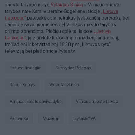
miesto tarybos narys
Vytautas Sinica
ir Vilniaus miesto
tarybos narė Kamilė Šeraitė-Gogelienė laidoje
„Lietuva
tiesiogiai“
pasisakė apie netrukus įvyksiančią pertvarką bei
pagrindė savo nuomones dėl Vilniaus miesto tarybos
priimto sprendimo. Plačiau apie tai laidoje
„Lietuva
tiesiogiai“,
ją žiūrėkite kiekvieną pirmadienį, antradienį,
trečiadienį ir ketvirtadienį 16:30 per „Lietuvos ryto“
televiziją bei platformoje lrytas.tv.
Lietuva tiesiogiai
Rimvydas Paleckis
Darius Kuolys
Vytautas Sinica
Vilniaus miesto savivaldybė
Vilniaus miesto taryba
pertvarka
muziejai
LrytasGYVAI