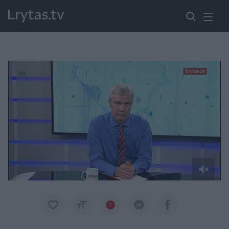
Paremkite Ukrainą