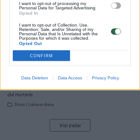
I want to opt-out of processing my
00:00:57
Savaitės vidurys nusimato karštas: temperatūra kils iki
Personal Data for Targeted Advertising.
Opted In
32 laipsnių šilumos
I want to opt-out of Collection, Use,
Žinios
|
Orai
Retention, Sale, and/or Sharing of my
Personal Data that Is Unrelated with the
Purposes for which it was collected.
Opted Out
00:00:59
Nufilmavo, kaip patvino Vilniaus Vakarinis aplinkkelis:
vaizdas pribloškia
CONFIRM
Žinios
|
Lietuvos diena
Data Deletion
Data Access
Privacy Policy
00:00:55
Avarija Vilniuje: į stotelę įsirėžęs automobilis sužalojo
dvi moteris
Žinios
|
Lietuvos diena
Visi įrašai