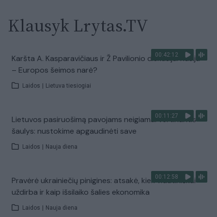
Klausyk Lrytas.TV
00:42:12
Karšta A. Kasparavičiaus ir Ž Pavilionio diskusija: Rusija
– Europos šeimos narė?
Laidos
|
Lietuva tiesiogiai
00:11:27
Lietuvos pasiruošimą pavojams neigiamai vertinantis
šaulys: nustokime apgaudinėti save
Laidos
|
Nauja diena
00:12:58
Pravėrė ukrainiečių pinigines: atsakė, kiek vidutiniškai
uždirba ir kaip išsilaiko šalies ekonomika
Laidos
|
Nauja diena