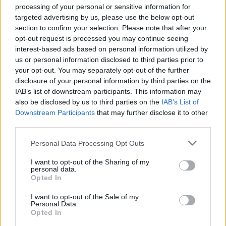
processing of your personal or sensitive information for
targeted advertising by us, please use the below opt-out
00:04:00
section to confirm your selection. Please note that after your
Kuprines pasvėrę specialistai įspėja apie pavojingą
opt-out request is processed you may continue seeing
įprotį: tą daro daugiau nei pusė pradinukų
interest-based ads based on personal information utilized by
Žinios
|
Lietuvos diena
us or personal information disclosed to third parties prior to
your opt-out. You may separately opt-out of the further
disclosure of your personal information by third parties on the
Visi įrašai
IAB’s list of downstream participants. This information may
also be disclosed by us to third parties on the
IAB’s List of
Downstream Participants
that may further disclose it to other
third parties.
Žiūrimiausi įrašai
Personal Data Processing Opt Outs
I want to opt-out of the Sharing of my
personal data.
00:00:30
Vaizdai iš tragiškos avarijos Vilniaus r.: dviejų moterų ir
Opted In
vaiko gyvybių išgelbėti nepavyko
I want to opt-out of the Sale of my
Personal Data.
Žinios
|
Lietuvos diena
Opted In