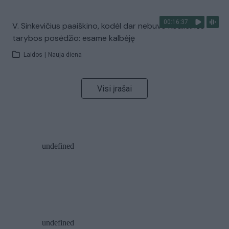
00:16:37
V. Sinkevičius paaiškino, kodėl dar nebuvo Koalicinės
tarybos posėdžio: esame kalbėję
Laidos
|
Nauja diena
Visi įrašai