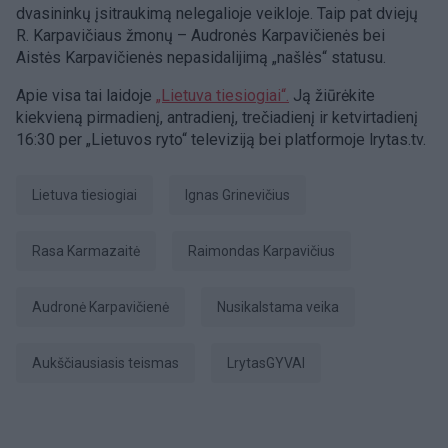
dvasininkų įsitraukimą nelegalioje veikloje. Taip pat dviejų
R. Karpavičiaus žmonų – Audronės Karpavičienės bei
Aistės Karpavičienės nepasidalijimą „našlės“ statusu.
Apie visa tai laidoje
„Lietuva tiesiogiai“.
Ją žiūrėkite
kiekvieną pirmadienį, antradienį, trečiadienį ir ketvirtadienį
16:30 per „Lietuvos ryto“ televiziją bei platformoje lrytas.tv.
Lietuva tiesiogiai
Ignas Grinevičius
Rasa Karmazaitė
Raimondas Karpavičius
Audronė Karpavičienė
nusikalstama veika
Aukščiausiasis teismas
LrytasGYVAI