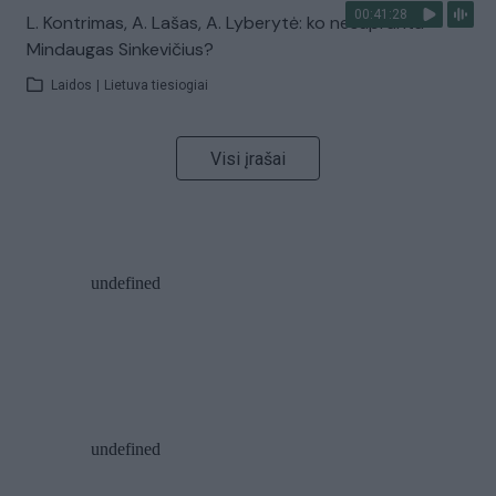
00:41:28
L. Kontrimas, A. Lašas, A. Lyberytė: ko nesupranta
Mindaugas Sinkevičius?
Laidos
|
Lietuva tiesiogiai
Visi įrašai