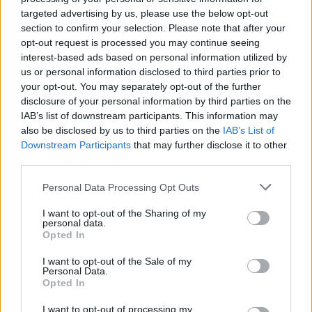
targeted advertising by us, please use the below opt-out
00:01:31
Pamatykite atsisveikinimo su K. Prunskiene akimirkas:
section to confirm your selection. Please note that after your
amžinojo poilsio ji atguls Antakalnio kapinėse
opt-out request is processed you may continue seeing
interest-based ads based on personal information utilized by
Žinios
|
Lietuvos diena
us or personal information disclosed to third parties prior to
your opt-out. You may separately opt-out of the further
disclosure of your personal information by third parties on the
Visi įrašai
IAB’s list of downstream participants. This information may
also be disclosed by us to third parties on the
IAB’s List of
Downstream Participants
that may further disclose it to other
third parties.
Žiūrimiausi įrašai
Personal Data Processing Opt Outs
I want to opt-out of the Sharing of my
00:00:49
Pateikė daugiau detalių apie iš tėvų paimtus šešis
personal data.
Opted In
vaikus: jiems kilusi grėsmė
I want to opt-out of the Sale of my
Žinios
|
Lietuvos diena
Personal Data.
Opted In
00:00:30
Vaizdai iš tragiškos avarijos Vilniaus r.: dviejų moterų ir
I want to opt-out of processing my