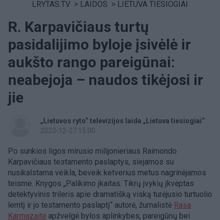
LRYTAS.TV
>
LAIDOS
>
LIETUVA TIESIOGIAI
R. Karpavičiaus turtų
pasidalijimo byloje įsivėlė ir
aukšto rango pareigūnai:
neabejoja – naudos tikėjosi ir
jie
„Lietuvos ryto“ televizijos laida „Lietuva tiesiogiai“
2023-12-27 15:00
Po sunkios ligos mirusio milijonieriaus Raimondo
Karpavičiaus testamento paslaptys, siejamos su
nusikalstama veikla, beveik ketverius metus nagrinėjamos
teisme. Knygos „
Palikimo įkaitas. Tikrų įvykių įkvėptas
detektyvinis trileris apie dramatišką viską turėjusio turtuolio
lemtį ir jo testamento paslaptį“ autorė, žurnalistė
Rasa
Karmazaitė
apžvelgė bylos aplinkybes, pareigūnų bei