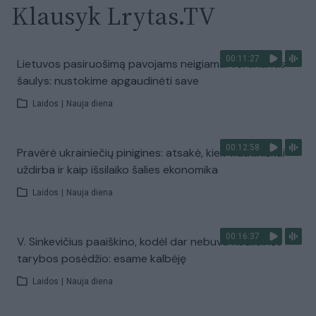
Klausyk Lrytas.TV
00:11:27
Lietuvos pasiruošimą pavojams neigiamai vertinantis
šaulys: nustokime apgaudinėti save
Laidos
|
Nauja diena
00:12:58
Pravėrė ukrainiečių pinigines: atsakė, kiek vidutiniškai
uždirba ir kaip išsilaiko šalies ekonomika
Laidos
|
Nauja diena
00:16:37
V. Sinkevičius paaiškino, kodėl dar nebuvo Koalicinės
tarybos posėdžio: esame kalbėję
Laidos
|
Nauja diena