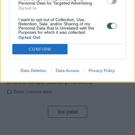
Personal Data for Targeted Advertising.
vaiko gyvybių išgelbėti nepavyko
Opted In
Žinios
|
Lietuvos diena
I want to opt-out of Collection, Use,
Retention, Sale, and/or Sharing of my
Personal Data that Is Unrelated with the
Purposes for which it was collected.
00:00:59
Nufilmavo, kaip patvino Vilniaus Vakarinis aplinkkelis:
Opted Out
vaizdas pribloškia
CONFIRM
Žinios
|
Lietuvos diena
Data Deletion
Data Access
Privacy Policy
00:02:01
„Pagarba pirmajai premjerei“: pasidalijo jautriais
prisiminimais apie Kazimierą Prunskienę
Žinios
|
Lietuvos diena
Visi įrašai