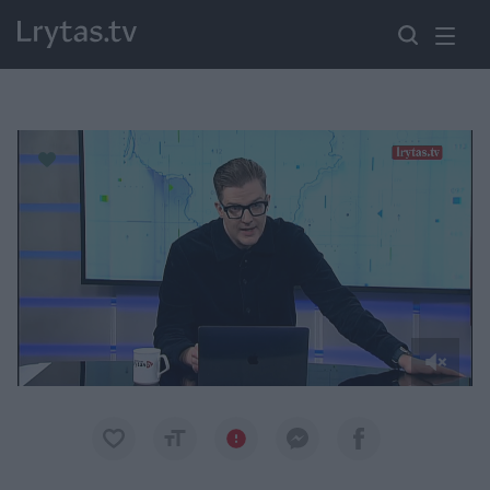
Paremkite Ukrainą