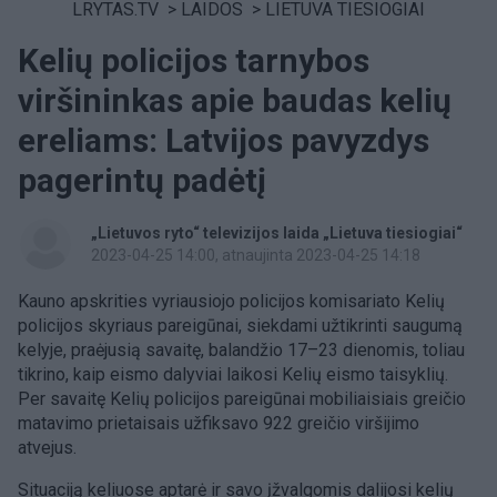
LRYTAS.TV
>
LAIDOS
>
LIETUVA TIESIOGIAI
Kelių policijos tarnybos
viršininkas apie baudas kelių
ereliams: Latvijos pavyzdys
pagerintų padėtį
„Lietuvos ryto“ televizijos laida „Lietuva tiesiogiai“
2023-04-25 14:00
, atnaujinta 2023-04-25 14:18
Kauno apskrities vyriausiojo policijos komisariato Kelių
policijos skyriaus pareigūnai, siekdami užtikrinti saugumą
kelyje, praėjusią savaitę, balandžio 17–23 dienomis, toliau
tikrino, kaip eismo dalyviai laikosi Kelių eismo taisyklių.
Per savaitę Kelių policijos pareigūnai mobiliaisiais greičio
matavimo prietaisais užfiksavo 922 greičio viršijimo
atvejus.
Situaciją keliuose aptarė ir savo įžvalgomis dalijosi kelių