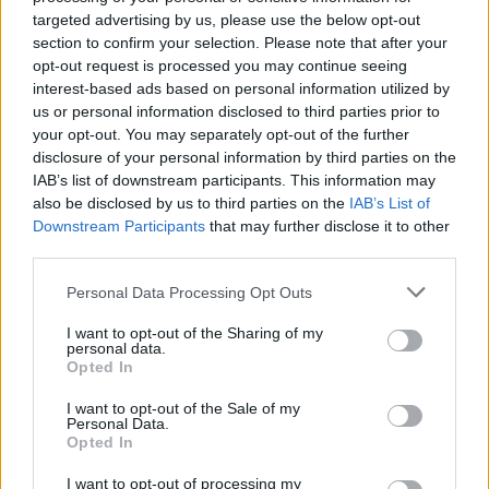
targeted advertising by us, please use the below opt-out
00:02:08
Aukštaitijos pučiamųjų orkestras Nyderlanduose
section to confirm your selection. Please note that after your
apgynė čempionų vardą
opt-out request is processed you may continue seeing
interest-based ads based on personal information utilized by
Žinios
|
Lietuvos diena
us or personal information disclosed to third parties prior to
your opt-out. You may separately opt-out of the further
disclosure of your personal information by third parties on the
Visi įrašai
IAB’s list of downstream participants. This information may
also be disclosed by us to third parties on the
IAB’s List of
Downstream Participants
that may further disclose it to other
third parties.
Žiūrimiausi įrašai
Personal Data Processing Opt Outs
I want to opt-out of the Sharing of my
00:00:30
Vaizdai iš tragiškos avarijos Vilniaus r.: dviejų moterų ir
personal data.
Opted In
vaiko gyvybių išgelbėti nepavyko
Žinios
I want to opt-out of the Sale of my
|
Lietuvos diena
Personal Data.
Opted In
00:00:57
Savaitės vidurys nusimato karštas: temperatūra kils iki
I want to opt-out of processing my