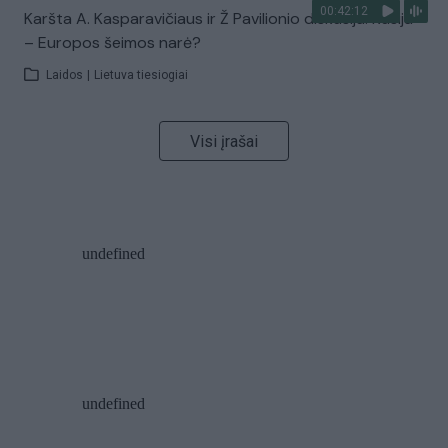
00:42:12
Karšta A. Kasparavičiaus ir Ž Pavilionio diskusija: Rusija
– Europos šeimos narė?
Laidos
|
Lietuva tiesiogiai
Visi įrašai