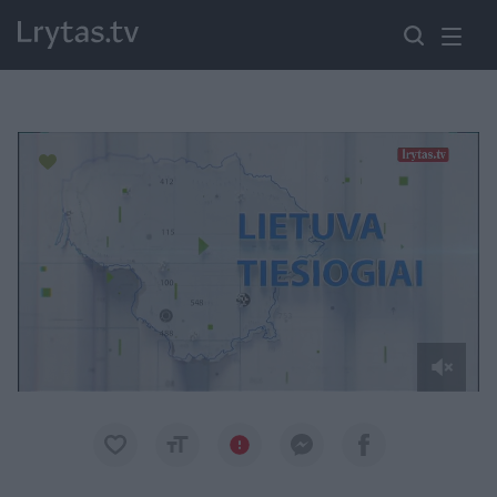
Paremkite Ukrainą