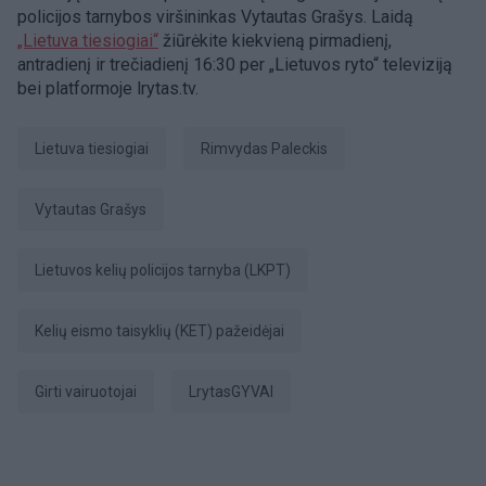
policijos tarnybos viršininkas Vytautas Grašys. Laidą
„Lietuva tiesiogiai“
žiūrėkite kiekvieną pirmadienį,
antradienį ir trečiadienį 16:30 per „Lietuvos ryto“ televiziją
bei platformoje lrytas.tv.
Lietuva tiesiogiai
Rimvydas Paleckis
Vytautas Grašys
Lietuvos kelių policijos tarnyba (LKPT)
Kelių eismo taisyklių (KET) pažeidėjai
girti vairuotojai
LrytasGYVAI