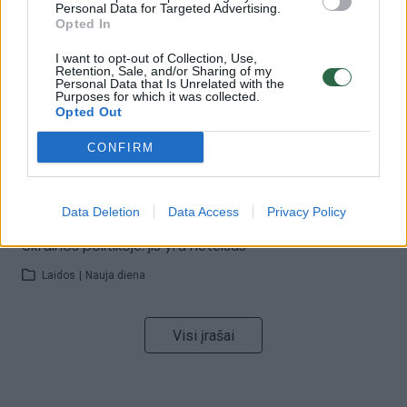
Personal Data for Targeted Advertising.
32 laipsnių šilumos
Opted In
Žinios
|
Orai
I want to opt-out of Collection, Use,
Retention, Sale, and/or Sharing of my
Personal Data that Is Unrelated with the
Purposes for which it was collected.
00:00:59
Nufilmavo, kaip patvino Vilniaus Vakarinis aplinkkelis:
Opted Out
vaizdas pribloškia
CONFIRM
Žinios
|
Lietuvos diena
Data Deletion
Data Access
Privacy Policy
00:15:54
V. Zalužno pasisakymą laiko bandymu įsitvirtinti
Ukrainos politikoje: jis yra neteisus
Laidos
|
Nauja diena
Visi įrašai