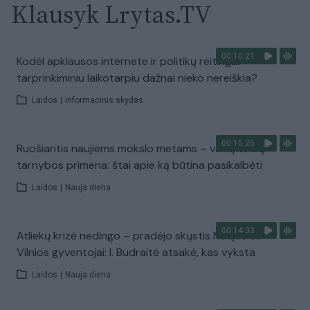
Klausyk Lrytas.TV
00:10:21
Kodėl apklausos internete ir politikų reitingai
tarprinkiminiu laikotarpiu dažnai nieko nereiškia?
Laidos
|
Informacinis skydas
00:15:25
Ruošiantis naujiems mokslo metams – vaikų teisių
tarnybos primena: štai apie ką būtina pasikalbėti
Laidos
|
Nauja diena
00:14:33
Atliekų krizė nedingo – pradėjo skųstis Naujosios
Vilnios gyventojai: I. Budraitė atsakė, kas vyksta
Laidos
|
Nauja diena