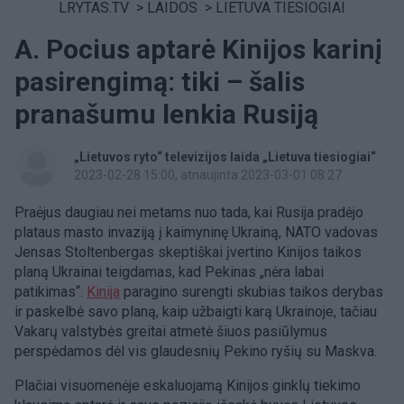
LRYTAS.TV
>
LAIDOS
>
LIETUVA TIESIOGIAI
A. Pocius aptarė Kinijos karinį
pasirengimą: tiki – šalis
pranašumu lenkia Rusiją
„Lietuvos ryto“ televizijos laida „Lietuva tiesiogiai“
2023-02-28 15:00
, atnaujinta 2023-03-01 08:27
Praėjus daugiau nei metams nuo tada, kai Rusija pradėjo
plataus masto invaziją į kaimyninę Ukrainą, NATO vadovas
Jensas Stoltenbergas skeptiškai įvertino Kinijos taikos
planą Ukrainai teigdamas, kad Pekinas „nėra labai
patikimas“.
Kinija
paragino surengti skubias taikos derybas
ir paskelbė savo planą, kaip užbaigti karą Ukrainoje, tačiau
Vakarų valstybės greitai atmetė šiuos pasiūlymus
perspėdamos dėl vis glaudesnių Pekino ryšių su Maskva.
Plačiai visuomenėje eskaluojamą Kinijos ginklų tiekimo