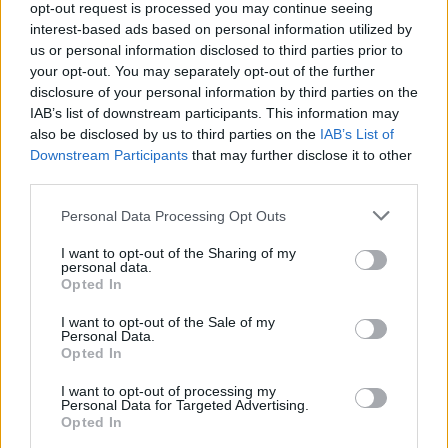
opt-out request is processed you may continue seeing
Visi įrašai
interest-based ads based on personal information utilized by
us or personal information disclosed to third parties prior to
your opt-out. You may separately opt-out of the further
disclosure of your personal information by third parties on the
Žiūrimiausi įrašai
IAB’s list of downstream participants. This information may
also be disclosed by us to third parties on the
IAB’s List of
Downstream Participants
that may further disclose it to other
third parties.
00:00:30
Vaizdai iš tragiškos avarijos Vilniaus r.: dviejų moterų ir
vaiko gyvybių išgelbėti nepavyko
Personal Data Processing Opt Outs
Žinios
|
Lietuvos diena
I want to opt-out of the Sharing of my
personal data.
Opted In
00:00:57
Savaitės vidurys nusimato karštas: temperatūra kils iki
I want to opt-out of the Sale of my
32 laipsnių šilumos
Personal Data.
Opted In
Žinios
|
Orai
I want to opt-out of processing my
Personal Data for Targeted Advertising.
Opted In
00:15:54
V. Zalužno pasisakymą laiko bandymu įsitvirtinti