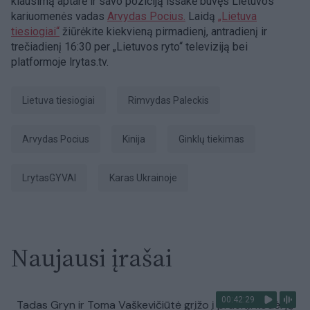
klausimą aptarė ir savo poziciją išsakė buvęs Lietuvos
kariuomenės vadas
Arvydas Pocius.
Laidą
„Lietuva
tiesiogiai“
žiūrėkite kiekvieną pirmadienį, antradienį ir
trečiadienį 16:30 per „Lietuvos ryto“ televiziją bei
platformoje lrytas.tv.
Lietuva tiesiogiai
Rimvydas Paleckis
Arvydas Pocius
Kinija
ginklų tiekimas
LrytasGYVAI
karas Ukrainoje
Naujausi įrašai
00:42:29
Tadas Gryn ir Toma Vaškevičiūtė grįžo į praeitį: kodėl jų