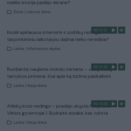
meilės istorija padėjo ekrane?
Žinios
|
Lietuvos diena
00:10:21
Kodėl apklausos internete ir politikų reitingai
tarprinkiminiu laikotarpiu dažnai nieko nereiškia?
Laidos
|
Informacinis skydas
00:15:25
Ruošiantis naujiems mokslo metams – vaikų teisių
tarnybos primena: štai apie ką būtina pasikalbėti
Laidos
|
Nauja diena
00:14:33
Atliekų krizė nedingo – pradėjo skųstis Naujosios
Vilnios gyventojai: I. Budraitė atsakė, kas vyksta
Laidos
|
Nauja diena