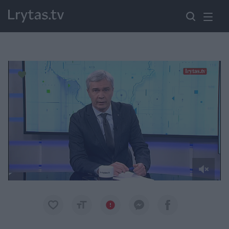
Paremkite Ukrainą