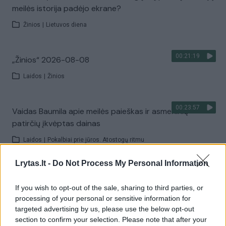
meilės istorija padėjo ekrane?
Žinios
|
Lietuvos diena
00:21:19
„Žinios“ 2026-08-08
Laidos
|
Žinios
00:23:57
Vaidas Baumila apie meilės paieškas ir asmeninių
patirčių įkvėptas dainas
Laidos
|
Pokalbiai prie jūros. Atostogų ritmu
Lrytas.lt -
Do Not Process My Personal Information
00:00:40
Dronai Vokietijoje kelia vis daugiau klausimų: du
pastebėti virš karinės bazės
If you wish to opt-out of the sale, sharing to third parties, or
processing of your personal or sensitive information for
Žinios
|
Pasaulis
targeted advertising by us, please use the below opt-out
section to confirm your selection. Please note that after your