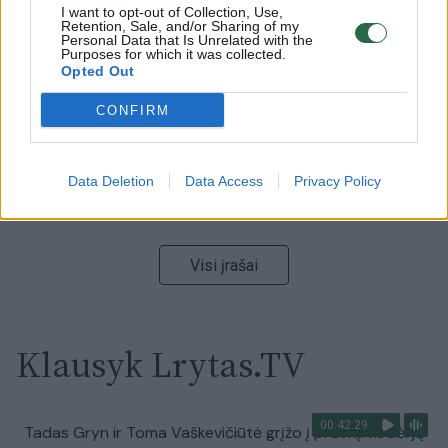
I want to opt-out of Collection, Use,
Ukrainos politikoje: jis yra neteisus
Retention, Sale, and/or Sharing of my
Personal Data that Is Unrelated with the
Laidos
|
Nauja diena
Purposes for which it was collected.
Opted Out
CONFIRM
00:05:25
K. Prunskienės brolis prisiminė jaudinančią akimirką
prieš mirtį: „Tai buvo simbolinis mūsų pagerbimo
ženklas“
Data Deletion
Data Access
Privacy Policy
Žinios
|
Lietuvos diena
Visi įrašai
Klausyk Lrytas.TV
00:42:29
Tadas Gryn ir Toma Vaškevičiūtė grįžo į praeitį: kodėl jų