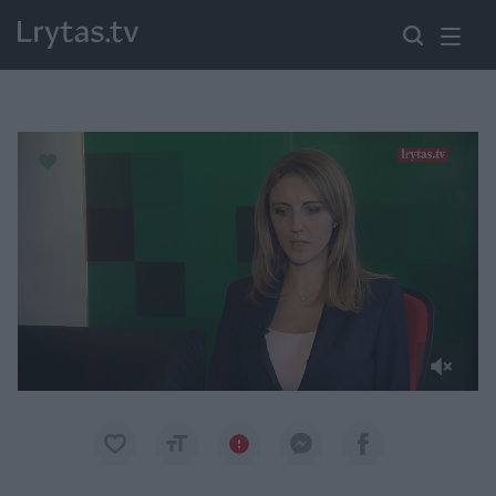
Paremkite Ukrainą