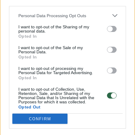
32 laipsnių šilumos
third parties.
Žinios
|
Orai
Personal Data Processing Opt Outs
I want to opt-out of the Sharing of my
personal data.
00:15:54
V. Zalužno pasisakymą laiko bandymu įsitvirtinti
Opted In
Ukrainos politikoje: jis yra neteisus
I want to opt-out of the Sale of my
Laidos
|
Nauja diena
Personal Data.
Opted In
I want to opt-out of processing my
00:05:25
K. Prunskienės brolis prisiminė jaudinančią akimirką
Personal Data for Targeted Advertising.
Opted In
prieš mirtį: „Tai buvo simbolinis mūsų pagerbimo
ženklas“
I want to opt-out of Collection, Use,
Retention, Sale, and/or Sharing of my
Žinios
|
Lietuvos diena
Personal Data that Is Unrelated with the
Purposes for which it was collected.
Opted Out
Visi įrašai
CONFIRM