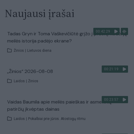
Naujausi įrašai
00:42:29
Tadas Gryn ir Toma Vaškevičiūtė grįžo į praeitį: kodėl jų
meilės istorija padėjo ekrane?
Žinios
|
Lietuvos diena
00:21:19
„Žinios“ 2026-08-08
Laidos
|
Žinios
00:23:57
Vaidas Baumila apie meilės paieškas ir asmeninių
patirčių įkvėptas dainas
Laidos
|
Pokalbiai prie jūros. Atostogų ritmu