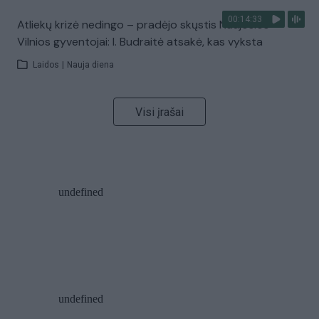
00:14:33
Atliekų krizė nedingo – pradėjo skųstis Naujosios
Vilnios gyventojai: I. Budraitė atsakė, kas vyksta
Laidos
|
Nauja diena
Visi įrašai