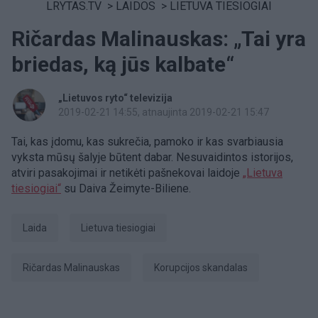
LRYTAS.TV
>
LAIDOS
>
LIETUVA TIESIOGIAI
Ričardas Malinauskas: „Tai yra
briedas, ką jūs kalbate“
„Lietuvos ryto“ televizija
2019-02-21 14:55
, atnaujinta 2019-02-21 15:47
Tai, kas įdomu, kas sukrečia, pamoko ir kas svarbiausia
vyksta mūsų šalyje būtent dabar. Nesuvaidintos istorijos,
atviri pasakojimai ir netikėti pašnekovai laidoje
„Lietuva
tiesiogiai“
su Daiva Žeimyte-Biliene.
laida
Lietuva tiesiogiai
Ričardas Malinauskas
Korupcijos skandalas