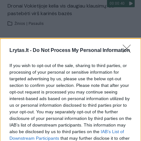
00:00:40
Dronai Vokietijoje kelia vis daugiau klausimų: du
pastebėti virš karinės bazės
Žinios
|
Pasaulis
Visi įrašai
Lrytas.lt -
Do Not Process My Personal Information
If you wish to opt-out of the sale, sharing to third parties, or
Žiūrimiausi įrašai
processing of your personal or sensitive information for
targeted advertising by us, please use the below opt-out
section to confirm your selection. Please note that after your
opt-out request is processed you may continue seeing
00:00:30
Vaizdai iš tragiškos avarijos Vilniaus r.: dviejų moterų ir
interest-based ads based on personal information utilized by
vaiko gyvybių išgelbėti nepavyko
us or personal information disclosed to third parties prior to
your opt-out. You may separately opt-out of the further
Žinios
|
Lietuvos diena
disclosure of your personal information by third parties on the
IAB’s list of downstream participants. This information may
also be disclosed by us to third parties on the
IAB’s List of
00:00:57
Savaitės vidurys nusimato karštas: temperatūra kils iki
Downstream Participants
that may further disclose it to other