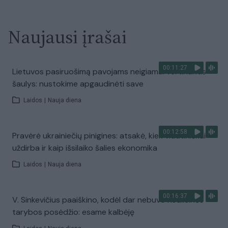
Naujausi įrašai
00:11:27
Lietuvos pasiruošimą pavojams neigiamai vertinantis
šaulys: nustokime apgaudinėti save
Laidos
|
Nauja diena
00:12:58
Pravėrė ukrainiečių pinigines: atsakė, kiek vidutiniškai
uždirba ir kaip išsilaiko šalies ekonomika
Laidos
|
Nauja diena
00:16:37
V. Sinkevičius paaiškino, kodėl dar nebuvo Koalicinės
tarybos posėdžio: esame kalbėję