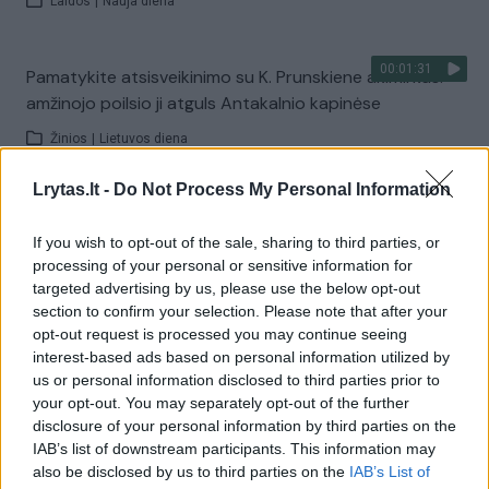
Laidos
|
Nauja diena
00:01:31
Pamatykite atsisveikinimo su K. Prunskiene akimirkas:
amžinojo poilsio ji atguls Antakalnio kapinėse
Žinios
|
Lietuvos diena
Lrytas.lt -
Do Not Process My Personal Information
Visi įrašai
If you wish to opt-out of the sale, sharing to third parties, or
processing of your personal or sensitive information for
targeted advertising by us, please use the below opt-out
Žiūrimiausi įrašai
section to confirm your selection. Please note that after your
opt-out request is processed you may continue seeing
interest-based ads based on personal information utilized by
us or personal information disclosed to third parties prior to
00:00:49
Pateikė daugiau detalių apie iš tėvų paimtus šešis
your opt-out. You may separately opt-out of the further
vaikus: jiems kilusi grėsmė
disclosure of your personal information by third parties on the
IAB’s list of downstream participants. This information may
Žinios
|
Lietuvos diena
also be disclosed by us to third parties on the
IAB’s List of