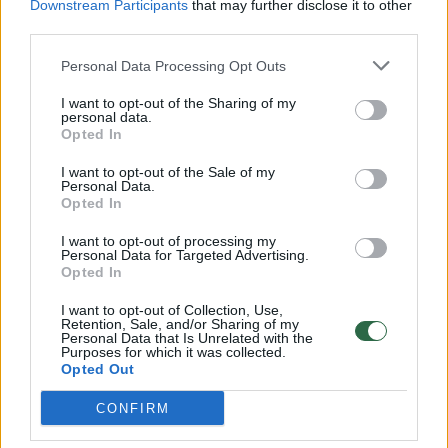
Downstream Participants
that may further disclose it to other
third parties.
00:00:30
Vaizdai iš tragiškos avarijos Vilniaus r.: dviejų moterų ir
vaiko gyvybių išgelbėti nepavyko
Personal Data Processing Opt Outs
Žinios
|
Lietuvos diena
I want to opt-out of the Sharing of my
personal data.
Opted In
00:00:59
Nufilmavo, kaip patvino Vilniaus Vakarinis aplinkkelis:
I want to opt-out of the Sale of my
vaizdas pribloškia
Personal Data.
Opted In
Žinios
|
Lietuvos diena
I want to opt-out of processing my
Personal Data for Targeted Advertising.
Opted In
00:02:01
„Pagarba pirmajai premjerei“: pasidalijo jautriais
I want to opt-out of Collection, Use,
prisiminimais apie Kazimierą Prunskienę
Retention, Sale, and/or Sharing of my
Personal Data that Is Unrelated with the
Žinios
|
Lietuvos diena
Purposes for which it was collected.
Opted Out
CONFIRM
Visi įrašai