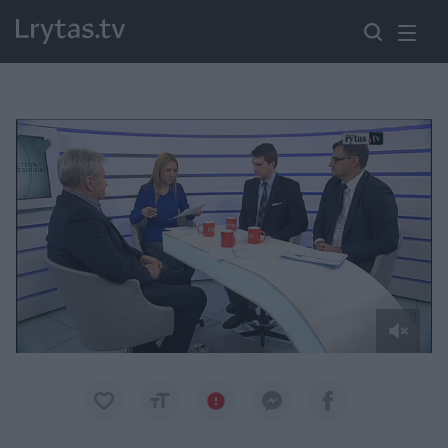
Paremkite Ukrainą