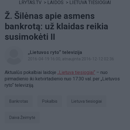
LRYTAS.TV
>
LAIDOS
>
LIETUVA TIESIOGIAI
Ž. Šilėnas apie asmens
bankrotą: už klaidas reikia
susimokėti II
„Lietuvos ryto“ televizija
2016-04-19 16:00
, atnaujinta 2016-12-12 02:36
Aktualūs pokalbiai laidoje
„Lietuva tiesiogiai“
– nuo
pirmadienio iki ketvirtadienio nuo 17:30 val. per „Lietuvos
ryto“ televiziją.
Bankrotas
pokalbis
Lietuva tiesiogiai
Daiva Žeimytė