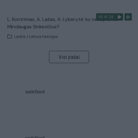
00:41:28
L. Kontrimas, A. Lašas, A. Lyberytė: ko nesupranta
Mindaugas Sinkevičius?
Laidos
|
Lietuva tiesiogiai
Visi įrašai