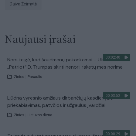
Daiva Žeimytė
Naujausi įrašai
00:02:40
Nors teigė, kad šaudmenų pakankamai – Ukrainai
„Patriot“ D. Trumpas skirti nenori: raketų mes norime
Žinios
|
Pasaulis
00:03:52
Liūdna vyresnio amžiaus dirbančiųjų kasdienybė –
priekabiavimas, patyčios ir užgaulūs įvardžiai
Žinios
|
Lietuvos diena
00:00:29