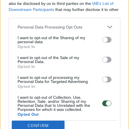
also be disclosed by us to third parties on the
IAB’s List of
Žinios
|
Lietuvos diena
Downstream Participants
that may further disclose it to other
third parties.
00:00:57
Savaitės vidurys nusimato karštas: temperatūra kils iki
Personal Data Processing Opt Outs
32 laipsnių šilumos
I want to opt-out of the Sharing of my
personal data.
Žinios
|
Orai
Opted In
I want to opt-out of the Sale of my
Personal Data.
00:00:59
Nufilmavo, kaip patvino Vilniaus Vakarinis aplinkkelis:
Opted In
vaizdas pribloškia
I want to opt-out of processing my
Žinios
|
Lietuvos diena
Personal Data for Targeted Advertising.
Opted In
I want to opt-out of Collection, Use,
00:15:54
V. Zalužno pasisakymą laiko bandymu įsitvirtinti
Retention, Sale, and/or Sharing of my
Personal Data that Is Unrelated with the
Ukrainos politikoje: jis yra neteisus
Purposes for which it was collected.
Opted Out
Laidos
|
Nauja diena
CONFIRM