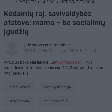
LRYTAS.TV
>
LAIDOS
>
LIETUVA TIESIOGIAI
Kėdainių raj. savivaldybės
atstovė: mama – be socialinių
įgūdžių
„Lietuvos ryto“ televizija
2016-01-06 06:13
, atnaujinta 2016-12-12 00:31
Aktualūs pokalbiai laidoje
„Lietuva tiesiogiai“
– nuo
pirmadienio iki ketvirtadienio nuo 17:20 val. per „Lietuvos
ryto“ televiziją.
Laima Lavaste
Saviečių tragedija
Edita Žiobienė
Lietuva tiesiogiai