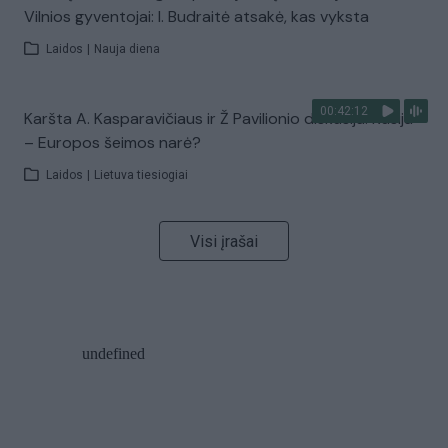
Vilnios gyventojai: I. Budraitė atsakė, kas vyksta
Laidos
|
Nauja diena
00:42:12
Karšta A. Kasparavičiaus ir Ž Pavilionio diskusija: Rusija
– Europos šeimos narė?
Laidos
|
Lietuva tiesiogiai
Visi įrašai