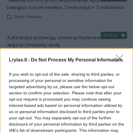
Tailandą sukrėtė protu nesuvokiamas išpuolis:
paauglys nušovė senelius, 3 mokytojus ir 3 moksleivius
Žinios
|
Pasaulis
00:02:08
Aukštaitijos pučiamųjų orkestras Nyderlanduose
apgynė čempionų vardą
Žinios
|
Lietuvos diena
Lrytas.lt -
Do Not Process My Personal Information
Visi įrašai
If you wish to opt-out of the sale, sharing to third parties, or
processing of your personal or sensitive information for
targeted advertising by us, please use the below opt-out
section to confirm your selection. Please note that after your
Žiūrimiausi įrašai
opt-out request is processed you may continue seeing
interest-based ads based on personal information utilized by
us or personal information disclosed to third parties prior to
your opt-out. You may separately opt-out of the further
00:00:30
Vaizdai iš tragiškos avarijos Vilniaus r.: dviejų moterų ir
disclosure of your personal information by third parties on the
vaiko gyvybių išgelbėti nepavyko
IAB’s list of downstream participants. This information may