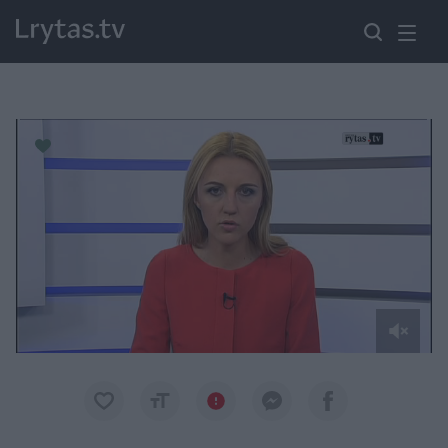
Paremkite Ukrainą