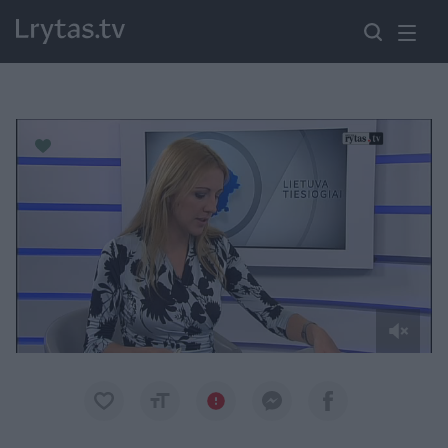
Paremkite Ukrainą