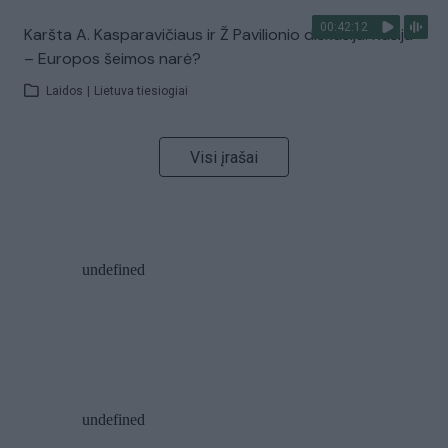
00:42:12
Karšta A. Kasparavičiaus ir Ž Pavilionio diskusija: Rusija
– Europos šeimos narė?
Laidos
|
Lietuva tiesiogiai
Visi įrašai