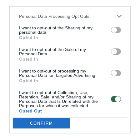
00:00:57
Savaitės vidurys nusimato karštas: temperatūra kils iki
third parties.
32 laipsnių šilumos
Personal Data Processing Opt Outs
Žinios
|
Orai
I want to opt-out of the Sharing of my
personal data.
Opted In
00:15:54
V. Zalužno pasisakymą laiko bandymu įsitvirtinti
Ukrainos politikoje: jis yra neteisus
I want to opt-out of the Sale of my
Personal Data.
Opted In
Laidos
|
Nauja diena
I want to opt-out of processing my
Personal Data for Targeted Advertising.
00:00:59
Opted In
Nufilmavo, kaip patvino Vilniaus Vakarinis aplinkkelis:
vaizdas pribloškia
I want to opt-out of Collection, Use,
Retention, Sale, and/or Sharing of my
Žinios
|
Lietuvos diena
Personal Data that Is Unrelated with the
Purposes for which it was collected.
Opted Out
Visi įrašai
CONFIRM