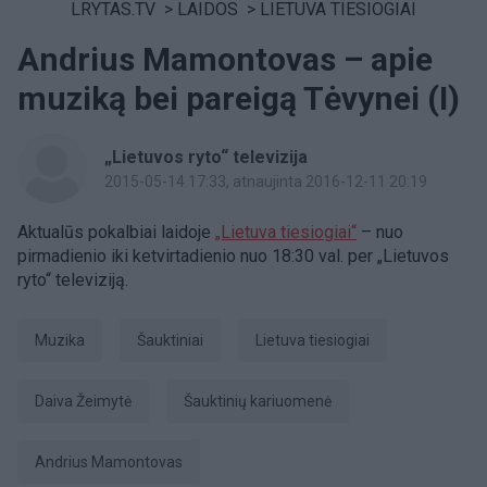
LRYTAS.TV
>
LAIDOS
>
LIETUVA TIESIOGIAI
Andrius Mamontovas – apie
muziką bei pareigą Tėvynei (I)
„Lietuvos ryto“ televizija
2015-05-14 17:33
, atnaujinta 2016-12-11 20:19
Aktualūs pokalbiai laidoje
„Lietuva tiesiogiai“
– nuo
pirmadienio iki ketvirtadienio nuo 18:30 val. per „Lietuvos
ryto“ televiziją.
Muzika
šauktiniai
Lietuva tiesiogiai
Daiva Žeimytė
šauktinių kariuomenė
Andrius Mamontovas