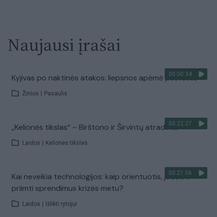
Naujausi įrašai
00:00:34
Kyjivas po naktinės atakos: liepsnos apėmė pastatus
Žinios
|
Pasaulis
00:22:27
„Kelionės tikslas“ – Birštono ir Širvintų atradimai
Laidos
|
Kelionės tikslas
00:21:56
Kai neveikia technologijos: kaip orientuotis, judėti ir
priimti sprendimus krizės metu?
Laidos
|
Išlikti rytojui