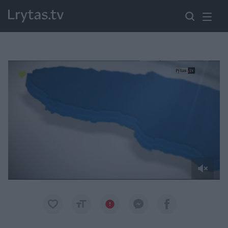
Paremkite Ukrainą