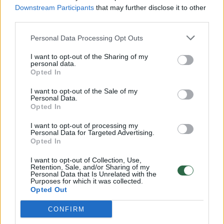
Downstream Participants
that may further disclose it to other
third parties.
00:00:57
Savaitės vidurys nusimato karštas: temperatūra kils iki
Personal Data Processing Opt Outs
32 laipsnių šilumos
I want to opt-out of the Sharing of my
Žinios
|
Orai
personal data.
Opted In
00:00:59
Nufilmavo, kaip patvino Vilniaus Vakarinis aplinkkelis:
I want to opt-out of the Sale of my
Personal Data.
vaizdas pribloškia
Opted In
Žinios
|
Lietuvos diena
I want to opt-out of processing my
Personal Data for Targeted Advertising.
Opted In
00:15:54
V. Zalužno pasisakymą laiko bandymu įsitvirtinti
I want to opt-out of Collection, Use,
Ukrainos politikoje: jis yra neteisus
Retention, Sale, and/or Sharing of my
Personal Data that Is Unrelated with the
Purposes for which it was collected.
Laidos
|
Nauja diena
Opted Out
CONFIRM
Visi įrašai