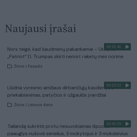
Naujausi įrašai
00:02:40
Nors teigė, kad šaudmenų pakankamai – Ukrainai
„Patriot“ D. Trumpas skirti nenori: raketų mes norime
Žinios
|
Pasaulis
00:03:52
Liūdna vyresnio amžiaus dirbančiųjų kasdienybė –
priekabiavimas, patyčios ir užgaulūs įvardžiai
Žinios
|
Lietuvos diena
00:00:29
Tailandą sukrėtė protu nesuvokiamas išpuolis:
paauglys nušovė senelius, 3 mokytojus ir 3 moksleivius