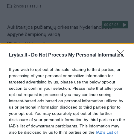
Žinios
|
Pasaulis
00:02:08
Aukštaitijos pučiamųjų orkestras Nyderlanduose
apgynė čempionų vardą
Žinios
|
Lietuvos diena
Lrytas.lt -
Do Not Process My Personal Information
Visi įrašai
If you wish to opt-out of the sale, sharing to third parties, or
processing of your personal or sensitive information for
targeted advertising by us, please use the below opt-out
section to confirm your selection. Please note that after your
Žiūrimiausi įrašai
opt-out request is processed you may continue seeing
interest-based ads based on personal information utilized by
us or personal information disclosed to third parties prior to
00:00:30
Vaizdai iš tragiškos avarijos Vilniaus r.: dviejų moterų ir
your opt-out. You may separately opt-out of the further
disclosure of your personal information by third parties on the
vaiko gyvybių išgelbėti nepavyko
IAB’s list of downstream participants. This information may
Žinios
|
Lietuvos diena
also be disclosed by us to third parties on the
IAB’s List of