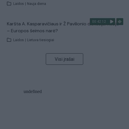
Laidos
|
Nauja diena
00:42:12
Karšta A. Kasparavičiaus ir Ž Pavilionio diskusija: Rusija
– Europos šeimos narė?
Laidos
|
Lietuva tiesiogiai
Visi įrašai