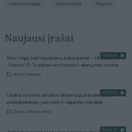
Lietuva tiesiogiai
Jurgis Didžiulis
patyčios
Naujausi įrašai
00:02:40
Nors teigė, kad šaudmenų pakankamai – Ukrainai
„Patriot“ D. Trumpas skirti nenori: raketų mes norime
Žinios
|
Pasaulis
00:03:52
Liūdna vyresnio amžiaus dirbančiųjų kasdienybė –
priekabiavimas, patyčios ir užgaulūs įvardžiai
Žinios
|
Lietuvos diena
00:00:29