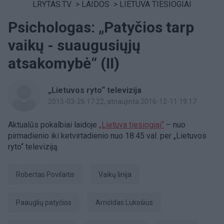
LRYTAS.TV
>
LAIDOS
>
LIETUVA TIESIOGIAI
Psichologas: „Patyčios tarp
vaikų - suaugusiųjų
atsakomybė“ (II)
„Lietuvos ryto“ televizija
2015-03-26 17:22
, atnaujinta 2016-12-11 19:17
Aktualūs pokalbiai laidoje
„Lietuva tiesiogiai“
– nuo
pirmadienio iki ketvirtadienio nuo 18:45 val. per „Lietuvos
ryto“ televiziją.
Robertas Povilaitis
Vaikų linija
paauglių patyčios
Arnoldas Lukošius