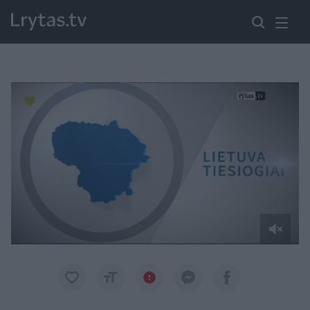
Paremkite Ukrainą