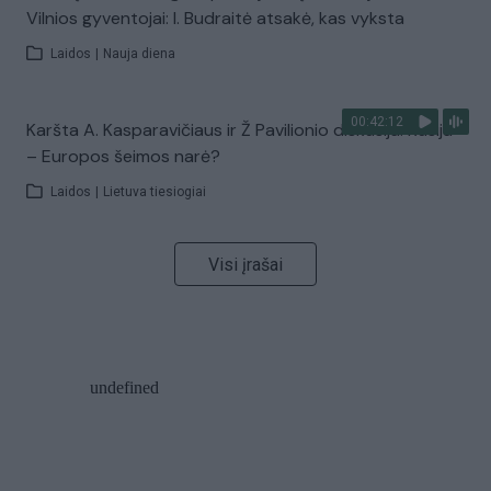
Vilnios gyventojai: I. Budraitė atsakė, kas vyksta
Laidos
|
Nauja diena
00:42:12
Karšta A. Kasparavičiaus ir Ž Pavilionio diskusija: Rusija
– Europos šeimos narė?
Laidos
|
Lietuva tiesiogiai
Visi įrašai