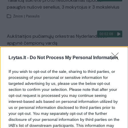
Tailandą sukrėtė protu nesuvokiamas išpuolis:
paauglys nušovė senelius, 3 mokytojus ir 3 moksleivius
Žinios
|
Pasaulis
00:02:08
Aukštaitijos pučiamųjų orkestras Nyderlanduose
apgynė čempionų vardą
Žinios
|
Lietuvos diena
Lrytas.lt -
Do Not Process My Personal Information
Visi įrašai
If you wish to opt-out of the sale, sharing to third parties, or
processing of your personal or sensitive information for
targeted advertising by us, please use the below opt-out
section to confirm your selection. Please note that after your
Žiūrimiausi įrašai
opt-out request is processed you may continue seeing
interest-based ads based on personal information utilized by
us or personal information disclosed to third parties prior to
your opt-out. You may separately opt-out of the further
00:00:30
Vaizdai iš tragiškos avarijos Vilniaus r.: dviejų moterų ir
disclosure of your personal information by third parties on the
vaiko gyvybių išgelbėti nepavyko
IAB’s list of downstream participants. This information may