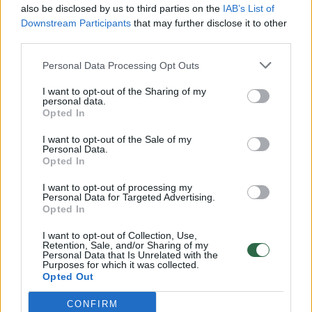
also be disclosed by us to third parties on the
IAB’s List of
Žinios
|
Lietuvos diena
Downstream Participants
that may further disclose it to other
third parties.
00:00:57
Savaitės vidurys nusimato karštas: temperatūra kils iki
Personal Data Processing Opt Outs
32 laipsnių šilumos
I want to opt-out of the Sharing of my
personal data.
Žinios
|
Orai
Opted In
I want to opt-out of the Sale of my
Personal Data.
00:00:59
Nufilmavo, kaip patvino Vilniaus Vakarinis aplinkkelis:
Opted In
vaizdas pribloškia
I want to opt-out of processing my
Žinios
|
Lietuvos diena
Personal Data for Targeted Advertising.
Opted In
I want to opt-out of Collection, Use,
00:15:54
V. Zalužno pasisakymą laiko bandymu įsitvirtinti
Retention, Sale, and/or Sharing of my
Personal Data that Is Unrelated with the
Ukrainos politikoje: jis yra neteisus
Purposes for which it was collected.
Opted Out
Laidos
|
Nauja diena
CONFIRM