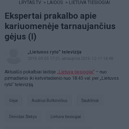
LRYTAS.TV
>
LAIDOS
>
LIETUVA TIESIOGIAI
Ekspertai prakalbo apie
kariuomenėje tarnaujančius
gėjus (I)
„Lietuvos ryto“ televizija
2015-03-05 17:21
, atnaujinta 2016-12-11 18:48
Aktualūs pokalbiai laidoje
„Lietuva tiesiogiai“
– nuo
pirmadienio iki ketvirtadienio nuo 18:45 val. per „Lietuvos
ryto“ televiziją.
gėjai
Audrius Butkevičius
šauktiniai
Deividas Šlekys
Lietuva tiesiogiai