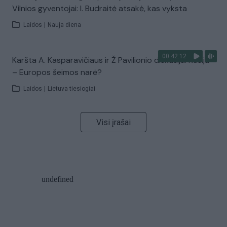
Vilnios gyventojai: I. Budraitė atsakė, kas vyksta
Laidos
|
Nauja diena
00:42:12
Karšta A. Kasparavičiaus ir Ž Pavilionio diskusija: Rusija
– Europos šeimos narė?
Laidos
|
Lietuva tiesiogiai
Visi įrašai