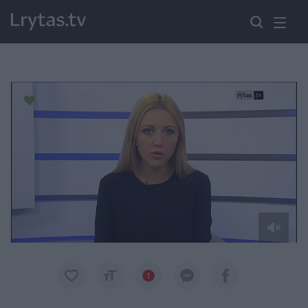
Paremkite Ukrainą