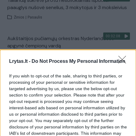
Tailandą sukrėtė protu nesuvokiamas išpuolis:
paauglys nušovė senelius, 3 mokytojus ir 3 moksleivius
Žinios
|
Pasaulis
00:02:08
Aukštaitijos pučiamųjų orkestras Nyderlanduose
apgynė čempionų vardą
Žinios
|
Lietuvos diena
Lrytas.lt -
Do Not Process My Personal Information
Visi įrašai
If you wish to opt-out of the sale, sharing to third parties, or
processing of your personal or sensitive information for
targeted advertising by us, please use the below opt-out
section to confirm your selection. Please note that after your
Žiūrimiausi įrašai
opt-out request is processed you may continue seeing
interest-based ads based on personal information utilized by
us or personal information disclosed to third parties prior to
your opt-out. You may separately opt-out of the further
00:00:30
Vaizdai iš tragiškos avarijos Vilniaus r.: dviejų moterų ir
disclosure of your personal information by third parties on the
vaiko gyvybių išgelbėti nepavyko
IAB’s list of downstream participants. This information may