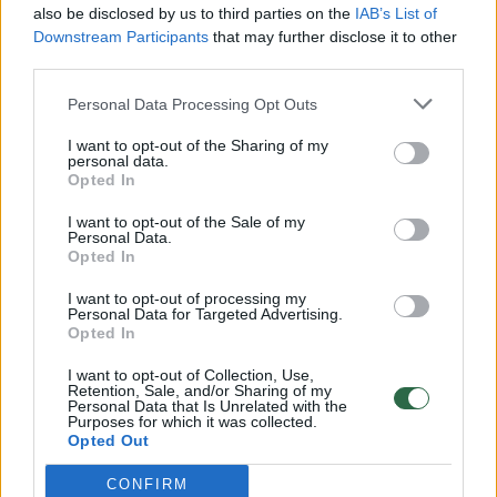
also be disclosed by us to third parties on the
IAB’s List of
Žinios
|
Lietuvos diena
Downstream Participants
that may further disclose it to other
third parties.
00:00:57
Savaitės vidurys nusimato karštas: temperatūra kils iki
Personal Data Processing Opt Outs
32 laipsnių šilumos
I want to opt-out of the Sharing of my
personal data.
Žinios
|
Orai
Opted In
I want to opt-out of the Sale of my
Personal Data.
00:00:59
Nufilmavo, kaip patvino Vilniaus Vakarinis aplinkkelis:
Opted In
vaizdas pribloškia
I want to opt-out of processing my
Žinios
|
Lietuvos diena
Personal Data for Targeted Advertising.
Opted In
I want to opt-out of Collection, Use,
00:15:54
V. Zalužno pasisakymą laiko bandymu įsitvirtinti
Retention, Sale, and/or Sharing of my
Personal Data that Is Unrelated with the
Ukrainos politikoje: jis yra neteisus
Purposes for which it was collected.
Opted Out
Laidos
|
Nauja diena
CONFIRM