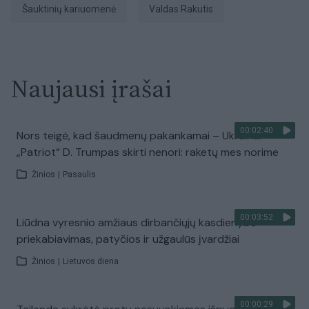
šauktinių kariuomenė
Valdas Rakutis
Naujausi įrašai
00:02:40
Nors teigė, kad šaudmenų pakankamai – Ukrainai
„Patriot“ D. Trumpas skirti nenori: raketų mes norime
Žinios
|
Pasaulis
00:03:52
Liūdna vyresnio amžiaus dirbančiųjų kasdienybė –
priekabiavimas, patyčios ir užgaulūs įvardžiai
Žinios
|
Lietuvos diena
00:00:29