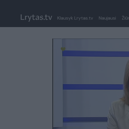
Klausyk Lrytas.tv
Naujausi
Žiū
Paremkite Ukrainą