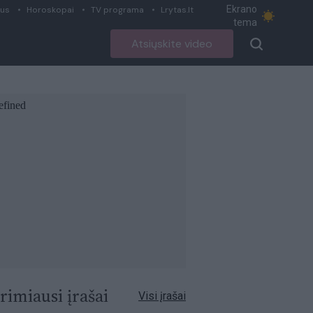
Ekrano
ius
Horoskopai
TV programa
Lrytas.lt
tema
Atsiųskite video
rimiausi įrašai
Visi įrašai