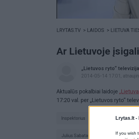
Volume
0%
LRYTAS.TV
>
LAIDOS
>
LIETUVA TIE
Ar Lietuvoje įsigal
„Lietuvos ryto“ televizij
2014-05-14 17:01
, atnauj
Aktualūs pokalbiai laidoje
„Lietuva
17:20 val. per „Lietuvos ryto“ telev
Lrytas.lt -
inspektorius
žurnalistika
If you wish 
Julius Sabatauskas
Linas Slušny