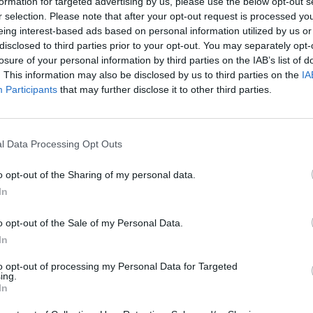
formation for targeted advertising by us, please use the below opt-out s
„Pa
r selection. Please note that after your opt-out request is processed y
jau
eing interest-based ads based on personal information utilized by us or
Pru
disclosed to third parties prior to your opt-out. You may separately opt-
losure of your personal information by third parties on the IAB’s list of
Visi įrašai
. This information may also be disclosed by us to third parties on the
IA
Participants
that may further disclose it to other third parties.
0:45
00:00:45
rsto
Dar vienoje Europos šalyje sumuštas visų
truktūrą
laikų karščio rekordas: čia temperatūra
l Data Processing Opt Outs
pasiekė 41,4 laipsnio
o opt-out of the Sharing of my personal data.
Žinios
|
Pasaulis
In
0:37
00:41:28
o opt-out of the Sale of my Personal Data.
sėdos
L. Kontrimas, A. Lašas, A. Lyberytė: ko
In
nesupranta Mindaugas Sinkevičius?
okių
Laidos
|
Lietuva tiesiogiai
to opt-out of processing my Personal Data for Targeted
ing.
In