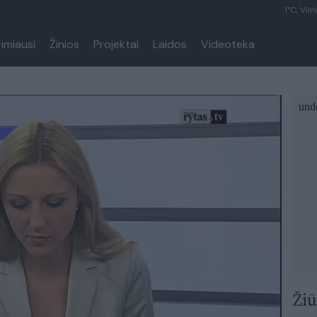
1°C, Viln
rimiausi
Žinios
Projektai
Laidos
Videoteka
Žiū