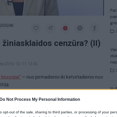
Pat
pai
gr
SIOGIAI
i žiniasklaidos cenzūra? (II)
Vaiz
dvi
a
ne
inta 2016-12-11 12:45
 tiesiogiai“
– nuo pirmadienio iki ketvirtadienio nuo
iziją.
Nuf
Vak
Do Not Process My Personal Information
etika
Dainius Radzevičius
to opt-out of the sale, sharing to third parties, or processing of your per
s
Lietuva tiesiogiai