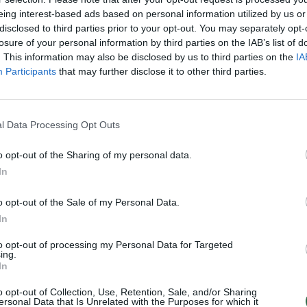
Nuf
eing interest-based ads based on personal information utilized by us or
Vak
disclosed to third parties prior to your opt-out. You may separately opt-
losure of your personal information by third parties on the IAB’s list of
. This information may also be disclosed by us to third parties on the
IA
Visi įrašai
Participants
that may further disclose it to other third parties.
00:21:19
žo į
„Žinios“ 2026-08-08
l Data Processing Opt Outs
jo
Laidos
|
Žinios
o opt-out of the Sharing of my personal data.
In
o opt-out of the Sale of my Personal Data.
3:57
00:00:40
In
 ir
Dronai Vokietijoje kelia vis daugiau
klausimų: du pastebėti virš karinės bazės
to opt-out of processing my Personal Data for Targeted
ing.
u
Žinios
|
Pasaulis
In
o opt-out of Collection, Use, Retention, Sale, and/or Sharing
ersonal Data that Is Unrelated with the Purposes for which it