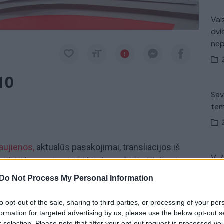
Vaiz
dvi
ne
10
Sav
tem
a
aujienos,
aktualūs pasakojimai, transliacijos iš
V. 
etikėti komentarai. Tai kitoks požiūris į šalies ir
įsit
eniais ir sekmadieniais per „Lietuvos ryto“
Do Not Process My Personal Information
net
to opt-out of the sale, sharing to third parties, or processing of your per
formation for targeted advertising by us, please use the below opt-out s
tik Lrytas.TV
r selection. Please note that after your opt-out request is processed y