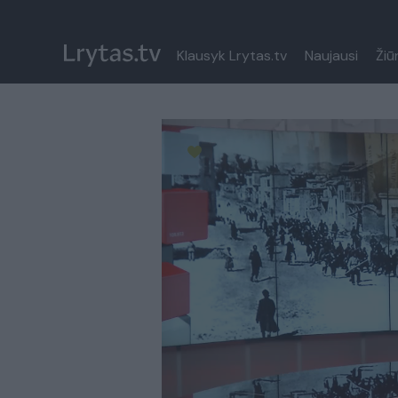
Klausyk Lrytas.tv
Naujausi
Žiū
Paremkite Ukrainą