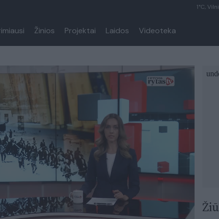
1°C, Viln
rimiausi
Žinios
Projektai
Laidos
Videoteka
Žiū