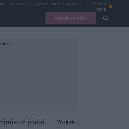
Ekrano
ius
Horoskopai
TV programa
Lrytas.lt
tema
Atsiųskite video
rimiausi įrašai
Visi įrašai