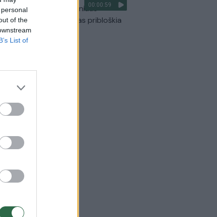
00:00:59
ilmavo, kaip patvino Vilniaus
 personal
arinis aplinkkelis: vaizdas pribloškia
out of the
 downstream
Žinios
|
Lietuvos diena
B’s List of