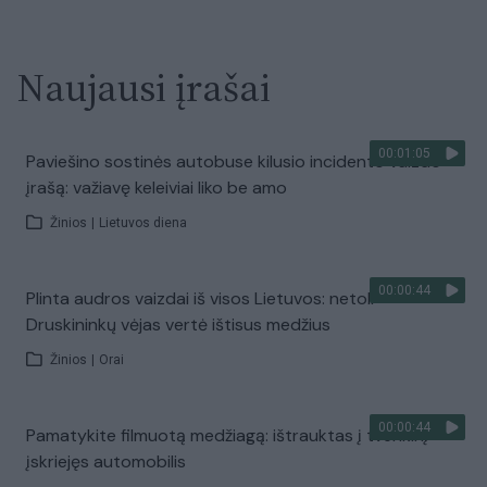
Naujausi įrašai
00:01:05
Paviešino sostinės autobuse kilusio incidento vaizdo
įrašą: važiavę keleiviai liko be amo
Žinios
|
Lietuvos diena
00:00:44
Plinta audros vaizdai iš visos Lietuvos: netoli
Druskininkų vėjas vertė ištisus medžius
Žinios
|
Orai
00:00:44
Pamatykite filmuotą medžiagą: ištrauktas į tvenkinį
įskriejęs automobilis