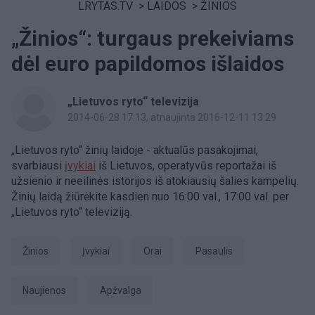
LRYTAS.TV
>
LAIDOS
>
ŽINIOS
„Žinios“: turgaus prekeiviams
dėl euro papildomos išlaidos
„Lietuvos ryto“ televizija
2014-06-28 17:13
, atnaujinta 2016-12-11 13:29
„Lietuvos ryto“ žinių laidoje - aktualūs pasakojimai,
svarbiausi
įvykiai
iš Lietuvos, operatyvūs reportažai iš
užsienio ir neeilinės istorijos iš atokiausių šalies kampelių.
Žinių laidą žiūrėkite kasdien nuo 16:00 val., 17:00 val. per
„Lietuvos ryto“ televiziją.
Žinios
Įvykiai
Orai
pasaulis
Naujienos
Apžvalga