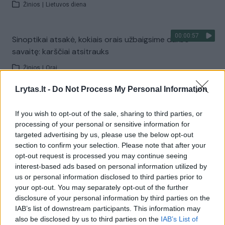
Žinios
|
Lietuvos diena
00:00:57
Sinoptikai atsakė, kokiais orais užbaigsime darbo
savaitę: karščiai atsitrauks
Žinios
|
Orai
Lrytas.lt -
Do Not Process My Personal Information
Visi įrašai
If you wish to opt-out of the sale, sharing to third parties, or
processing of your personal or sensitive information for
targeted advertising by us, please use the below opt-out
Žiūrimiausi įrašai
section to confirm your selection. Please note that after your
opt-out request is processed you may continue seeing
interest-based ads based on personal information utilized by
us or personal information disclosed to third parties prior to
00:00:30
Vaizdai iš tragiškos avarijos Vilniaus r.: dviejų moterų ir
your opt-out. You may separately opt-out of the further
vaiko gyvybių išgelbėti nepavyko
disclosure of your personal information by third parties on the
IAB’s list of downstream participants. This information may
Žinios
|
Lietuvos diena
also be disclosed by us to third parties on the
IAB’s List of