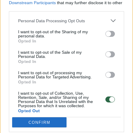
Downstream Participants
that may further disclose it to other
third parties.
00:00:57
Savaitės vidurys nusimato karštas: temperatūra kils iki
32 laipsnių šilumos
Personal Data Processing Opt Outs
Žinios
|
Orai
I want to opt-out of the Sharing of my
personal data.
Opted In
00:00:59
Nufilmavo, kaip patvino Vilniaus Vakarinis aplinkkelis:
I want to opt-out of the Sale of my
Personal Data.
vaizdas pribloškia
Opted In
Žinios
|
Lietuvos diena
I want to opt-out of processing my
Personal Data for Targeted Advertising.
Opted In
00:00:55
Avarija Vilniuje: į stotelę įsirėžęs automobilis sužalojo
I want to opt-out of Collection, Use,
dvi moteris
Retention, Sale, and/or Sharing of my
Personal Data that Is Unrelated with the
Žinios
Purposes for which it was collected.
|
Lietuvos diena
Opted Out
CONFIRM
Visi įrašai