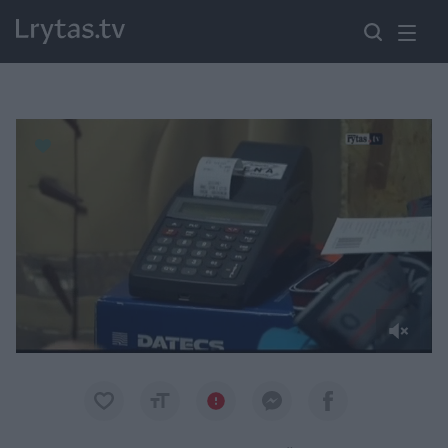
Paremkite Ukrainą