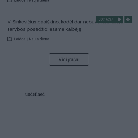
Laidos
|
Nauja diena
00:16:37
V. Sinkevičius paaiškino, kodėl dar nebuvo Koalicinės
tarybos posėdžio: esame kalbėję
Laidos
|
Nauja diena
Visi įrašai