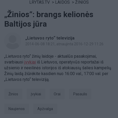
LRYTAS.TV
>
LAIDOS
>
ŽINIOS
„Žinios“: brangs kelionės
Baltijos jūra
„Lietuvos ryto“ televizija
2014-06-08 18:21
, atnaujinta 2016-12-29 11:26
„Lietuvos ryto“ žinių laidoje - aktualūs pasakojimai,
svarbiausi
įvykiai
iš Lietuvos, operatyvūs reportažai iš
užsienio ir neeilinės istorijos iš atokiausių šalies kampelių.
Žinių laidą žiūrėkite kasdien nuo 16:00 val., 17:00 val. per
„Lietuvos ryto“ televiziją.
Žinios
Įvykiai
Orai
pasaulis
Naujienos
Apžvalga