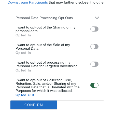
Downstream Participants
that may further disclose it to other
third parties.
00:00:57
Savaitės vidurys nusimato karštas: temperatūra kils iki
32 laipsnių šilumos
Personal Data Processing Opt Outs
Žinios
|
Orai
I want to opt-out of the Sharing of my
personal data.
Opted In
00:00:59
Nufilmavo, kaip patvino Vilniaus Vakarinis aplinkkelis:
I want to opt-out of the Sale of my
Personal Data.
vaizdas pribloškia
Opted In
Žinios
|
Lietuvos diena
I want to opt-out of processing my
Personal Data for Targeted Advertising.
Opted In
00:15:54
V. Zalužno pasisakymą laiko bandymu įsitvirtinti
I want to opt-out of Collection, Use,
Ukrainos politikoje: jis yra neteisus
Retention, Sale, and/or Sharing of my
Personal Data that Is Unrelated with the
Laidos
Purposes for which it was collected.
|
Nauja diena
Opted Out
CONFIRM
Visi įrašai