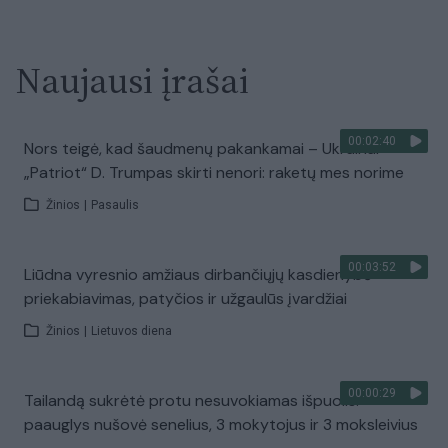
Naujausi įrašai
00:02:40
Nors teigė, kad šaudmenų pakankamai – Ukrainai
„Patriot“ D. Trumpas skirti nenori: raketų mes norime
Žinios
|
Pasaulis
00:03:52
Liūdna vyresnio amžiaus dirbančiųjų kasdienybė –
priekabiavimas, patyčios ir užgaulūs įvardžiai
Žinios
|
Lietuvos diena
00:00:29
Tailandą sukrėtė protu nesuvokiamas išpuolis:
paauglys nušovė senelius, 3 mokytojus ir 3 moksleivius