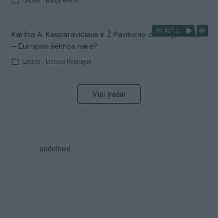
Laidos
|
Nauja diena
00:42:12
Karšta A. Kasparavičiaus ir Ž Pavilionio diskusija: Rusija
– Europos šeimos narė?
Laidos
|
Lietuva tiesiogiai
Visi įrašai