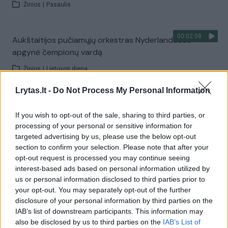
Žinios
|
Pasaulis
00:02:08
Aukštaitijos pučiamųjų orkestras Nyderlanduose
apgynė čempionų vardą
Žinios
|
Lietuvos diena
Lrytas.lt -
Do Not Process My Personal Information
Visi įrašai
If you wish to opt-out of the sale, sharing to third parties, or
processing of your personal or sensitive information for
targeted advertising by us, please use the below opt-out
Žiūrimiausi įrašai
section to confirm your selection. Please note that after your
opt-out request is processed you may continue seeing
interest-based ads based on personal information utilized by
us or personal information disclosed to third parties prior to
00:00:30
Vaizdai iš tragiškos avarijos Vilniaus r.: dviejų moterų ir
your opt-out. You may separately opt-out of the further
vaiko gyvybių išgelbėti nepavyko
disclosure of your personal information by third parties on the
IAB’s list of downstream participants. This information may
Žinios
|
Lietuvos diena
also be disclosed by us to third parties on the
IAB’s List of