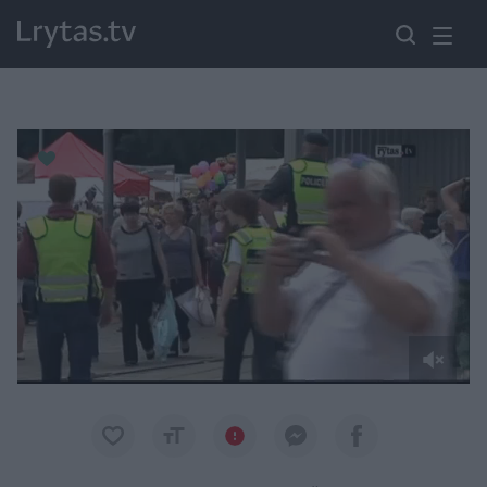
Paremkite Ukrainą