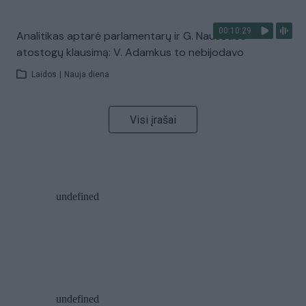
00:10:29
Analitikas aptarė parlamentarų ir G. Nausėdos
atostogų klausimą: V. Adamkus to nebijodavo
Laidos
|
Nauja diena
Visi įrašai