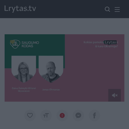
Paremkite Ukrainą