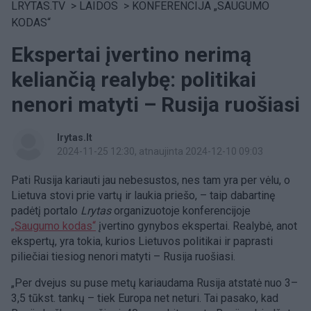
LRYTAS.TV
>
LAIDOS
>
KONFERENCIJA „SAUGUMO
KODAS“
Ekspertai įvertino nerimą
keliančią realybę: politikai
nenori matyti – Rusija ruošiasi
lrytas.lt
2024-11-25 12:30
, atnaujinta 2024-12-10 09:03
Pati Rusija kariauti jau nebesustos, nes tam yra per vėlu, o
Lietuva stovi prie vartų ir laukia priešo, – taip dabartinę
padėtį portalo
Lrytas
organizuotoje konferencijoje
„Saugumo kodas“
įvertino gynybos ekspertai. Realybė, anot
ekspertų, yra tokia, kurios Lietuvos politikai ir paprasti
piliečiai tiesiog nenori matyti – Rusija ruošiasi.
„Per dvejus su puse metų kariaudama Rusija atstatė nuo 3–
3,5 tūkst. tankų – tiek Europa net neturi. Tai pasako, kad