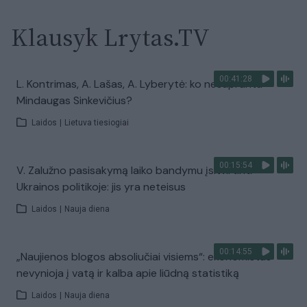
Klausyk Lrytas.TV
00:41:28
L. Kontrimas, A. Lašas, A. Lyberytė: ko nesupranta
Mindaugas Sinkevičius?
Laidos
|
Lietuva tiesiogiai
00:15:54
V. Zalužno pasisakymą laiko bandymu įsitvirtinti
Ukrainos politikoje: jis yra neteisus
Laidos
|
Nauja diena
00:14:55
„Naujienos blogos absoliučiai visiems“: ekonomistas
nevynioja į vatą ir kalba apie liūdną statistiką
Laidos
|
Nauja diena