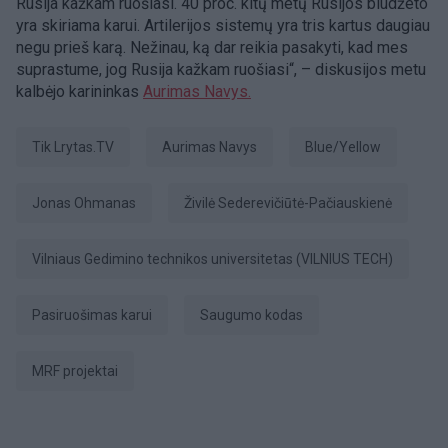
Rusija kažkam ruošiasi. 40 proc. kitų metų Rusijos biudžeto
yra skiriama karui. Artilerijos sistemų yra tris kartus daugiau
negu prieš karą. Nežinau, ką dar reikia pasakyti, kad mes
suprastume, jog Rusija kažkam ruošiasi“, – diskusijos metu
kalbėjo karininkas
Aurimas Navys.
tik Lrytas.TV
Aurimas Navys
Blue/Yellow
Jonas Ohmanas
Živilė Sederevičiūtė-Pačiauskienė
Vilniaus Gedimino technikos universitetas (VILNIUS TECH)
pasiruošimas karui
Saugumo kodas
MRF projektai