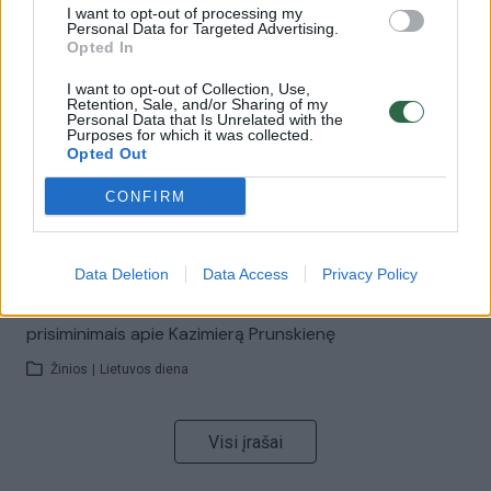
I want to opt-out of processing my
00:00:30
Vaizdai iš tragiškos avarijos Vilniaus r.: dviejų moterų ir
Personal Data for Targeted Advertising.
Opted In
vaiko gyvybių išgelbėti nepavyko
I want to opt-out of Collection, Use,
Žinios
|
Lietuvos diena
Retention, Sale, and/or Sharing of my
Personal Data that Is Unrelated with the
Purposes for which it was collected.
Opted Out
00:00:59
Nufilmavo, kaip patvino Vilniaus Vakarinis aplinkkelis:
vaizdas pribloškia
CONFIRM
Žinios
|
Lietuvos diena
Data Deletion
Data Access
Privacy Policy
00:02:01
„Pagarba pirmajai premjerei“: pasidalijo jautriais
prisiminimais apie Kazimierą Prunskienę
Žinios
|
Lietuvos diena
Visi įrašai