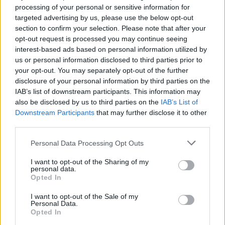
processing of your personal or sensitive information for
targeted advertising by us, please use the below opt-out
00:03:41
section to confirm your selection. Please note that after your
Mėsainių mėgėjus kviečia nepražiopsoti festivalio
opt-out request is processed you may continue seeing
Vilniuje: atskleidė populiariausią paruošimo būdą
interest-based ads based on personal information utilized by
Žinios
|
Lietuvos diena
us or personal information disclosed to third parties prior to
your opt-out. You may separately opt-out of the further
disclosure of your personal information by third parties on the
Visi įrašai
IAB’s list of downstream participants. This information may
also be disclosed by us to third parties on the
IAB’s List of
Downstream Participants
that may further disclose it to other
third parties.
Žiūrimiausi įrašai
Personal Data Processing Opt Outs
I want to opt-out of the Sharing of my
personal data.
00:00:49
Pateikė daugiau detalių apie iš tėvų paimtus šešis
Opted In
vaikus: jiems kilusi grėsmė
I want to opt-out of the Sale of my
Personal Data.
Žinios
|
Lietuvos diena
Opted In