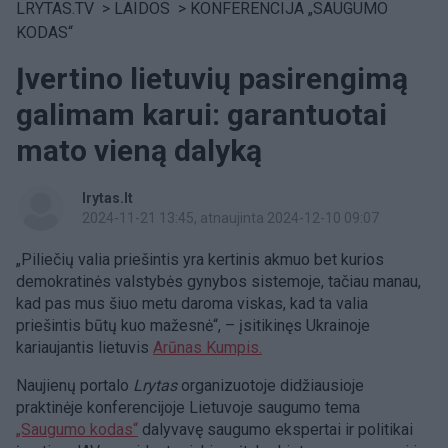
LRYTAS.TV
>
LAIDOS
>
KONFERENCIJA „SAUGUMO
KODAS“
Įvertino lietuvių pasirengimą
galimam karui: garantuotai
mato vieną dalyką
lrytas.lt
2024-11-21 13:45
, atnaujinta 2024-12-10 09:07
„Piliečių valia priešintis yra kertinis akmuo bet kurios
demokratinės valstybės gynybos sistemoje, tačiau manau,
kad pas mus šiuo metu daroma viskas, kad ta valia
priešintis būtų kuo mažesnė“, – įsitikinęs Ukrainoje
kariaujantis lietuvis
Arūnas Kumpis.
Naujienų portalo
Lrytas
organizuotoje didžiausioje
praktinėje konferencijoje Lietuvoje saugumo tema
„Saugumo kodas“
dalyvavę saugumo ekspertai ir politikai