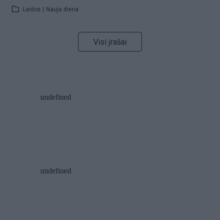
Laidos
|
Nauja diena
Visi įrašai