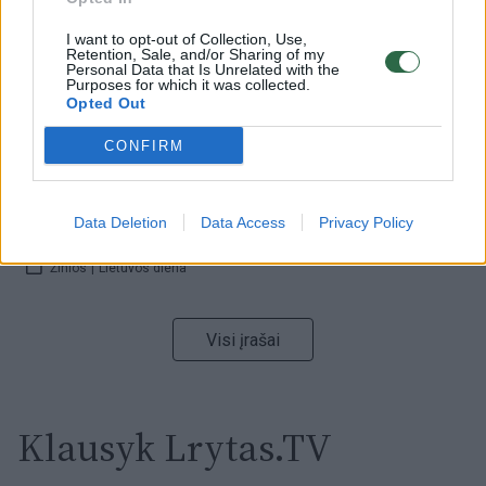
I want to opt-out of Collection, Use,
Retention, Sale, and/or Sharing of my
00:00:59
Nufilmavo, kaip patvino Vilniaus Vakarinis aplinkkelis:
Personal Data that Is Unrelated with the
Purposes for which it was collected.
vaizdas pribloškia
Opted Out
Žinios
|
Lietuvos diena
CONFIRM
00:00:55
Avarija Vilniuje: į stotelę įsirėžęs automobilis sužalojo
Data Deletion
Data Access
Privacy Policy
dvi moteris
Žinios
|
Lietuvos diena
Visi įrašai
Klausyk Lrytas.TV