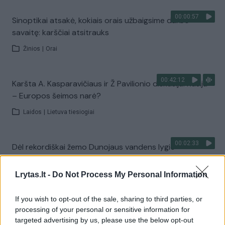
00:00:57
Sinoptikai atsakė, kokiais orais užbaigsime darbo
savaitę: karščiai atsitrauks
Žinios
|
Orai
00:42:12
Karšta A. Kasparavičiaus ir Ž Pavilionio diskusija: Rusija
– Europos šeimos narė?
Laidos
|
Lietuva tiesiogiai
00:02:33
Dėl rekordiškai žemo Dunojaus vandens lygio –
griežtos priemonės Vengrijoje: turistai įtūžę
Lrytas.lt -
Do Not Process My Personal Information
Žinios
|
Pasaulis
If you wish to opt-out of the sale, sharing to third parties, or
00:04:00
Kuprines pasvėrę specialistai įspėja apie pavojingą
processing of your personal or sensitive information for
targeted advertising by us, please use the below opt-out
įprotį: tą daro daugiau nei pusė pradinukų