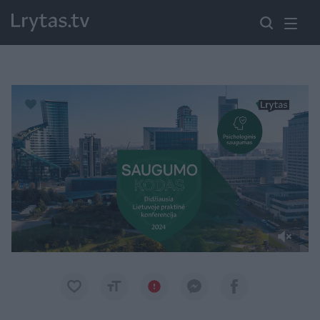
Paremkite Ukrainą