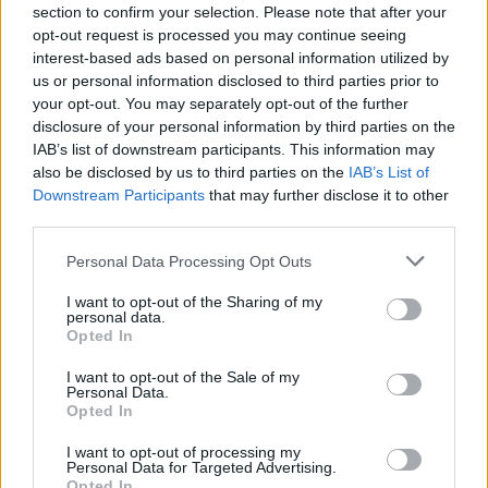
section to confirm your selection. Please note that after your
Žinios
|
Lietuvos diena
opt-out request is processed you may continue seeing
interest-based ads based on personal information utilized by
us or personal information disclosed to third parties prior to
Visi įrašai
your opt-out. You may separately opt-out of the further
disclosure of your personal information by third parties on the
IAB’s list of downstream participants. This information may
also be disclosed by us to third parties on the
IAB’s List of
Žiūrimiausi įrašai
Downstream Participants
that may further disclose it to other
third parties.
Personal Data Processing Opt Outs
00:00:30
Vaizdai iš tragiškos avarijos Vilniaus r.: dviejų moterų ir
I want to opt-out of the Sharing of my
vaiko gyvybių išgelbėti nepavyko
personal data.
Opted In
Žinios
|
Lietuvos diena
I want to opt-out of the Sale of my
Personal Data.
Opted In
00:00:57
Savaitės vidurys nusimato karštas: temperatūra kils iki
32 laipsnių šilumos
I want to opt-out of processing my
Personal Data for Targeted Advertising.
Žinios
|
Orai
Opted In