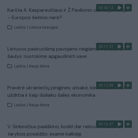
00:42:12
Karšta A. Kasparavičiaus ir Ž Pavilionio diskusija: Rusija
– Europos šeimos narė?
Laidos
|
Lietuva tiesiogiai
00:11:27
Lietuvos pasiruošimą pavojams neigiamai vertinantis
šaulys: nustokime apgaudinėti save
Laidos
|
Nauja diena
00:12:58
Pravėrė ukrainiečių pinigines: atsakė, kiek vidutiniškai
uždirba ir kaip išsilaiko šalies ekonomika
Laidos
|
Nauja diena
00:16:37
V. Sinkevičius paaiškino, kodėl dar nebuvo Koalicinės
tarybos posėdžio: esame kalbėję