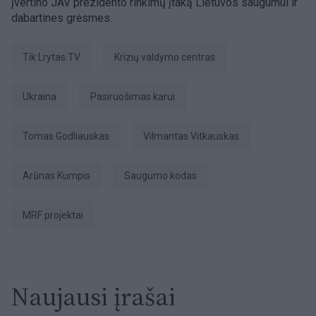
įvertino JAV prezidento rinkimų įtaką Lietuvos saugumui ir
dabartines grėsmes.
tik Lrytas.TV
Krizių valdymo centras
Ukraina
pasiruošimas karui
Tomas Godliauskas
Vilmantas Vitkauskas
Arūnas Kumpis
Saugumo kodas
MRF projektai
Naujausi įrašai