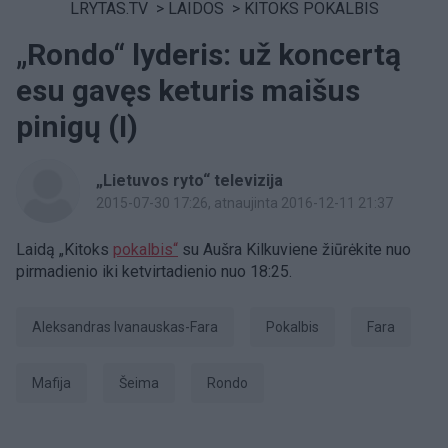
LRYTAS.TV
>
LAIDOS
>
KITOKS POKALBIS
„Rondo“ lyderis: už koncertą
esu gavęs keturis maišus
pinigų (I)
„Lietuvos ryto“ televizija
2015-07-30 17:26
, atnaujinta 2016-12-11 21:37
Laidą „Kitoks
pokalbis“
su Aušra Kilkuviene žiūrėkite nuo
pirmadienio iki ketvirtadienio nuo 18:25.
Aleksandras Ivanauskas-Fara
pokalbis
Fara
Mafija
Šeima
Rondo