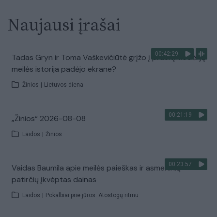
Naujausi įrašai
00:42:29
Tadas Gryn ir Toma Vaškevičiūtė grįžo į praeitį: kodėl jų
meilės istorija padėjo ekrane?
Žinios
|
Lietuvos diena
00:21:19
„Žinios“ 2026-08-08
Laidos
|
Žinios
00:23:57
Vaidas Baumila apie meilės paieškas ir asmeninių
patirčių įkvėptas dainas
Laidos
|
Pokalbiai prie jūros. Atostogų ritmu