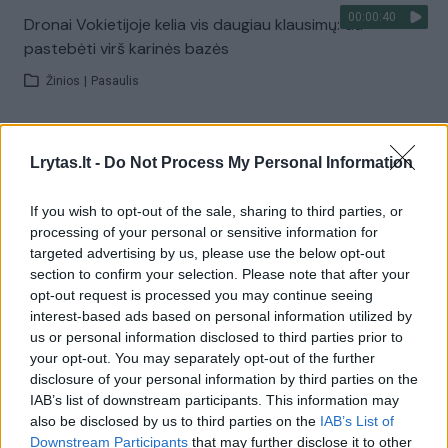
00:00:40
Dronai Vokietijoje kelia vis daugiau klausimų: du
pastebėti virš karinės bazės
Žinios
|
Pasaulis
Visi įrašai
Lrytas.lt -
Do Not Process My Personal Information
If you wish to opt-out of the sale, sharing to third parties, or
Žiūrimiausi įrašai
processing of your personal or sensitive information for
targeted advertising by us, please use the below opt-out
section to confirm your selection. Please note that after your
opt-out request is processed you may continue seeing
00:00:30
Vaizdai iš tragiškos avarijos Vilniaus r.: dviejų moterų ir
interest-based ads based on personal information utilized by
vaiko gyvybių išgelbėti nepavyko
us or personal information disclosed to third parties prior to
your opt-out. You may separately opt-out of the further
Žinios
|
Lietuvos diena
disclosure of your personal information by third parties on the
IAB’s list of downstream participants. This information may
also be disclosed by us to third parties on the
IAB’s List of
00:00:57
Savaitės vidurys nusimato karštas: temperatūra kils iki
Downstream Participants
that may further disclose it to other