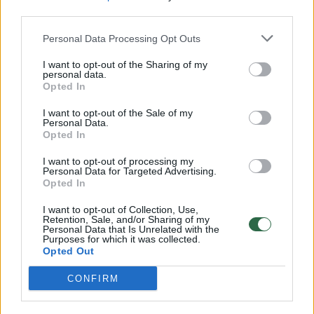
32 laipsnių šilumos
third parties.
Žinios
|
Orai
Personal Data Processing Opt Outs
I want to opt-out of the Sharing of my
personal data.
00:15:54
V. Zalužno pasisakymą laiko bandymu įsitvirtinti
Opted In
Ukrainos politikoje: jis yra neteisus
I want to opt-out of the Sale of my
Personal Data.
Laidos
|
Nauja diena
Opted In
I want to opt-out of processing my
00:05:25
K. Prunskienės brolis prisiminė jaudinančią akimirką
Personal Data for Targeted Advertising.
Opted In
prieš mirtį: „Tai buvo simbolinis mūsų pagerbimo
ženklas“
I want to opt-out of Collection, Use,
Retention, Sale, and/or Sharing of my
Žinios
|
Lietuvos diena
Personal Data that Is Unrelated with the
Purposes for which it was collected.
Opted Out
Visi įrašai
CONFIRM