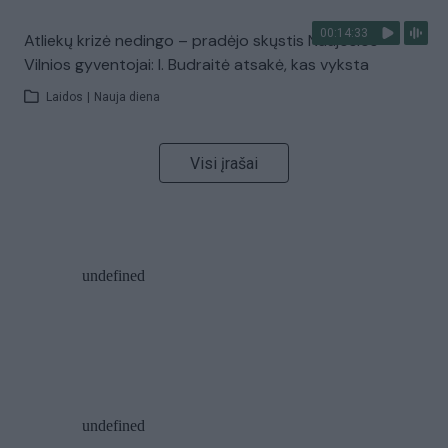
00:14:33
Atliekų krizė nedingo – pradėjo skųstis Naujosios
Vilnios gyventojai: I. Budraitė atsakė, kas vyksta
Laidos
|
Nauja diena
Visi įrašai