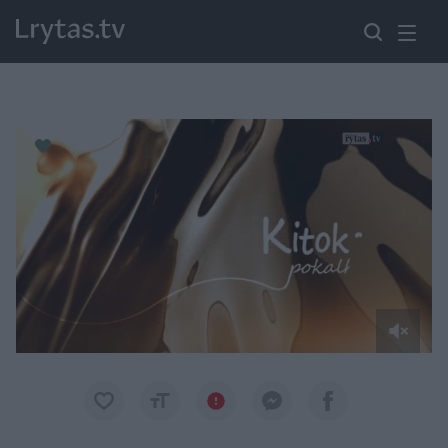
Paremkite Ukrainą