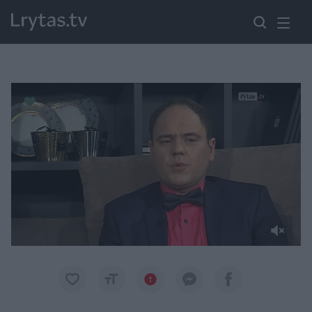
Paremkite Ukrainą