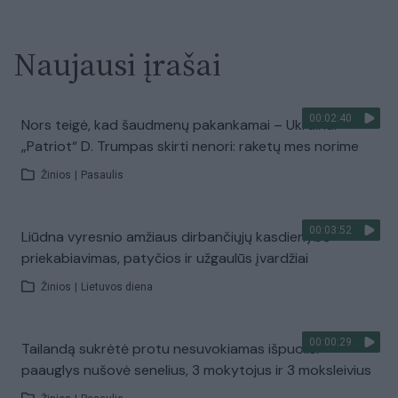
Naujausi įrašai
00:02:40
Nors teigė, kad šaudmenų pakankamai – Ukrainai
„Patriot“ D. Trumpas skirti nenori: raketų mes norime
Žinios
|
Pasaulis
00:03:52
Liūdna vyresnio amžiaus dirbančiųjų kasdienybė –
priekabiavimas, patyčios ir užgaulūs įvardžiai
Žinios
|
Lietuvos diena
00:00:29
Tailandą sukrėtė protu nesuvokiamas išpuolis:
paauglys nušovė senelius, 3 mokytojus ir 3 moksleivius