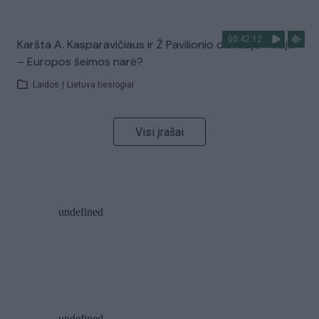
00:42:12
Karšta A. Kasparavičiaus ir Ž Pavilionio diskusija: Rusija
– Europos šeimos narė?
Laidos
|
Lietuva tiesiogiai
Visi įrašai