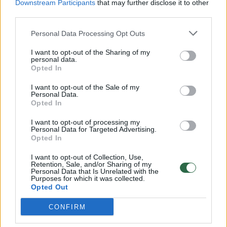
Downstream Participants
that may further disclose it to other
third parties.
00:00:57
Savaitės vidurys nusimato karštas: temperatūra kils iki
32 laipsnių šilumos
Personal Data Processing Opt Outs
Žinios
|
Orai
I want to opt-out of the Sharing of my
personal data.
Opted In
00:00:59
Nufilmavo, kaip patvino Vilniaus Vakarinis aplinkkelis:
I want to opt-out of the Sale of my
vaizdas pribloškia
Personal Data.
Opted In
Žinios
|
Lietuvos diena
I want to opt-out of processing my
Personal Data for Targeted Advertising.
Opted In
00:15:54
V. Zalužno pasisakymą laiko bandymu įsitvirtinti
I want to opt-out of Collection, Use,
Ukrainos politikoje: jis yra neteisus
Retention, Sale, and/or Sharing of my
Personal Data that Is Unrelated with the
Laidos
|
Nauja diena
Purposes for which it was collected.
Opted Out
CONFIRM
Visi įrašai