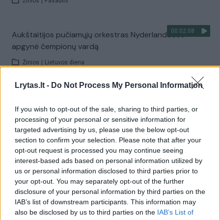
Žinios
|
Pasaulis
00:02:08
Aukštaitijos pučiamųjų orkestras Nyderlanduose
apgynė čempionų vardą
Žinios
|
Lietuvos diena
Lrytas.lt -
Do Not Process My Personal Information
Visi įrašai
If you wish to opt-out of the sale, sharing to third parties, or
processing of your personal or sensitive information for
targeted advertising by us, please use the below opt-out
Žiūrimiausi įrašai
section to confirm your selection. Please note that after your
opt-out request is processed you may continue seeing
interest-based ads based on personal information utilized by
us or personal information disclosed to third parties prior to
00:00:30
Vaizdai iš tragiškos avarijos Vilniaus r.: dviejų moterų ir
your opt-out. You may separately opt-out of the further
vaiko gyvybių išgelbėti nepavyko
disclosure of your personal information by third parties on the
IAB’s list of downstream participants. This information may
Žinios
|
Lietuvos diena
also be disclosed by us to third parties on the
IAB’s List of