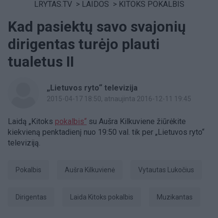
LRYTAS.TV
>
LAIDOS
>
KITOKS POKALBIS
Kad pasiektų savo svajonių
dirigentas turėjo plauti
tualetus II
„Lietuvos ryto“ televizija
2015-04-17 18:50
, atnaujinta 2016-12-11 19:45
Laidą „Kitoks
pokalbis“
su Aušra Kilkuviene žiūrėkite
kiekvieną penktadienį nuo 19:50 val. tik per „Lietuvos ryto“
televiziją.
pokalbis
Aušra Kilkuvienė
Vytautas Lukočius
dirigentas
laida Kitoks pokalbis
muzikantas