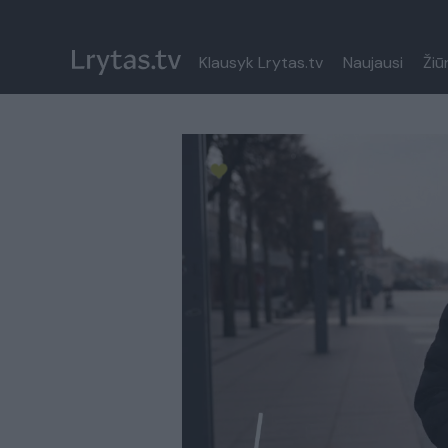
Klausyk Lrytas.tv
Naujausi
Žiū
Paremkite Ukrainą