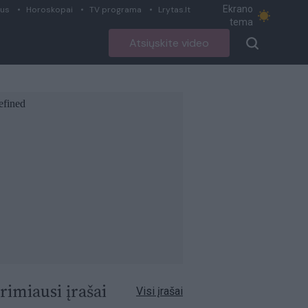
Ekrano
ius
Horoskopai
TV programa
Lrytas.lt
tema
Atsiųskite video
rimiausi įrašai
Visi įrašai