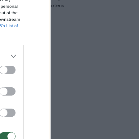
omobilis sužalojo dvi moteris
 personal
out of the
Žinios
|
Lietuvos diena
 downstream
B’s List of