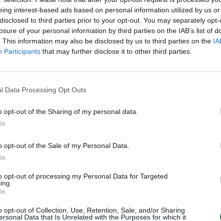
aut
eing interest-based ads based on personal information utilized by us or
disclosed to third parties prior to your opt-out. You may separately opt-
losure of your personal information by third parties on the IAB’s list of
. This information may also be disclosed by us to third parties on the
IA
Visi įrašai
Participants
that may further disclose it to other third parties.
0:57
00:42:12
aigsime
Karšta A. Kasparavičiaus ir Ž Pavilionio
l Data Processing Opt Outs
diskusija: Rusija – Europos šeimos narė?
o opt-out of the Sharing of my personal data.
Laidos
|
Lietuva tiesiogiai
In
2:33
00:04:00
o opt-out of the Sale of my Personal Data.
dens
Kuprines pasvėrę specialistai įspėja apie
In
e:
pavojingą įprotį: tą daro daugiau nei pusė
pradinukų
to opt-out of processing my Personal Data for Targeted
ing.
Žinios
|
Lietuvos diena
In
o opt-out of Collection, Use, Retention, Sale, and/or Sharing
ersonal Data that Is Unrelated with the Purposes for which it