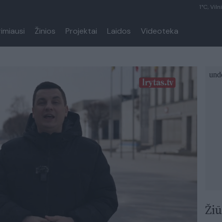
1°C, Viln
rimiausi
Žinios
Projektai
Laidos
Videoteka
Žiū