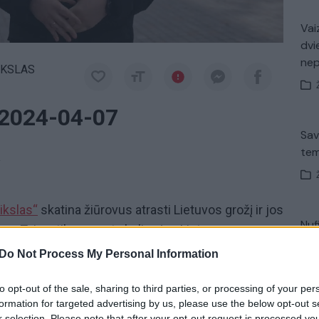
Vaiz
dvi
ne
IKSLAS
“ 2024-04-07
Sav
tem
a
ikslas“
skatina žiūrovus atrasti Lietuvos grožį ir jos
Nuf
s. Tai ne tik paprasta kelionė, o Lietuvos
Vak
su Egidijumi Vaškelevičiumi. Laidas galite žiūrėti
Do Not Process My Personal Information
 „Lietuvos ryto“ televiziją ir platformą lrytas.tv.
to opt-out of the sale, sharing to third parties, or processing of your per
formation for targeted advertising by us, please use the below opt-out s
keliautojai
Lankytinos vietos Lietuvoje
Avar
r selection. Please note that after your opt-out request is processed y