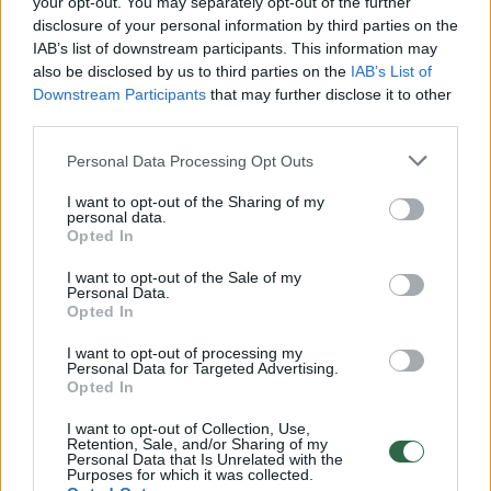
Žiūrimiausi įrašai
your opt-out. You may separately opt-out of the further
disclosure of your personal information by third parties on the
IAB’s list of downstream participants. This information may
also be disclosed by us to third parties on the
IAB’s List of
00:00:49
Pateikė daugiau detalių apie iš tėvų paimtus šešis
Downstream Participants
that may further disclose it to other
vaikus: jiems kilusi grėsmė
third parties.
Žinios
|
Lietuvos diena
Personal Data Processing Opt Outs
I want to opt-out of the Sharing of my
00:00:30
Vaizdai iš tragiškos avarijos Vilniaus r.: dviejų moterų ir
personal data.
Opted In
vaiko gyvybių išgelbėti nepavyko
I want to opt-out of the Sale of my
Žinios
|
Lietuvos diena
Personal Data.
Opted In
00:00:59
I want to opt-out of processing my
Nufilmavo, kaip patvino Vilniaus Vakarinis aplinkkelis:
Personal Data for Targeted Advertising.
vaizdas pribloškia
Opted In
Žinios
|
Lietuvos diena
I want to opt-out of Collection, Use,
Retention, Sale, and/or Sharing of my
Personal Data that Is Unrelated with the
Purposes for which it was collected.
00:02:01