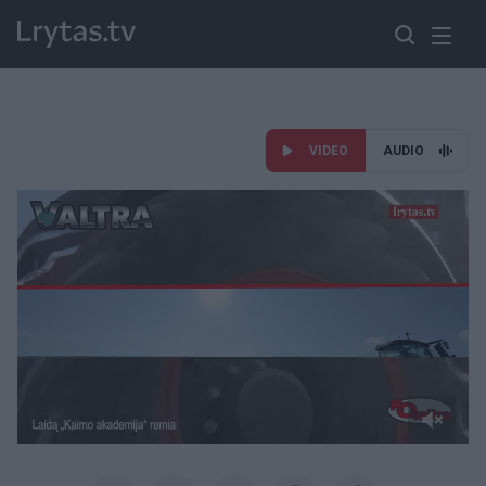
VIDEO
AUDIO
Paremkite Ukrainą