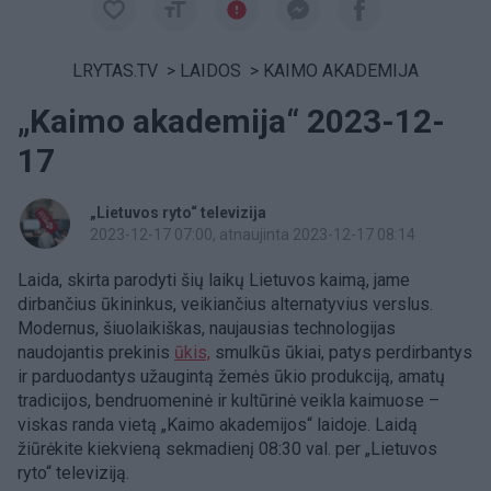
LRYTAS.TV
>
LAIDOS
>
KAIMO AKADEMIJA
„Kaimo akademija“ 2023-12-
17
„Lietuvos ryto“ televizija
2023-12-17 07:00
, atnaujinta 2023-12-17 08:14
Laida, skirta parodyti šių laikų Lietuvos kaimą, jame
dirbančius ūkininkus, veikiančius alternatyvius verslus.
Modernus, šiuolaikiškas, naujausias technologijas
naudojantis prekinis
ūkis,
smulkūs ūkiai, patys perdirbantys
ir parduodantys užaugintą žemės ūkio produkciją, amatų
tradicijos, bendruomeninė ir kultūrinė veikla kaimuose –
viskas randa vietą „Kaimo akademijos“ laidoje. Laidą
žiūrėkite kiekvieną sekmadienį 08:30 val. per „Lietuvos
ryto“ televiziją.