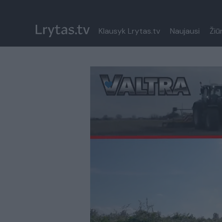
Klausyk Lrytas.tv
Naujausi
Žiū
Paremkite Ukrainą