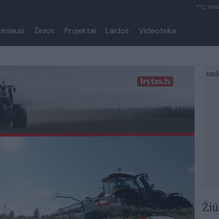
1°C, Viln
rimiausi
Žinios
Projektai
Laidos
Videoteka
Žiū