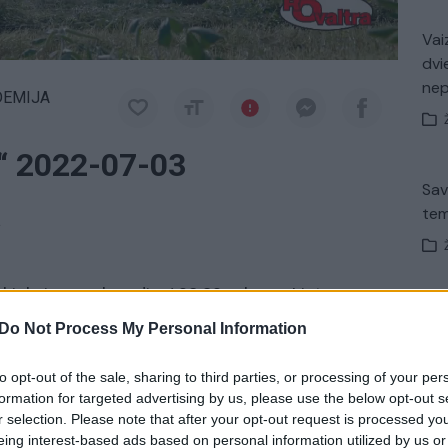
Vaiz
dvi
ne
DEMIJA
“ 2022-07-03
Sav
tem
a
 kiekvieną sekmadienį 08:30 val. per „Lietuvos
Nuf
Do Not Process My Personal Information
Vak
to opt-out of the sale, sharing to third parties, or processing of your per
kininkavimas
kaimas
Patarimai
formation for targeted advertising by us, please use the below opt-out s
r selection. Please note that after your opt-out request is processed y
Avar
eing interest-based ads based on personal information utilized by us or