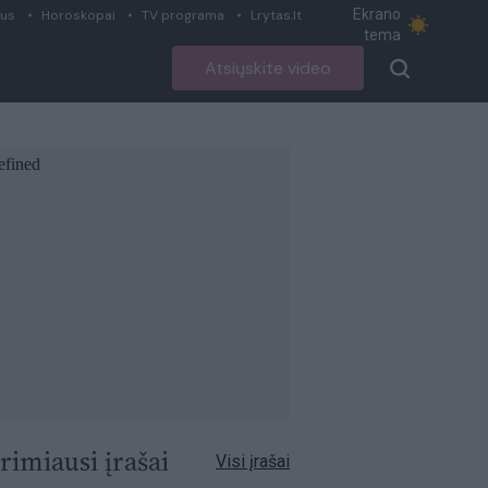
Ekrano
ius
Horoskopai
TV programa
Lrytas.lt
tema
Atsiųskite video
rimiausi įrašai
Visi įrašai