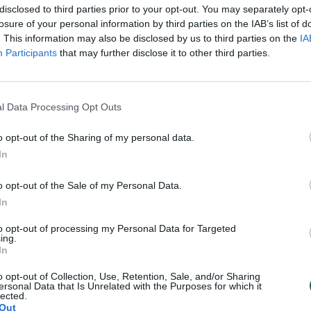
disclosed to third parties prior to your opt-out. You may separately opt-
aut
losure of your personal information by third parties on the IAB’s list of
Visi įrašai
. This information may also be disclosed by us to third parties on the
IA
Participants
that may further disclose it to other third parties.
0:57
00:42:12
aigsime
Karšta A. Kasparavičiaus ir Ž Pavilionio
diskusija: Rusija – Europos šeimos narė?
l Data Processing Opt Outs
Laidos
|
Lietuva tiesiogiai
o opt-out of the Sharing of my personal data.
In
2:33
00:04:00
dens
Kuprines pasvėrę specialistai įspėja apie
e:
pavojingą įprotį: tą daro daugiau nei pusė
o opt-out of the Sale of my Personal Data.
pradinukų
In
Žinios
|
Lietuvos diena
to opt-out of processing my Personal Data for Targeted
ing.
In
o opt-out of Collection, Use, Retention, Sale, and/or Sharing
TV
ersonal Data that Is Unrelated with the Purposes for which it
Visi įrašai
lected.
Out