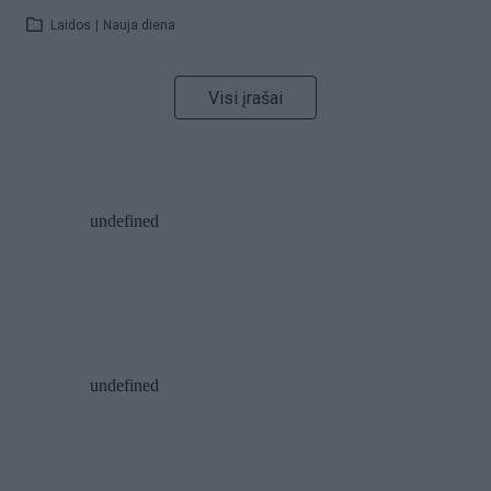
Laidos
|
Nauja diena
Visi įrašai