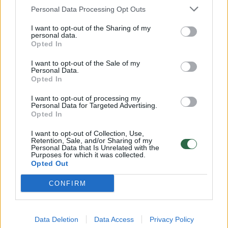
Personal Data Processing Opt Outs
I want to opt-out of the Sharing of my
00:15:54
V. Zalužno pasisakymą laiko bandymu įsitvirtinti
personal data.
Opted In
Ukrainos politikoje: jis yra neteisus
I want to opt-out of the Sale of my
Laidos
|
Nauja diena
Personal Data.
Opted In
00:00:59
Nufilmavo, kaip patvino Vilniaus Vakarinis aplinkkelis:
I want to opt-out of processing my
Personal Data for Targeted Advertising.
vaizdas pribloškia
Opted In
Žinios
|
Lietuvos diena
I want to opt-out of Collection, Use,
Retention, Sale, and/or Sharing of my
Personal Data that Is Unrelated with the
Purposes for which it was collected.
Visi įrašai
Opted Out
CONFIRM
Klausyk Lrytas.TV
Data Deletion
Data Access
Privacy Policy