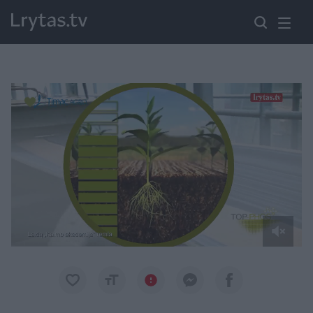
Paremkite Ukrainą