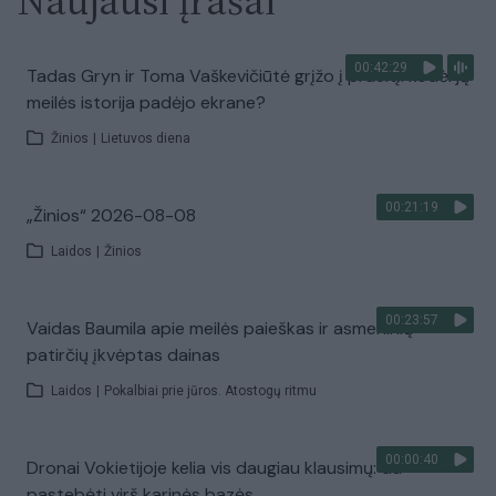
Naujausi įrašai
00:42:29
Tadas Gryn ir Toma Vaškevičiūtė grįžo į praeitį: kodėl jų
meilės istorija padėjo ekrane?
Žinios
|
Lietuvos diena
00:21:19
„Žinios“ 2026-08-08
Laidos
|
Žinios
00:23:57
Vaidas Baumila apie meilės paieškas ir asmeninių
patirčių įkvėptas dainas
Laidos
|
Pokalbiai prie jūros. Atostogų ritmu
00:00:40
Dronai Vokietijoje kelia vis daugiau klausimų: du
pastebėti virš karinės bazės