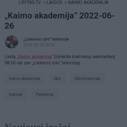
LRYTAS.TV
>
LAIDOS
>
KAIMO AKADEMIJA
„Kaimo akademija“ 2022-06-
26
„Lietuvos ryto“ televizija
2022-06-26 06:00
Laidą
„Kaimo akademija“
žiūrėkite kiekvieną sekmadienį
08:30 val. per „Lietuvos ryto“ televiziją.
Kaimo akademija
ūkis
ūkininkavimas
kaimas
Patarimai