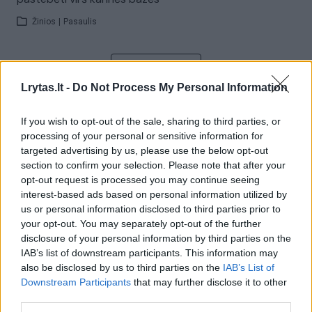
Žinios
|
Pasaulis
Visi įrašai
Lrytas.lt -
Do Not Process My Personal Information
If you wish to opt-out of the sale, sharing to third parties, or
Žiūrimiausi įrašai
processing of your personal or sensitive information for
targeted advertising by us, please use the below opt-out
section to confirm your selection. Please note that after your
opt-out request is processed you may continue seeing
00:00:30
Vaizdai iš tragiškos avarijos Vilniaus r.: dviejų moterų ir
interest-based ads based on personal information utilized by
vaiko gyvybių išgelbėti nepavyko
us or personal information disclosed to third parties prior to
your opt-out. You may separately opt-out of the further
Žinios
|
Lietuvos diena
disclosure of your personal information by third parties on the
IAB’s list of downstream participants. This information may
also be disclosed by us to third parties on the
IAB’s List of
00:00:57
Savaitės vidurys nusimato karštas: temperatūra kils iki
Downstream Participants
that may further disclose it to other
32 laipsnių šilumos
third parties.
Žinios
|
Orai