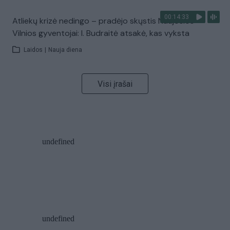
00:14:33
Atliekų krizė nedingo – pradėjo skųstis Naujosios
Vilnios gyventojai: I. Budraitė atsakė, kas vyksta
Laidos
|
Nauja diena
Visi įrašai