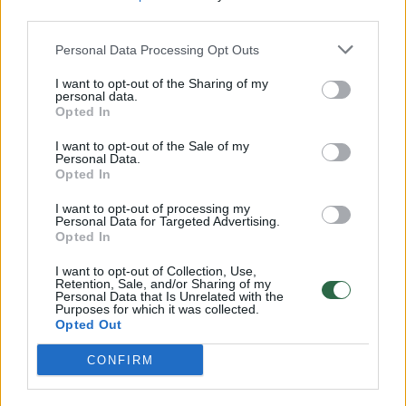
00:00:57
Savaitės vidurys nusimato karštas: temperatūra kils iki
third parties.
32 laipsnių šilumos
Personal Data Processing Opt Outs
Žinios
|
Orai
I want to opt-out of the Sharing of my
personal data.
Opted In
00:15:54
V. Zalužno pasisakymą laiko bandymu įsitvirtinti
I want to opt-out of the Sale of my
Ukrainos politikoje: jis yra neteisus
Personal Data.
Opted In
Laidos
|
Nauja diena
I want to opt-out of processing my
Personal Data for Targeted Advertising.
Opted In
00:00:57
Sinoptikai atsakė, kokiais orais užbaigsime darbo
savaitę: karščiai atsitrauks
I want to opt-out of Collection, Use,
Retention, Sale, and/or Sharing of my
Žinios
|
Orai
Personal Data that Is Unrelated with the
Purposes for which it was collected.
Opted Out
Visi įrašai
CONFIRM