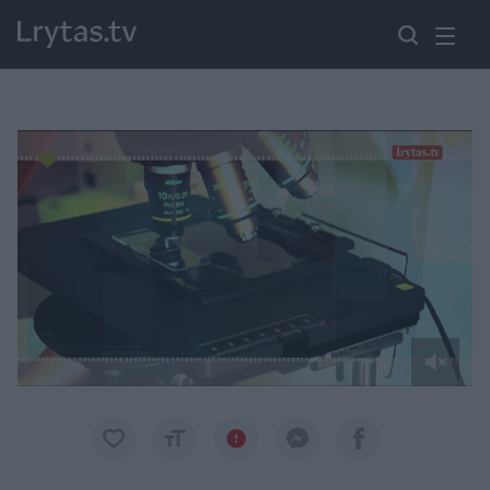
Paremkite Ukrainą