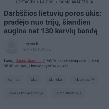
LRYTAS.TV
>
LAIDOS
>
KAIMO AKADEMIJA
Darbščios lietuvių poros ūkis:
pradėjo nuo trijų, šiandien
augina net 130 karvių bandą
Lrytas.lt
2017-12-10 07:32
Laidą
„Kaimo akademija“
žiūrėkite kiekvieną sekmadienį
08:30 val. per „Lietuvos ryto“ televiziją.
kaimas
ūkis
ūkininkai
tik Lrytas.TV
laida kaimo akademija
Kaimo akademija