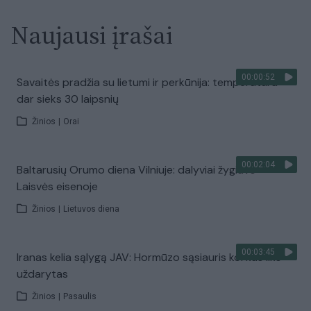
Naujausi įrašai
00:00:52
Savaitės pradžia su lietumi ir perkūnija: temperatūra
dar sieks 30 laipsnių
Žinios
|
Orai
00:02:04
Baltarusių Orumo diena Vilniuje: dalyviai žygiavo
Laisvės eisenoje
Žinios
|
Lietuvos diena
00:03:45
Iranas kelia sąlygą JAV: Hormūzo sąsiauris kol kas liks
uždarytas
Žinios
|
Pasaulis