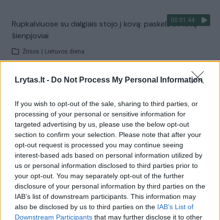
00:01:44
Rupkalviuose su dalgiais stojo į kovą: paskelbti Metų
šienpjoviai
Žinios
|
Lietuvos diena
Lrytas.lt -
Do Not Process My Personal Information
Visi įrašai
If you wish to opt-out of the sale, sharing to third parties, or
processing of your personal or sensitive information for
targeted advertising by us, please use the below opt-out
Žiūrimiausi įrašai
section to confirm your selection. Please note that after your
opt-out request is processed you may continue seeing
interest-based ads based on personal information utilized by
00:00:30
Vaizdai iš tragiškos avarijos Vilniaus r.: dviejų moterų ir
us or personal information disclosed to third parties prior to
your opt-out. You may separately opt-out of the further
vaiko gyvybių išgelbėti nepavyko
disclosure of your personal information by third parties on the
Žinios
|
Lietuvos diena
IAB’s list of downstream participants. This information may
also be disclosed by us to third parties on the
IAB’s List of
Downstream Participants
that may further disclose it to other