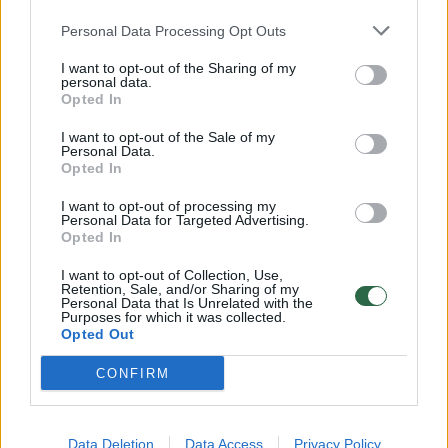
Žinios
|
Orai
Personal Data Processing Opt Outs
I want to opt-out of the Sharing of my
personal data.
00:15:54
V. Zalužno pasisakymą laiko bandymu įsitvirtinti
Opted In
Ukrainos politikoje: jis yra neteisus
I want to opt-out of the Sale of my
Personal Data.
Laidos
|
Nauja diena
Opted In
I want to opt-out of processing my
00:00:57
Sinoptikai atsakė, kokiais orais užbaigsime darbo
Personal Data for Targeted Advertising.
Opted In
savaitę: karščiai atsitrauks
I want to opt-out of Collection, Use,
Žinios
|
Orai
Retention, Sale, and/or Sharing of my
Personal Data that Is Unrelated with the
Purposes for which it was collected.
Opted Out
Visi įrašai
CONFIRM
Klausyk Lrytas.TV
Data Deletion
Data Access
Privacy Policy