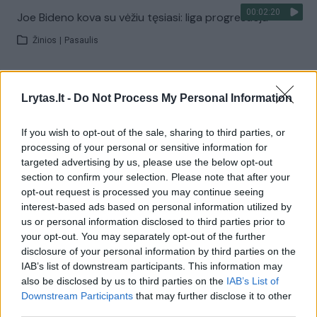
00:02:20
Joe Bideno kova su vėžiu tęsiasi: liga progresuoja
Žinios
|
Pasaulis
Visi įrašai
Lrytas.lt -
Do Not Process My Personal Information
If you wish to opt-out of the sale, sharing to third parties, or
Žiūrimiausi įrašai
processing of your personal or sensitive information for
targeted advertising by us, please use the below opt-out
section to confirm your selection. Please note that after your
opt-out request is processed you may continue seeing
00:00:30
Vaizdai iš tragiškos avarijos Vilniaus r.: dviejų moterų ir
interest-based ads based on personal information utilized by
vaiko gyvybių išgelbėti nepavyko
us or personal information disclosed to third parties prior to
your opt-out. You may separately opt-out of the further
Žinios
|
Lietuvos diena
disclosure of your personal information by third parties on the
IAB’s list of downstream participants. This information may
also be disclosed by us to third parties on the
IAB’s List of
00:00:57
Savaitės vidurys nusimato karštas: temperatūra kils iki
Downstream Participants
that may further disclose it to other
32 laipsnių šilumos
third parties.