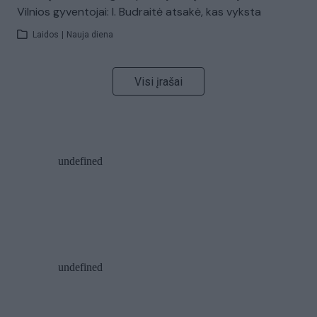
Vilnios gyventojai: I. Budraitė atsakė, kas vyksta
Laidos
|
Nauja diena
Visi įrašai