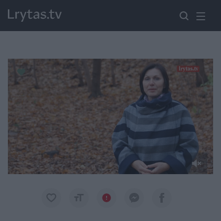
Paremkite Ukrainą