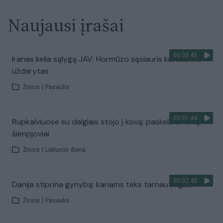
Naujausi įrašai
00:03:45
Iranas kelia sąlygą JAV: Hormūzo sąsiauris kol kas liks
uždarytas
Žinios
|
Pasaulis
00:01:44
Rupkalviuose su dalgiais stojo į kovą: paskelbti Metų
šienpjoviai
Žinios
|
Lietuvos diena
00:02:40
Danija stiprina gynybą: kariams teks tarnauti ilgiau
Žinios
|
Pasaulis