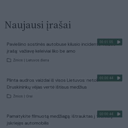
Naujausi įrašai
00:01:05
Paviešino sostinės autobuse kilusio incidento vaizdo
įrašą: važiavę keleiviai liko be amo
Žinios
|
Lietuvos diena
00:00:44
Plinta audros vaizdai iš visos Lietuvos: netoli
Druskininkų vėjas vertė ištisus medžius
Žinios
|
Orai
00:00:44
Pamatykite filmuotą medžiagą: ištrauktas į tvenkinį
įskriejęs automobilis