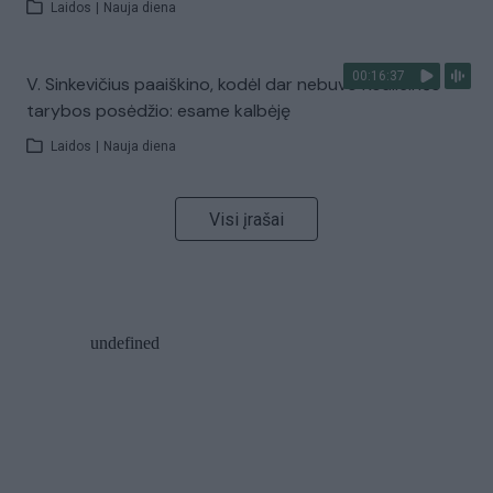
Laidos
|
Nauja diena
00:16:37
V. Sinkevičius paaiškino, kodėl dar nebuvo Koalicinės
tarybos posėdžio: esame kalbėję
Laidos
|
Nauja diena
Visi įrašai