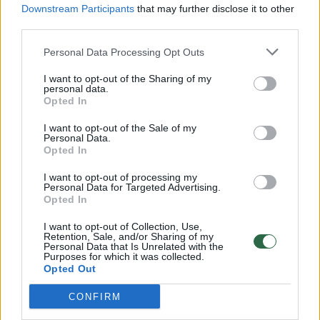
Downstream Participants
that may further disclose it to other
third parties.
00:00:57
Savaitės vidurys nusimato karštas: temperatūra kils iki
Personal Data Processing Opt Outs
32 laipsnių šilumos
Žinios
I want to opt-out of the Sharing of my
|
Orai
personal data.
Opted In
00:00:59
Nufilmavo, kaip patvino Vilniaus Vakarinis aplinkkelis:
I want to opt-out of the Sale of my
Personal Data.
vaizdas pribloškia
Opted In
Žinios
|
Lietuvos diena
I want to opt-out of processing my
Personal Data for Targeted Advertising.
Opted In
00:00:55
Avarija Vilniuje: į stotelę įsirėžęs automobilis sužalojo
I want to opt-out of Collection, Use,
dvi moteris
Retention, Sale, and/or Sharing of my
Personal Data that Is Unrelated with the
Purposes for which it was collected.
Žinios
|
Lietuvos diena
Opted Out
CONFIRM
Visi įrašai