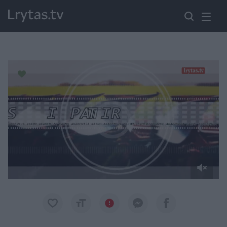
Paremkite Ukrainą