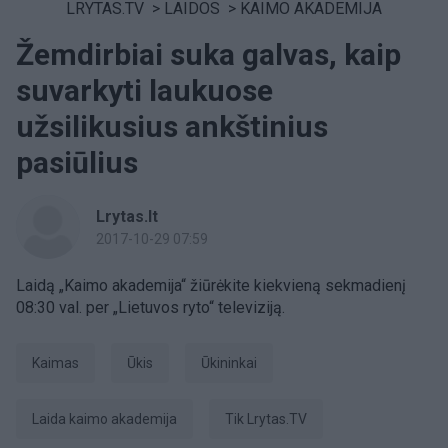
LRYTAS.TV
>
LAIDOS
>
KAIMO AKADEMIJA
Žemdirbiai suka galvas, kaip
suvarkyti laukuose
užsilikusius ankštinius
pasiūlius
Lrytas.lt
2017-10-29 07:59
Laidą „Kaimo akademija“ žiūrėkite kiekvieną sekmadienį
08:30 val. per „Lietuvos ryto“ televiziją.
kaimas
ūkis
ūkininkai
laida kaimo akademija
tik Lrytas.TV