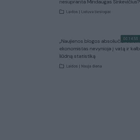
nesupranta Mindaugas Sinkevičius?
Laidos
|
Lietuva tiesiogiai
00:14:55
„Naujienos blogos absoliučiai visiem
ekonomistas nevynioja į vatą ir kal
liūdną statistiką
Laidos
|
Nauja diena