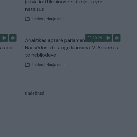
įsitvirtinti Ukrainos politikoje: jis yra
neteisus
Laidos
|
Nauja diena
00:10:29
s“:
Analitikas aptarė parlamentarų ir G.
ba apie
Nausėdos atostogų klausimą: V. Adamkus
to nebijodavo
Laidos
|
Nauja diena