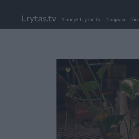
Klausyk Lrytas.tv
Naujausi
Žiū
Paremkite Ukrainą