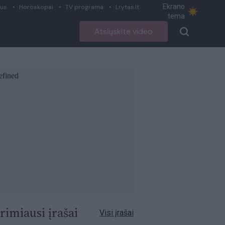
Ekrano
ius
Horoskopai
TV programa
Lrytas.lt
tema
Atsiųskite video
rimiausi įrašai
Visi įrašai