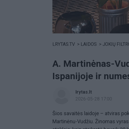
Volume
0%
LRYTAS.TV
>
LAIDOS
>
JOKIŲ FILTRŲ SU SAUGIR
A. Martinėnas-Vud
Ispanijoje ir nume
lrytas.lt
2026-05-28 17:00
Šios savaitės laidoje – atviras po
Martinėnu-Vudžiu. Žinomas vyras p