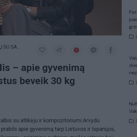
Pat
pai
gr
DU VAITULIONIU
Vaiz
is – apie gyvenimą
dvi
ne
stus beveik 30 kg
Nuf
Vak
kalbis su atlikėju ir kompozitoriumi Arvydu
rabils apie gyvenimą tarp Lietuvos ir Ispanijos,