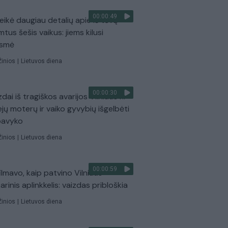
00:00:49
eikė daugiau detalių apie iš tėvų
mtus šešis vaikus: jiems kilusi
ėsmė
Žinios
|
Lietuvos diena
00:00:30
dai iš tragiškos avarijos Vilniaus r.:
ejų moterų ir vaiko gyvybių išgelbėti
pavyko
Žinios
|
Lietuvos diena
00:00:59
ilmavo, kaip patvino Vilniaus
arinis aplinkkelis: vaizdas pribloškia
Žinios
|
Lietuvos diena