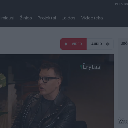
1°C, Viln
rimiausi
Žinios
Projektai
Laidos
Videoteka
VIDEO
AUDIO
Žiū