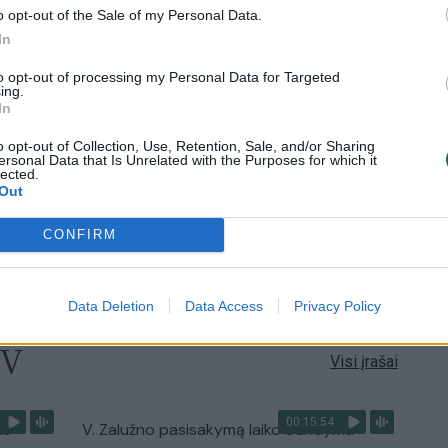
o opt-out of the Sale of my Personal Data.
00:05:25
ko
K. Prunskienės brolis prisiminė jaudinančią
In
akimirką prieš mirtį: „Tai buvo simbolinis
to opt-out of processing my Personal Data for Targeted
mūsų pagerbimo ženklas“
ing.
In
Žinios
|
Lietuvos diena
o opt-out of Collection, Use, Retention, Sale, and/or Sharing
ersonal Data that Is Unrelated with the Purposes for which it
lected.
3:01
00:03:41
ijos
Mėsainių mėgėjus kviečia nepražiopsoti
Out
ojektui
festivalio Vilniuje: atskleidė populiariausią
paruošimo būdą
CONFIRM
Žinios
|
Lietuvos diena
Data Deletion
Data Access
Privacy Policy
TV
Visi įrašai
00:15:54
ko
V. Zalužno pasisakymą laiko bandymu