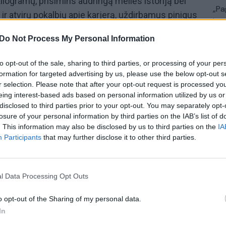
kilogramų, prisimins audringą meilės istoriją bei
„Pa
ir atvirų pokalbių apie karjerą, uždirbamus pinigus
jau
ių išgyvenimų.
Pru
Do Not Process My Personal Information
ugirdu Vaitulioniu“
– nuoširdūs pokalbiai su
to opt-out of the sale, sharing to third parties, or processing of your per
riuose pašnekovai pasirodo nusiėmę visus tiek
formation for targeted advertising by us, please use the below opt-out s
nkluose vyraujančius filtrus. Laidą žiūrėkite
r selection. Please note that after your opt-out request is processed y
.
eing interest-based ads based on personal information utilized by us or
disclosed to third parties prior to your opt-out. You may separately opt-
losure of your personal information by third parties on the IAB’s list of
Arvydas Martinėnas-Vudis
. This information may also be disclosed by us to third parties on the
IA
Participants
that may further disclose it to other third parties.
rų su Saugirdu Vaitulioniu
l Data Processing Opt Outs
o opt-out of the Sharing of my personal data.
Visi įrašai
In