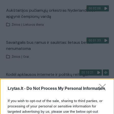
00:02:08
Aukštaitijos pučiamųjų orkestras Nyderlanduose
apgynė čempionų vardą
Žinios
|
Lietuvos diena
00:01:33
Savaitgalis bus ramus ir saulėtas: lietaus beveik
nenumatoma
Žinios
|
Orai
00:10:21
Kodėl apklausos internete ir politikų reitingai
tarprinkiminiu laikotarpiu dažnai nieko nereiškia?
Lrytas.lt -
Do Not Process My Personal Information
Laidos
|
Informacinis skydas
If you wish to opt-out of the sale, sharing to third parties, or
00:15:25
Ruošiantis naujiems mokslo metams – vaikų teisių
processing of your personal or sensitive information for
targeted advertising by us, please use the below opt-out
tarnybos primena: štai apie ką būtina pasikalbėti