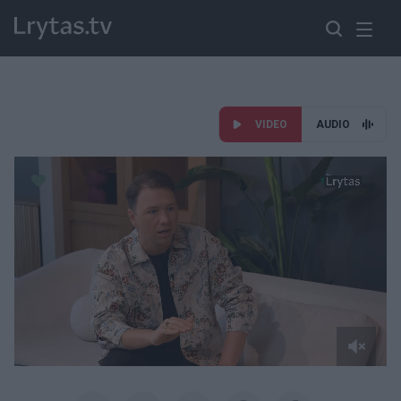
VIDEO
AUDIO
Paremkite Ukrainą