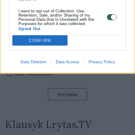
I want to opt-out of Collection, Use,
Retention, Sale, and/or Sharing of my
00:00:59
Nufilmavo, kaip patvino Vilniaus Vakarinis aplinkkelis:
Personal Data that Is Unrelated with the
Purposes for which it was collected.
vaizdas pribloškia
Opted Out
Žinios
|
Lietuvos diena
CONFIRM
00:00:55
Avarija Vilniuje: į stotelę įsirėžęs automobilis sužalojo
Data Deletion
Data Access
Privacy Policy
dvi moteris
Žinios
|
Lietuvos diena
Visi įrašai
Klausyk Lrytas.TV