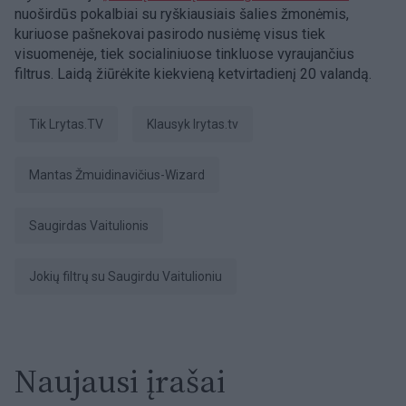
nuoširdūs pokalbiai su ryškiausiais šalies žmonėmis,
kuriuose pašnekovai pasirodo nusiėmę visus tiek
visuomenėje, tiek socialiniuose tinkluose vyraujančius
filtrus. Laidą žiūrėkite kiekvieną ketvirtadienį 20 valandą.
tik Lrytas.TV
Klausyk lrytas.tv
Mantas Žmuidinavičius-Wizard
Saugirdas Vaitulionis
Jokių filtrų su Saugirdu Vaitulioniu
Naujausi įrašai