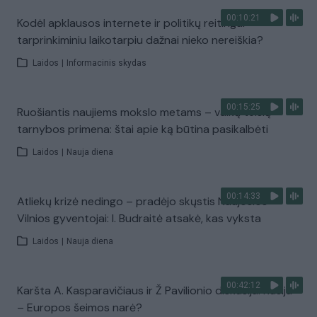
00:10:21
Kodėl apklausos internete ir politikų reitingai
tarprinkiminiu laikotarpiu dažnai nieko nereiškia?
Laidos
|
Informacinis skydas
00:15:25
Ruošiantis naujiems mokslo metams – vaikų teisių
tarnybos primena: štai apie ką būtina pasikalbėti
Laidos
|
Nauja diena
00:14:33
Atliekų krizė nedingo – pradėjo skųstis Naujosios
Vilnios gyventojai: I. Budraitė atsakė, kas vyksta
Laidos
|
Nauja diena
00:42:12
Karšta A. Kasparavičiaus ir Ž Pavilionio diskusija: Rusija
– Europos šeimos narė?