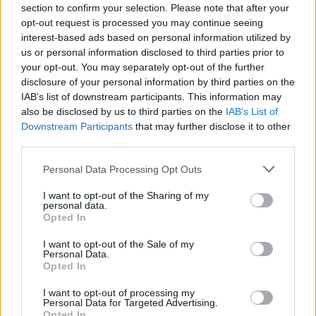
section to confirm your selection. Please note that after your
Laidos
|
Nauja diena
opt-out request is processed you may continue seeing
interest-based ads based on personal information utilized by
us or personal information disclosed to third parties prior to
Visi įrašai
your opt-out. You may separately opt-out of the further
disclosure of your personal information by third parties on the
IAB’s list of downstream participants. This information may
also be disclosed by us to third parties on the
IAB’s List of
Žiūrimiausi įrašai
Downstream Participants
that may further disclose it to other
third parties.
Personal Data Processing Opt Outs
00:00:30
Vaizdai iš tragiškos avarijos Vilniaus r.: dviejų moterų ir
I want to opt-out of the Sharing of my
vaiko gyvybių išgelbėti nepavyko
personal data.
Opted In
Žinios
|
Lietuvos diena
I want to opt-out of the Sale of my
Personal Data.
Opted In
00:00:57
Savaitės vidurys nusimato karštas: temperatūra kils iki
32 laipsnių šilumos
I want to opt-out of processing my
Personal Data for Targeted Advertising.
Žinios
|
Orai
Opted In