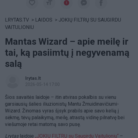
LRYTAS.TV
>
LAIDOS
>
JOKIŲ FILTRŲ SU SAUGIRDU
VAITULIONIU
Mantas Wizard – apie meilę ir
tai, ką pasiimtų į negyvenamą
salą
lrytas.lt
2026-05-14 17:00
Šios savaitės laidoje – itin atviras pokalbis su vienu
garsiausių šalies iliuzionistų Mantu Žmuidinavičiumi-
Wizard. Žinomas vyras šįsyk prabils apie savo kelią į
sėkmę, tėvų palaikymą, meilę, atrastą vidinę pilnatvę bei
viešumoje retai matomą savo pusę.
Lrytas
laidoje
„JOKIŲ FILTRŲ su Saugirdu Vaitulioniu“
–