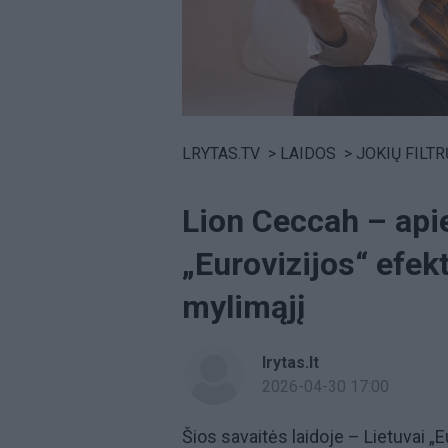
Volume
0%
LRYTAS.TV
>
LAIDOS
>
JOKIŲ FILTRŲ SU SAUGIR
Lion Ceccah – api
„Eurovizijos“ efekt
mylimąjį
lrytas.lt
2026-04-30 17:00
Šios savaitės laidoje – Lietuvai 