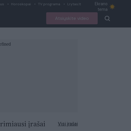
Ekrano
ius
Horoskopai
TV programa
Lrytas.lt
tema
Atsiųskite video
rimiausi įrašai
Visi įrašai