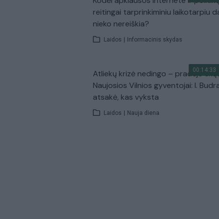
Kodėl apklausos internete ir politik
reitingai tarprinkiminiu laikotarpiu d
nieko nereiškia?
Laidos
|
Informacinis skydas
00:14:33
Atliekų krizė nedingo – pradėjo skų
Naujosios Vilnios gyventojai: I. Budr
atsakė, kas vyksta
Laidos
|
Nauja diena