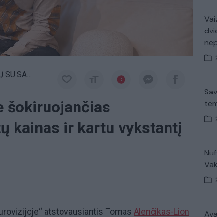
Vaiz
dvi
ne
DU VAITULIONIU
Sav
e šokiruojančias
tem
ų kainas ir kartu vykstantį
Nuf
Vak
„Eurovizijoje“ atstovausiantis Tomas
Alenčikas-Lion
Avar