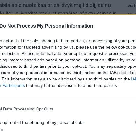
bils apie nuotaikas prieš išvykimą į didįjį dainų
aut
ulisius, įvardys žadą atimančias efektų kainas ir
isykles. Taip pat – apie santykius ir darbą su
Do Not Process My Personal Information
.
to opt-out of the sale, sharing to third parties, or processing of your per
ugirdu Vaitulioniu“
– nuoširdūs pokalbiai su
formation for targeted advertising by us, please use the below opt-out s
riuose pašnekovai pasirodo nusiėmę visus tiek
r selection. Please note that after your opt-out request is processed y
eing interest-based ads based on personal information utilized by us or
nkluose vyraujančius filtrus. Laidą žiūrėkite
disclosed to third parties prior to your opt-out. You may separately opt-
.
losure of your personal information by third parties on the IAB’s list of
. This information may also be disclosed by us to third parties on the
IA
Participants
that may further disclose it to other third parties.
Lion Ceccah
Saugirdas Vaitulionis
l Data Processing Opt Outs
o opt-out of the Sharing of my personal data.
In