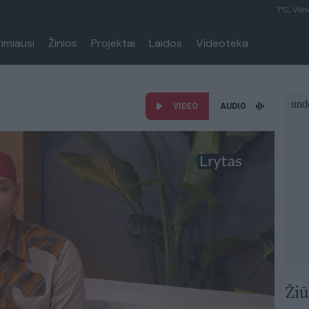
1°C, Viln
rimiausi
Žinios
Projektai
Laidos
Videoteka
VIDEO
AUDIO
Žiū