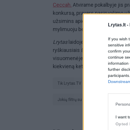
Ceccah.
Atvirame pokalbyje jis pra
konkursą, pravers pasiruošimo užk
užsimins apie griežtas konkurso ta
Lrytas.lt -
mylimuoju bei artimųjų palaikymą
If you wish 
Lrytas
laidoje
„JOKIŲ FILTRŲ su Sa
sensitive in
ryškiausiais šalies žmonėmis, ku
confirm you
continue se
visuomenėje, tiek socialiniuose ti
information 
kiekvieną ketvirtadienį 20 valandą
further disc
participants
Downstream 
tik Lrytas.TV
Klausyk lrytas.tv
Jokių filtrų su Saugirdu Vaitulioniu
Persona
I want t
Opted 