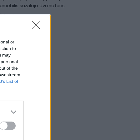
omobilis sužalojo dvi moteris
Žinios
|
Lietuvos diena
sonal or
ection to
ou may
 personal
out of the
 downstream
B’s List of