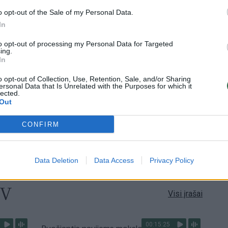
Visi įrašai
o opt-out of the Sale of my Personal Data.
In
2:08
00:01:33
Savaitgalis bus ramus ir saulėtas: lietaus
to opt-out of processing my Personal Data for Targeted
ardą
beveik nenumatoma
ing.
In
Žinios
|
Orai
o opt-out of Collection, Use, Retention, Sale, and/or Sharing
ersonal Data that Is Unrelated with the Purposes for which it
lected.
00:15:25
Out
ų
Ruošiantis naujiems mokslo metams –
ažnai
vaikų teisių tarnybos primena: štai apie ką
CONFIRM
būtina pasikalbėti
Laidos
|
Nauja diena
Data Deletion
Data Access
Privacy Policy
TV
Visi įrašai
00:15:25