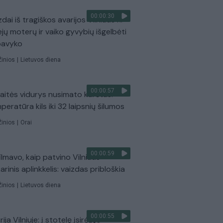
00:00:30
dai iš tragiškos avarijos Vilniaus r.:
ejų moterų ir vaiko gyvybių išgelbėti
pavyko
Žinios
|
Lietuvos diena
00:00:57
aitės vidurys nusimato karštas:
peratūra kils iki 32 laipsnių šilumos
Žinios
|
Orai
00:00:59
ilmavo, kaip patvino Vilniaus
arinis aplinkkelis: vaizdas pribloškia
Žinios
|
Lietuvos diena
00:00:55
ija Vilniuje: į stotelę įsirėžęs