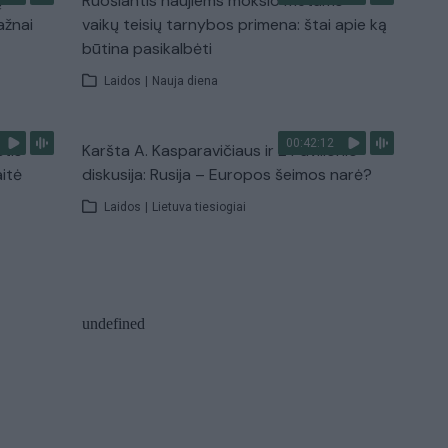
ų
Ruošiantis naujiems mokslo metams –
ažnai
vaikų teisių tarnybos primena: štai apie ką
būtina pasikalbėti
Laidos
|
Nauja diena
00:42:12
stis
Karšta A. Kasparavičiaus ir Ž Pavilionio
aitė
diskusija: Rusija – Europos šeimos narė?
Laidos
|
Lietuva tiesiogiai