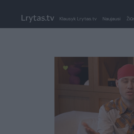
Klausyk Lrytas.tv
Naujausi
Žiū
Paremkite Ukrainą