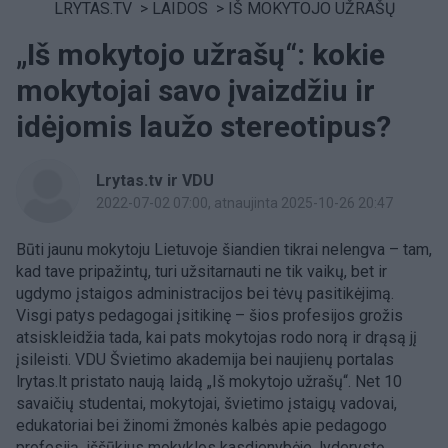
LRYTAS.TV
>
LAIDOS
>
IŠ MOKYTOJO UŽRAŠŲ
„Iš mokytojo užrašų“: kokie
mokytojai savo įvaizdžiu ir
idėjomis laužo stereotipus?
Lrytas.tv ir VDU
2022-07-02 07:00
, atnaujinta 2025-10-26 20:47
Būti jaunu mokytoju Lietuvoje šiandien tikrai nelengva – tam,
kad tave pripažintų, turi užsitarnauti ne tik vaikų, bet ir
ugdymo įstaigos administracijos bei tėvų pasitikėjimą.
Visgi patys pedagogai įsitikinę – šios profesijos grožis
atsiskleidžia tada, kai pats mokytojas rodo norą ir drąsą jį
įsileisti. VDU Švietimo akademija bei naujienų portalas
lrytas.lt pristato naują laidą „Iš mokytojo užrašų“. Net 10
savaičių studentai, mokytojai, švietimo įstaigų vadovai,
edukatoriai bei žinomi žmonės kalbės apie pedagogo
profesiją, iššūkius mokyklos kasdienybėje, lyderystę