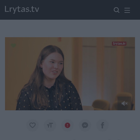
Paremkite Ukrainą