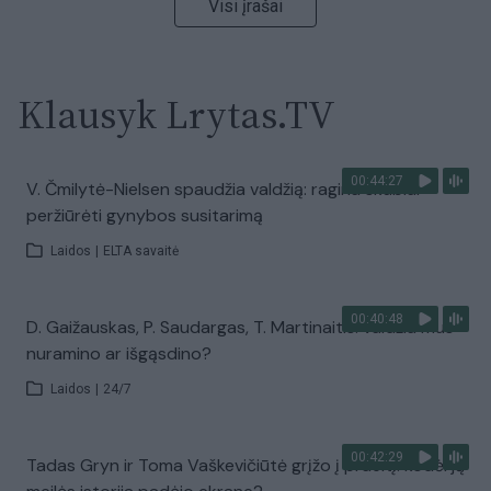
Visi įrašai
Klausyk Lrytas.TV
00:44:27
V. Čmilytė-Nielsen spaudžia valdžią: ragina skubiai
peržiūrėti gynybos susitarimą
Laidos
|
ELTA savaitė
00:40:48
D. Gaižauskas, P. Saudargas, T. Martinaitis: valdžia mus
nuramino ar išgąsdino?
Laidos
|
24/7
00:42:29
Tadas Gryn ir Toma Vaškevičiūtė grįžo į praeitį: kodėl jų