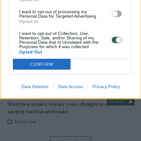
Žinios
|
Lietuvos diena
I want to opt-out of processing my
Personal Data for Targeted Advertising.
Opted In
00:00:57
Savaitės vidurys nusimato karštas: temperatūra kils iki
32 laipsnių šilumos
I want to opt-out of Collection, Use,
Retention, Sale, and/or Sharing of my
Personal Data that Is Unrelated with the
Žinios
|
Orai
Purposes for which it was collected.
Opted Out
00:15:54
V. Zalužno pasisakymą laiko bandymu įsitvirtinti
CONFIRM
Ukrainos politikoje: jis yra neteisus
Laidos
|
Nauja diena
Data Deletion
Data Access
Privacy Policy
00:00:57
Sinoptikai atsakė, kokiais orais užbaigsime darbo
savaitę: karščiai atsitrauks
Žinios
|
Orai