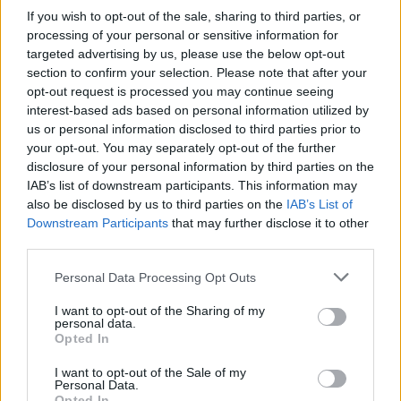
nuramino ar išgąsdino?
If you wish to opt-out of the sale, sharing to third parties, or
processing of your personal or sensitive information for
Laidos
|
24/7
targeted advertising by us, please use the below opt-out
section to confirm your selection. Please note that after your
opt-out request is processed you may continue seeing
00:00:52
Savaitės pradžia su lietumi ir perkūnija: temperatūra
interest-based ads based on personal information utilized by
dar sieks 30 laipsnių
us or personal information disclosed to third parties prior to
your opt-out. You may separately opt-out of the further
Žinios
|
Orai
disclosure of your personal information by third parties on the
IAB’s list of downstream participants. This information may
also be disclosed by us to third parties on the
IAB’s List of
Visi įrašai
Downstream Participants
that may further disclose it to other
third parties.
Personal Data Processing Opt Outs
Žiūrimiausi įrašai
I want to opt-out of the Sharing of my
personal data.
Opted In
00:00:30
Vaizdai iš tragiškos avarijos Vilniaus r.: dviejų moterų ir
I want to opt-out of the Sale of my
vaiko gyvybių išgelbėti nepavyko
Personal Data.
Opted In