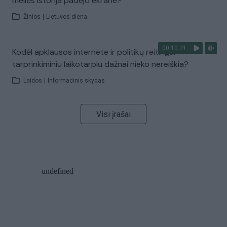
meilės istorija padėjo ekrane?
Žinios
|
Lietuvos diena
00:10:21
Kodėl apklausos internete ir politikų reitingai
tarprinkiminiu laikotarpiu dažnai nieko nereiškia?
Laidos
|
Informacinis skydas
Visi įrašai