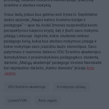
švietime ir ateities mokyklą.
Visus laidų įrašus bus galima rasti lrytas.tv. Septintame
laidos epizode „Naujos kartos švietimo kūrėjai ir
pedagogai“ – apie tai, kodėl žmonės nusprendžia keisti
perspektyvios karjeros kryptį, šalį ir įkurti savo mokymo
įstaigą Lietuvoje. Išgirsite, kokie studentai renkasi
pedagogo kelią, kokia bus ateities mokymosi įstaiga ir
kokie mokytojai savo įvaizdžiu laužo stereotipus. Savo
patyrimais ir nuomone dalinosi VDU Švietimo akademijos
ikimokyklinės ir priešmokyklinės pedagogikos studentė,
darželio „Mažųjų akademija“ pedagogė Vestina Navickaitė
bei tarptautinio darželio „Katino dienelės“ įkūrėja
Asta
Jagelo.
VDU Švietimo akademija
Iš mokytojo užrašų
LrytasGYVAI
Asta Jagelo