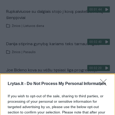
00:01:44
Rupkalviuose su dalgiais stojo į kovą: paskelbti Metų
šienpjoviai
Žinios
|
Lietuvos diena
00:02:40
Danija stiprina gynybą: kariams teks tarnauti ilgiau
Žinios
|
Pasaulis
00:02:20
Joe Bideno kova su vėžiu tęsiasi: liga progresuoja
Žinios
|
Pasaulis
Lrytas.lt -
Do Not Process My Personal Information
00:02:08
A. Tapinas žmoną pakvietė į sceną: pora leidosi į
If you wish to opt-out of the sale, sharing to third parties, or
processing of your personal or sensitive information for
romantišką šokį
targeted advertising by us, please use the below opt-out
Žinios
|
Pramogos
section to confirm your selection. Please note that after your