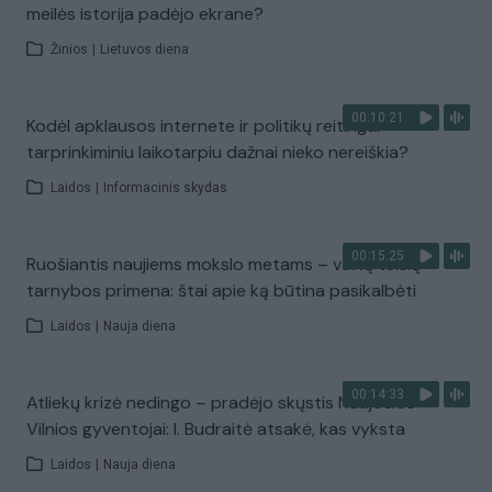
meilės istorija padėjo ekrane?
Žinios
|
Lietuvos diena
00:10:21
Kodėl apklausos internete ir politikų reitingai
tarprinkiminiu laikotarpiu dažnai nieko nereiškia?
Laidos
|
Informacinis skydas
00:15:25
Ruošiantis naujiems mokslo metams – vaikų teisių
tarnybos primena: štai apie ką būtina pasikalbėti
Laidos
|
Nauja diena
00:14:33
Atliekų krizė nedingo – pradėjo skųstis Naujosios
Vilnios gyventojai: I. Budraitė atsakė, kas vyksta
Laidos
|
Nauja diena