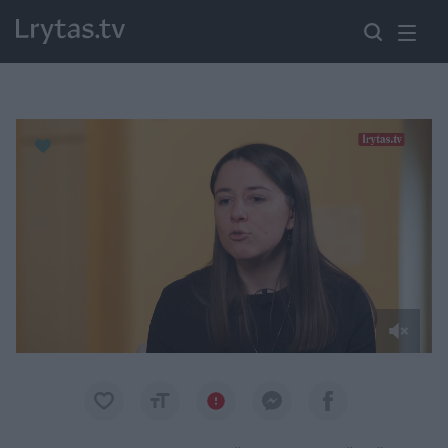
Paremkite Ukrainą