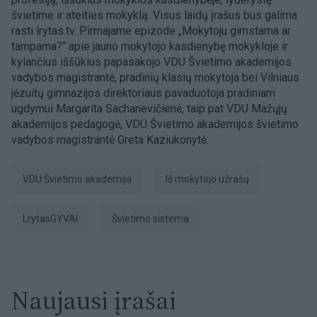
švietime ir ateities mokyklą. Visus laidų įrašus bus galima
rasti lrytas.tv. Pirmajame epizode „Mokytoju gimstama ar
tampama?“ apie jauno mokytojo kasdienybę mokykloje ir
kylančius iššūkius papasakojo VDU Švietimo akademijos
vadybos magistrantė, pradinių klasių mokytoja bei Vilniaus
jėzuitų gimnazijos direktoriaus pavaduotoja pradiniam
ugdymui Margarita Sachanevičienė, taip pat VDU Mažųjų
akademijos pedagogė, VDU Švietimo akademijos švietimo
vadybos magistrantė Greta Kaziukonytė.
VDU Švietimo akademija
Iš mokytojo užrašų
LrytasGYVAI
švietimo sistema
Naujausi įrašai