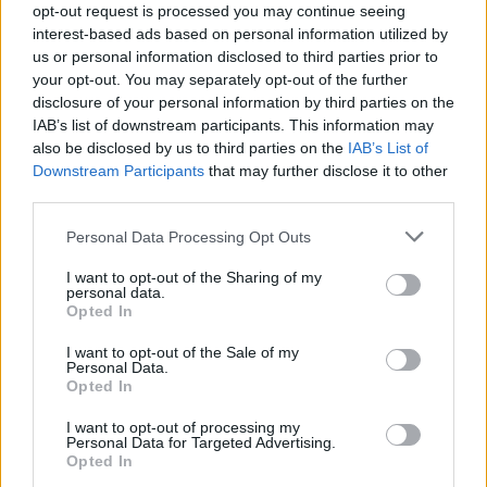
opt-out request is processed you may continue seeing
interest-based ads based on personal information utilized by
Visi įrašai
us or personal information disclosed to third parties prior to
your opt-out. You may separately opt-out of the further
disclosure of your personal information by third parties on the
IAB’s list of downstream participants. This information may
Žiūrimiausi įrašai
also be disclosed by us to third parties on the
IAB’s List of
Downstream Participants
that may further disclose it to other
third parties.
00:00:30
Vaizdai iš tragiškos avarijos Vilniaus r.: dviejų moterų ir
Personal Data Processing Opt Outs
vaiko gyvybių išgelbėti nepavyko
I want to opt-out of the Sharing of my
personal data.
Žinios
|
Lietuvos diena
Opted In
I want to opt-out of the Sale of my
00:00:57
Personal Data.
Savaitės vidurys nusimato karštas: temperatūra kils iki
Opted In
32 laipsnių šilumos
I want to opt-out of processing my
Žinios
|
Orai
Personal Data for Targeted Advertising.
Opted In