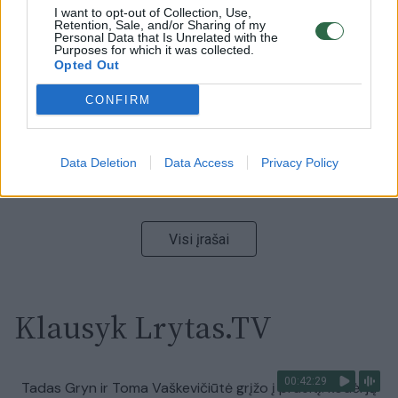
I want to opt-out of Collection, Use,
00:15:54
V. Zalužno pasisakymą laiko bandymu įsitvirtinti
Retention, Sale, and/or Sharing of my
Ukrainos politikoje: jis yra neteisus
Personal Data that Is Unrelated with the
Purposes for which it was collected.
Opted Out
Laidos
|
Nauja diena
CONFIRM
00:00:57
Sinoptikai atsakė, kokiais orais užbaigsime darbo
savaitę: karščiai atsitrauks
Data Deletion
Data Access
Privacy Policy
Žinios
|
Orai
Visi įrašai
Klausyk Lrytas.TV
00:42:29
Tadas Gryn ir Toma Vaškevičiūtė grįžo į praeitį: kodėl jų