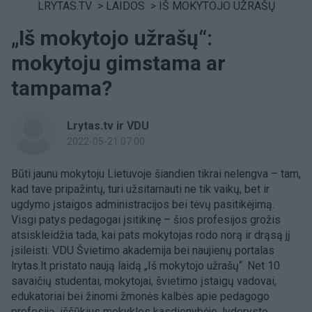
LRYTAS.TV
>
LAIDOS
>
IŠ MOKYTOJO UŽRAŠŲ
„Iš mokytojo užrašų“:
mokytoju gimstama ar
tampama?
Lrytas.tv ir VDU
2022-05-21 07:00
Būti jaunu mokytoju Lietuvoje šiandien tikrai nelengva – tam,
kad tave pripažintų, turi užsitarnauti ne tik vaikų, bet ir
ugdymo įstaigos administracijos bei tėvų pasitikėjimą.
Visgi patys pedagogai įsitikinę – šios profesijos grožis
atsiskleidžia tada, kai pats mokytojas rodo norą ir drąsą jį
įsileisti. VDU Švietimo akademija bei naujienų portalas
lrytas.lt pristato naują laidą „Iš mokytojo užrašų“. Net 10
savaičių studentai, mokytojai, švietimo įstaigų vadovai,
edukatoriai bei žinomi žmonės kalbės apie pedagogo
profesiją, iššūkius mokyklos kasdienybėje, lyderystę