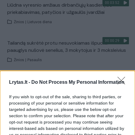
00:03:52
Liūdna vyresnio amžiaus dirbančiųjų kasdienybė –
priekabiavimas, patyčios ir užgaulūs įvardžiai
Žinios
|
Lietuvos diena
00:00:29
Tailandą sukrėtė protu nesuvokiamas išpuolis:
paauglys nušovė senelius, 3 mokytojus ir 3 moksleivius
Žinios
|
Pasaulis
00:02:08
Aukštaitijos pučiamųjų orkestras Nyderlanduose
Lrytas.lt -
Do Not Process My Personal Information
apgynė čempionų vardą
If you wish to opt-out of the sale, sharing to third parties, or
Žinios
|
Lietuvos diena
processing of your personal or sensitive information for
targeted advertising by us, please use the below opt-out
section to confirm your selection. Please note that after your
Visi įrašai
opt-out request is processed you may continue seeing
interest-based ads based on personal information utilized by
us or personal information disclosed to third parties prior to