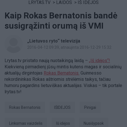
LRYTAS.TV
>
LAIDOS
>
IŠ IDĖJOS
Kaip Rokas Bernatonis bandė
susigrąžinti orumą iš VMI
„Lietuvos ryto“ televizija
2016-04-12 09:39
, atnaujinta 2016-12-29 15:32
Lrytas.tv pristato naują nuotaikingą laidą –
„Iš idėjos“!
Kiekvieną pirmadienį jūsų mintis kutens magas ir socialinių
aktualijų dirgintojas
Rokas Bernatonis.
Guinnesso
rekordininkas Rokas aštriomis strėlėmis taikys, tačiau
humoru pagardins lietuviškas aktualijas. Viskas – tik portale
lrytas.tv!
Rokas Bernatonis
IŠIDĖJOS
Pinigai
linksmas vaizdelis
Iš idėjos
Nusišypsok