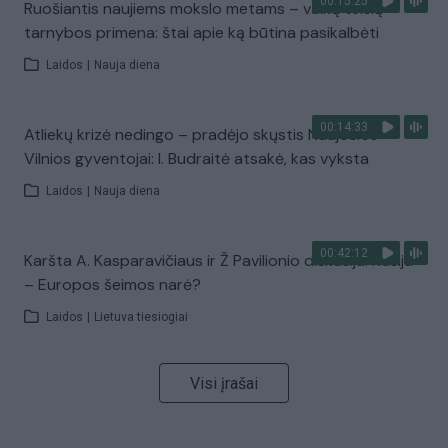
00:15:25
Ruošiantis naujiems mokslo metams – vaikų teisių
tarnybos primena: štai apie ką būtina pasikalbėti
Laidos
|
Nauja diena
00:14:33
Atliekų krizė nedingo – pradėjo skųstis Naujosios
Vilnios gyventojai: I. Budraitė atsakė, kas vyksta
Laidos
|
Nauja diena
00:42:12
Karšta A. Kasparavičiaus ir Ž Pavilionio diskusija: Rusija
– Europos šeimos narė?
Laidos
|
Lietuva tiesiogiai
Visi įrašai