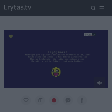
Paremkite Ukrainą