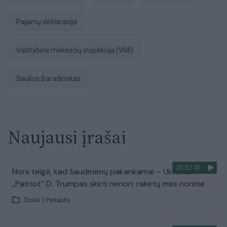
pajamų deklaracija
Valstybinė mokesčių inspekcija (VMI)
Saulius Baradinskas
Naujausi įrašai
00:02:40
Nors teigė, kad šaudmenų pakankamai – Ukrainai
„Patriot“ D. Trumpas skirti nenori: raketų mes norime
Žinios
|
Pasaulis