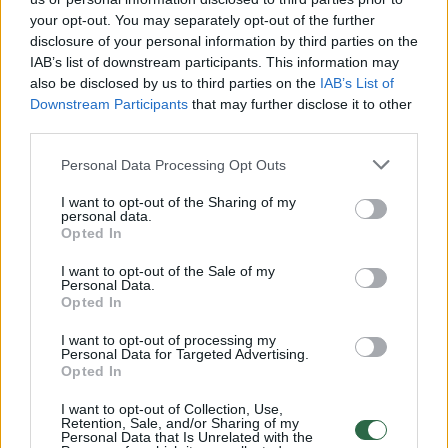
your opt-out. You may separately opt-out of the further
Žiūrimiausi įrašai
disclosure of your personal information by third parties on the
IAB’s list of downstream participants. This information may
also be disclosed by us to third parties on the
IAB’s List of
Downstream Participants
that may further disclose it to other
00:00:30
Vaizdai iš tragiškos avarijos Vilniaus r.: dviejų moterų ir
third parties.
vaiko gyvybių išgelbėti nepavyko
Personal Data Processing Opt Outs
Žinios
|
Lietuvos diena
I want to opt-out of the Sharing of my
personal data.
00:00:57
Opted In
Savaitės vidurys nusimato karštas: temperatūra kils iki
32 laipsnių šilumos
I want to opt-out of the Sale of my
Personal Data.
Žinios
|
Orai
Opted In
I want to opt-out of processing my
Personal Data for Targeted Advertising.
00:00:59
Nufilmavo, kaip patvino Vilniaus Vakarinis aplinkkelis:
Opted In
vaizdas pribloškia
I want to opt-out of Collection, Use,
Žinios
|
Lietuvos diena
Retention, Sale, and/or Sharing of my
Personal Data that Is Unrelated with the