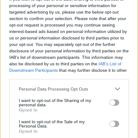
processing of your personal or sensitive information for
targeted advertising by us, please use the below opt-out
section to confirm your selection. Please note that after your
00:02:04
Baltarusių Orumo diena Vilniuje: dalyviai žygiavo
opt-out request is processed you may continue seeing
Laisvės eisenoje
interest-based ads based on personal information utilized by
us or personal information disclosed to third parties prior to
Žinios
|
Lietuvos diena
your opt-out. You may separately opt-out of the further
disclosure of your personal information by third parties on the
IAB’s list of downstream participants. This information may
Visi įrašai
also be disclosed by us to third parties on the
IAB’s List of
Downstream Participants
that may further disclose it to other
third parties.
Žiūrimiausi įrašai
Personal Data Processing Opt Outs
I want to opt-out of the Sharing of my
personal data.
00:00:30
Vaizdai iš tragiškos avarijos Vilniaus r.: dviejų moterų ir
Opted In
vaiko gyvybių išgelbėti nepavyko
I want to opt-out of the Sale of my
Personal Data.
Žinios
|
Lietuvos diena
Opted In