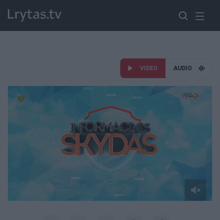
VIDEO
AUDIO
Paremkite Ukrainą