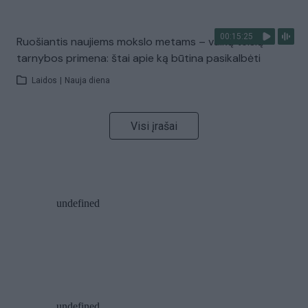
00:15:25
Ruošiantis naujiems mokslo metams – vaikų teisių
tarnybos primena: štai apie ką būtina pasikalbėti
Laidos
|
Nauja diena
Visi įrašai