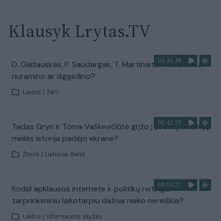
Klausyk Lrytas.TV
00:40:48
D. Gaižauskas, P. Saudargas, T. Martinaitis: valdžia mus
nuramino ar išgąsdino?
Laidos
|
24/7
00:42:29
Tadas Gryn ir Toma Vaškevičiūtė grįžo į praeitį: kodėl jų
meilės istorija padėjo ekrane?
Žinios
|
Lietuvos diena
00:10:21
Kodėl apklausos internete ir politikų reitingai
tarprinkiminiu laikotarpiu dažnai nieko nereiškia?
Laidos
|
Informacinis skydas