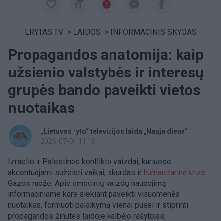
LRYTAS.TV
>
LAIDOS
>
INFORMACINIS SKYDAS
Propagandos anatomija: kaip
užsienio valstybės ir interesų
grupės bando paveikti vietos
nuotaikas
„Lietuvos ryto“ televizijos laida „Nauja diena“
2026-07-01 11:10
Izraelio ir Palestinos konflikto vaizdai, kuriuose
akcentuojami sužeisti vaikai, skurdas ir
humanitarinė krizė
Gazos ruože. Apie emocinių vaizdų naudojimą
informaciniame kare siekiant paveikti visuomenės
nuotaikas, formuoti palaikymą vienai pusei ir stiprinti
propagandos žinutes laidoje kalbėjo rašytojas,