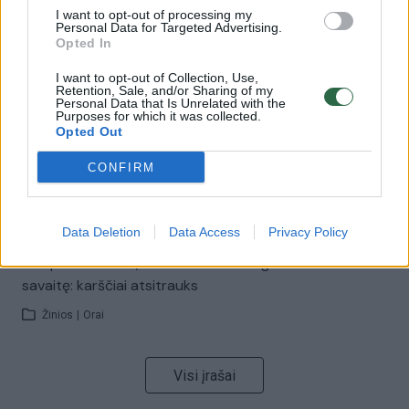
I want to opt-out of processing my
Personal Data for Targeted Advertising.
00:00:57
Savaitės vidurys nusimato karštas: temperatūra kils iki
Opted In
32 laipsnių šilumos
I want to opt-out of Collection, Use,
Žinios
|
Orai
Retention, Sale, and/or Sharing of my
Personal Data that Is Unrelated with the
Purposes for which it was collected.
Opted Out
00:15:54
V. Zalužno pasisakymą laiko bandymu įsitvirtinti
CONFIRM
Ukrainos politikoje: jis yra neteisus
Laidos
|
Nauja diena
Data Deletion
Data Access
Privacy Policy
00:00:57
Sinoptikai atsakė, kokiais orais užbaigsime darbo
savaitę: karščiai atsitrauks
Žinios
|
Orai
Visi įrašai