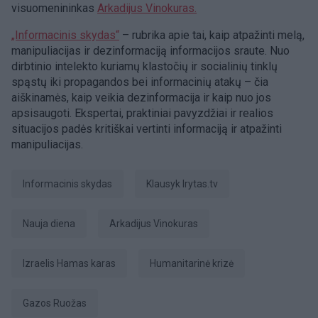
visuomenininkas
Arkadijus Vinokuras.
„Informacinis skydas“
– rubrika apie tai, kaip atpažinti melą,
manipuliacijas ir dezinformaciją informacijos sraute. Nuo
dirbtinio intelekto kuriamų klastočių ir socialinių tinklų
spąstų iki propagandos bei informacinių atakų – čia
aiškinamės, kaip veikia dezinformacija ir kaip nuo jos
apsisaugoti. Ekspertai, praktiniai pavyzdžiai ir realios
situacijos padės kritiškai vertinti informaciją ir atpažinti
manipuliacijas.
Informacinis skydas
Klausyk lrytas.tv
Nauja diena
Arkadijus Vinokuras
Izraelis Hamas karas
humanitarinė krizė
Gazos Ruožas