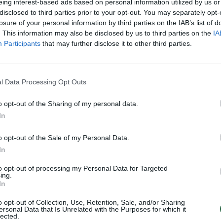
eing interest-based ads based on personal information utilized by us or
„Pa
disclosed to third parties prior to your opt-out. You may separately opt-
jau
losure of your personal information by third parties on the IAB’s list of
Visi įrašai
Pru
. This information may also be disclosed by us to third parties on the
IA
Participants
that may further disclose it to other third parties.
00:05:25
ko
K. Prunskienės brolis prisiminė jaudinančią
akimirką prieš mirtį: „Tai buvo simbolinis
mūsų pagerbimo ženklas“
l Data Processing Opt Outs
Žinios
|
Lietuvos diena
o opt-out of the Sharing of my personal data.
In
3:01
00:03:41
ijos
Mėsainių mėgėjus kviečia nepražiopsoti
o opt-out of the Sale of my Personal Data.
ojektui
festivalio Vilniuje: atskleidė populiariausią
In
paruošimo būdą
to opt-out of processing my Personal Data for Targeted
Žinios
|
Lietuvos diena
ing.
In
o opt-out of Collection, Use, Retention, Sale, and/or Sharing
ersonal Data that Is Unrelated with the Purposes for which it
TV
lected.
Visi įrašai