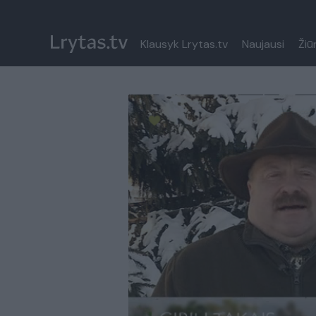
Klausyk Lrytas.tv
Naujausi
Žiū
Paremkite Ukrainą