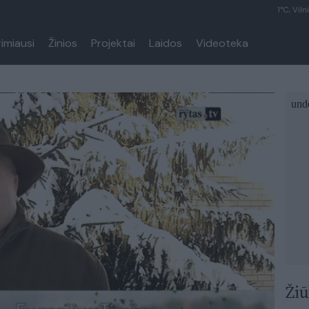
1°C, Viln
rimiausi
Žinios
Projektai
Laidos
Videoteka
Žiū