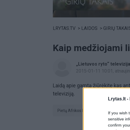
Volume
0%
LRYTAS.TV
>
LAIDOS
>
GIRIŲ TAKAI
Kaip medžiojami liū
„Lietuvos ryto“ televizij
2015-01-11 10:01
, atnauj
Laidą apie gamtą žiūrėkite kas ant
televiziją.
Lrytas.lt -
Pietų Afrikos Respublika (PAR)
If you wish 
sensitive in
confirm you