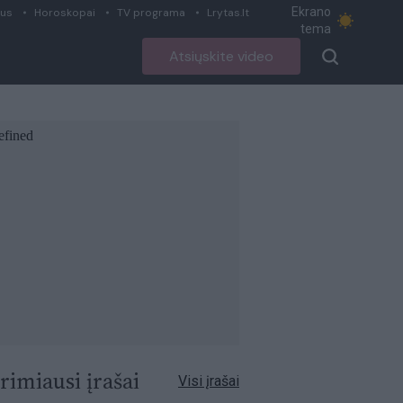
Ekrano
ius
Horoskopai
TV programa
Lrytas.lt
tema
Atsiųskite video
rimiausi įrašai
Visi įrašai