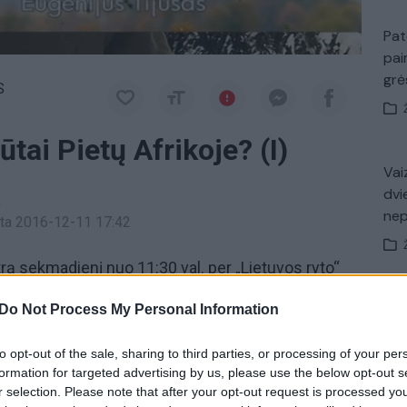
Pat
pai
gr
S
tai Pietų Afrikoje? (I)
Vaiz
dvi
a
ne
inta 2016-12-11 17:42
rą sekmadienį nuo 11:30 val. per „Lietuvos ryto“
Nuf
Do Not Process My Personal Information
Vak
Afrika
to opt-out of the sale, sharing to third parties, or processing of your per
formation for targeted advertising by us, please use the below opt-out s
r selection. Please note that after your opt-out request is processed y