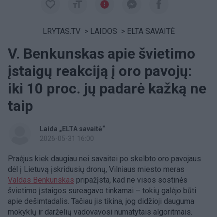
LRYTAS.TV
>
LAIDOS
>
ELTA SAVAITĖ
V. Benkunskas apie švietimo
įstaigų reakciją į oro pavojų:
iki 10 proc. jų padarė kažką ne
taip
Laida „ELTA savaitė“
2026-05-31 16:00
Praėjus kiek daugiau nei savaitei po skelbto oro pavojaus
dėl į Lietuvą įskridusių dronų, Vilniaus miesto meras
Valdas Benkunskas
pripažįsta, kad ne visos sostinės
švietimo įstaigos sureagavo tinkamai – tokių galėjo būti
apie dešimtadalis. Tačiau jis tikina, jog didžioji dauguma
mokyklų ir darželių vadovavosi numatytais algoritmais.