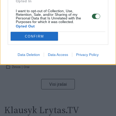
Opted In
Žinios
|
Orai
I want to opt-out of Collection, Use,
Retention, Sale, and/or Sharing of my
Personal Data that Is Unrelated with the
00:15:54
V. Zalužno pasisakymą laiko bandymu įsitvirtinti
Purposes for which it was collected.
Ukrainos politikoje: jis yra neteisus
Opted Out
Laidos
|
Nauja diena
CONFIRM
00:00:57
Sinoptikai atsakė, kokiais orais užbaigsime darbo
Data Deletion
Data Access
Privacy Policy
savaitę: karščiai atsitrauks
Žinios
|
Orai
Visi įrašai
Klausyk Lrytas.TV