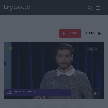
VIDEO
AUDIO
Paremkite Ukrainą