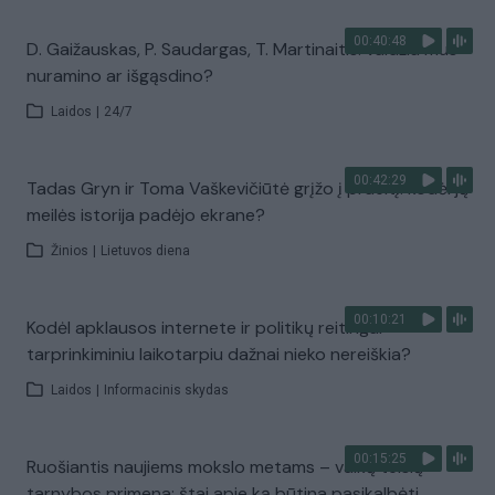
00:40:48
D. Gaižauskas, P. Saudargas, T. Martinaitis: valdžia mus
nuramino ar išgąsdino?
Laidos
|
24/7
00:42:29
Tadas Gryn ir Toma Vaškevičiūtė grįžo į praeitį: kodėl jų
meilės istorija padėjo ekrane?
Žinios
|
Lietuvos diena
00:10:21
Kodėl apklausos internete ir politikų reitingai
tarprinkiminiu laikotarpiu dažnai nieko nereiškia?
Laidos
|
Informacinis skydas
00:15:25
Ruošiantis naujiems mokslo metams – vaikų teisių
tarnybos primena: štai apie ką būtina pasikalbėti