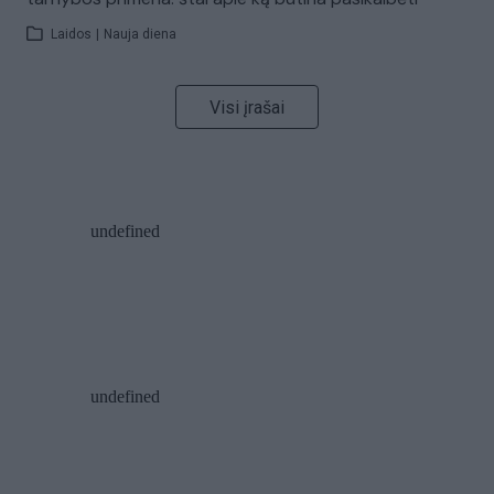
Laidos
|
Nauja diena
Visi įrašai