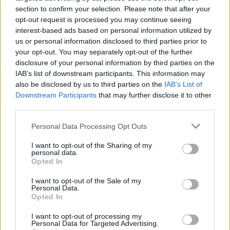
uždarytas
section to confirm your selection. Please note that after your
opt-out request is processed you may continue seeing
Žinios
|
Pasaulis
interest-based ads based on personal information utilized by
us or personal information disclosed to third parties prior to
your opt-out. You may separately opt-out of the further
Visi įrašai
disclosure of your personal information by third parties on the
IAB’s list of downstream participants. This information may
also be disclosed by us to third parties on the
IAB’s List of
Downstream Participants
that may further disclose it to other
Žiūrimiausi įrašai
third parties.
Personal Data Processing Opt Outs
00:00:30
Vaizdai iš tragiškos avarijos Vilniaus r.: dviejų moterų ir
I want to opt-out of the Sharing of my
vaiko gyvybių išgelbėti nepavyko
personal data.
Opted In
Žinios
|
Lietuvos diena
I want to opt-out of the Sale of my
Personal Data.
Opted In
00:00:57
Savaitės vidurys nusimato karštas: temperatūra kils iki
32 laipsnių šilumos
I want to opt-out of processing my
Personal Data for Targeted Advertising.