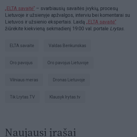
„ELTA savaitė“
– svarbiausių savaitės įvykių, procesų
Lietuvoje ir užsienyje apžvalgos, interviu bei komentarai su
Lietuvos ir užsienio ekspertais. Laidą
„ELTA savaitė“
žiūrėkite kiekvieną sekmadienį 19:00 val. portale
Lrytas.
ELTA savaitė
Valdas Benkunskas
Oro pavojus
Oro pavojus Lietuvoje
Vilniaus meras
Dronas Lietuvoje
tik Lrytas.TV
Klausyk lrytas.tv
Naujausi įrašai